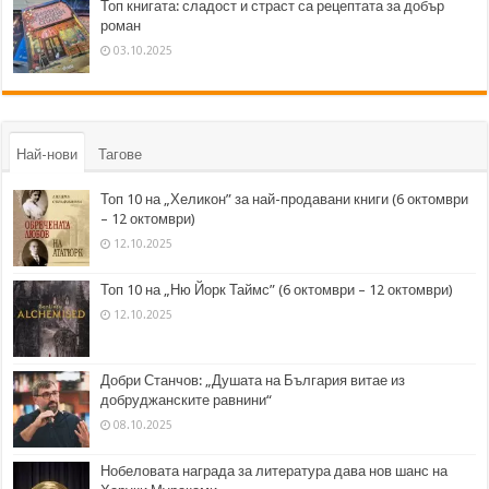
Топ книгата: сладост и страст са рецептата за добър
роман
03.10.2025
Най-нови
Тагове
Топ 10 на „Хеликон” за най-продавани книги (6 октомври
– 12 октомври)
12.10.2025
Топ 10 на „Ню Йорк Таймс” (6 октомври – 12 октомври)
12.10.2025
Добри Станчов: „Душата на България витае из
добруджанските равнини“
08.10.2025
Нобеловата награда за литература дава нов шанс на