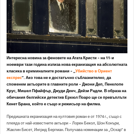
Интересна новина за феновете на Агата Кристи – на 11-и
ноември тази година излиза нова екранизация на абсолютната
класика в криминалните романи – „
Убийство в Ориент
експрес
”. Ако това не е достатъчно съблазнително, да
споменем актьорите в главните роли – Джони Деп, Пенелопе
Крус, Мишел Пфайфър, Джуди Денч, Дейзи Радли. В образа на
обичания белгийски детектив Еркюл Поаро ще се превъплъти
Кенет Брана, който е също и режисьор на филма.
Предишната екранизация на култовия роман е от 1974 г., също с
плеяда от най-известните актьори – Лорен Бекол, Шон Конъри,
Жаклин Бисет, Ингрид Бергман. Получава номинации за „Оскар” в