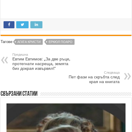
Тагове
АГАТА КРИСТИ
ЕРКЮЛ ПОАРО
Предишна
Евтим Евтимов: „За две ръце,
протегнати насреща, земята
бих докрая извървял!“
Следваща
Пет фази на скръбта след
края на книгата
Свързани статии