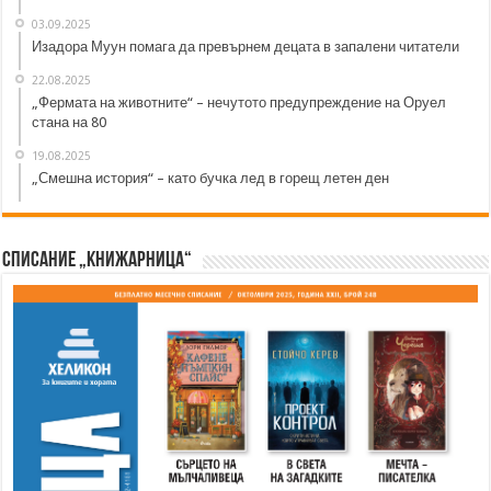
03.09.2025
Изадора Муун помага да превърнем децата в запалени читатели
22.08.2025
„Фермата на животните“ – нечутото предупреждение на Оруел
стана на 80
19.08.2025
„Смешна история“ – като бучка лед в горещ летен ден
Списание „Книжарница“