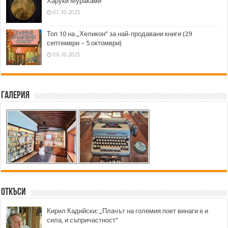
Харуки Мураками
07.10.2025
Топ 10 на „Хеликон” за най-продавани книги (29
септември – 5 октомври)
06.10.2025
Галерия
Откъси
Кирил Кадийски: „Плачът на големия поет винаги е и
сила, и съпричастност“