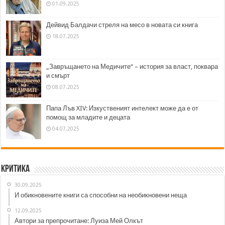
01.09.2025
Дейвид Балдачи стреля на месо в новата си книга
18.07.2025
„Завръщането на Медичите“ – история за власт, поквара
и смърт
08.07.2025
Папа Лъв XIV: Изкуственият интелект може да е от
помощ за младите и децата
04.07.2025
Критика
30.09.2025
И обикновените книги са способни на необикновени неща
12.09.2025
Автори за препрочитане: Луиза Мей Олкът