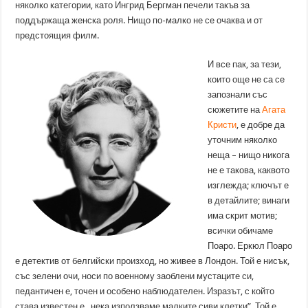
няколко категории, като Ингрид Бергман печели такъв за
поддържаща женска роля. Нищо по-малко не се очаква и от
предстоящия филм.
И все пак, за тези,
които още не са се
запознали със
сюжетите на
Агата
Кристи
, е добре да
уточним няколко
неща – нищо никога
не е такова, каквото
изглежда; ключът е
в детайлите; винаги
има скрит мотив;
всички обичаме
Поаро. Еркюл Поаро
е детектив от белгийски произход, но живее в Лондон. Той е нисък,
със зелени очи, носи по военному заоблени мустаците си,
педантичен е, точен и особено наблюдателен. Изразът, с който
става известен е „нека използваме малките сиви клетки”. Той е