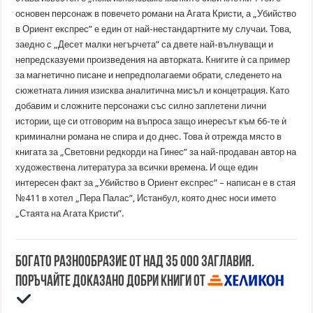
основен персонаж в повечето романи на Агата Кристи, а „Убийство
в Ориент експрес” е един от най-нестандартните му случаи. Това,
заедно с „Десет малки негърчета” са двете най-вълнуващи и
непредсказуеми произведения на авторката. Книгите ѝ са пример
за магнетично писане и непредполагаеми обрати, следенето на
сюжетната линия изисква аналитична мисъл и концетрация. Като
добавим и сложните персонажи със силно заплетени лични
истории, ще си отговорим на въпроса защо инересът към 66-те ѝ
криминални романа не спира и до днес. Това ѝ отрежда място в
книгата за „Световни редкорди на Гинес” за най-продаван автор на
художествена литература за всички времена. И още един
интересен факт за „Убийство в Ориент експрес” – написан е в стая
№411 в хотел „Пера Палас”, Истанбул, която днес носи името
„Стаята на Агата Кристи”.
Богато разнообразие от над 35 000 заглавия.
Поръчайте доказано добри книги от