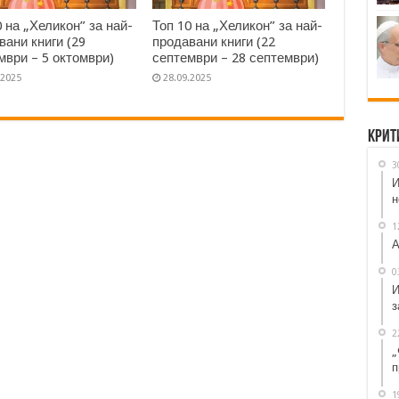
0 на „Хеликон” за най-
Топ 10 на „Хеликон” за най-
вани книги (29
продавани книги (22
мври – 5 октомври)
септември – 28 септември)
.2025
28.09.2025
Крит
3
И
н
1
А
0
И
з
2
„
п
1