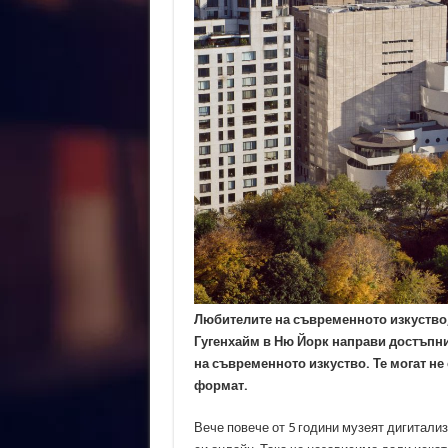
Любителите на съвременното изкуство
Гугенхайм в Ню Йорк направи достъпни 
на съвременното изкуство. Те могат не 
формат.
Вече повече от 5 години музеят дигитализ