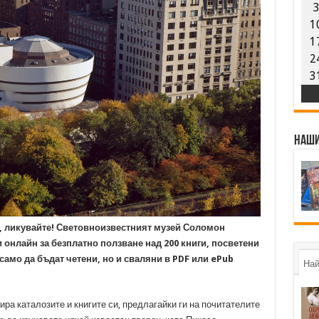
1
1
2
3
Наши
, ликувайте! Световноизвестният музей Соломон
онлайн за безплатно ползване над 200 книги, посветени
само да бъдат четени, но и сваляни в PDF или ePub
Най
ира каталозите и книгите си, предлагайки ги на почитателите