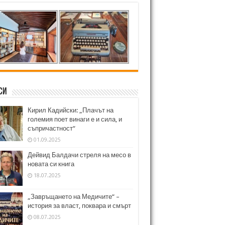
си
Кирил Кадийски: „Плачът на
големия поет винаги е и сила, и
съпричастност“
01.09.2025
Дейвид Балдачи стреля на месо в
новата си книга
18.07.2025
„Завръщането на Медичите“ –
история за власт, поквара и смърт
08.07.2025