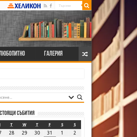
Любопитно
Галерия
стоящи събития
M
T
W
T
F
S
S
7
28
29
30
31
1
2