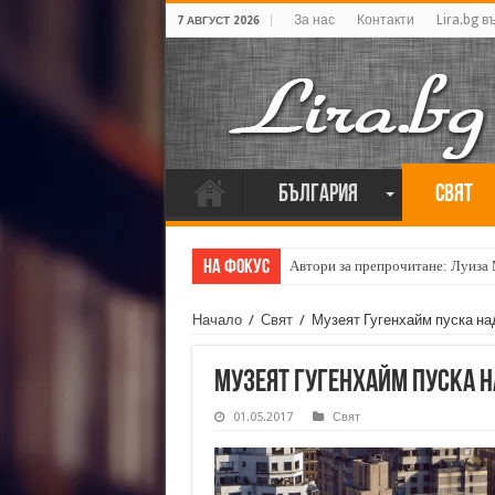
За нас
Контакти
Lira.bg в
7 АВГУСТ 2026
България
Свят
На фокус
Автори за препрочитане: Луиза
Начало
/
Свят
/
Музеят Гугенхайм пуска над
Музеят Гугенхайм пуска н
01.05.2017
Свят