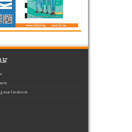
а.бг
ас
акти
bg във Facebook