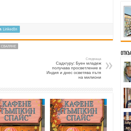
LinkedIn
СВАЛЯНЕ
Откъ
Следваща
Садхгуру: Буен младеж
получава просветление в
Индия и днес осветява пътя
на милиони