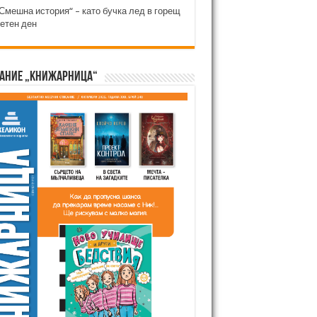
Смешна история“ – като бучка лед в горещ
етен ден
ание „Книжарница“