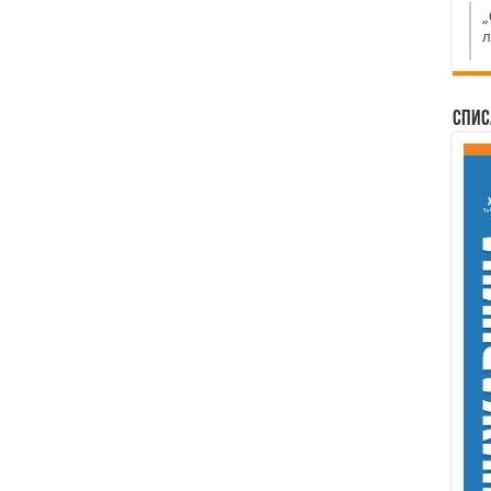
„
л
Спис