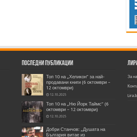
Последни публикации
Лир
Топ 10 на „Хеликон” за най-
За н
продавани книги (6 октомври –
Конт
12 октомври)
12.10.2025
Lira.
Топ 10 на „Ню Йорк Таймс” (6
октомври – 12 октомври)
12.10.2025
Добри Станчов: „Душата на
България витае из