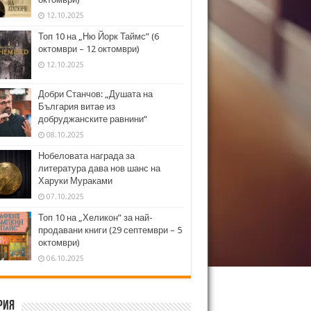
12.10.2025
Топ 10 на „Ню Йорк Таймс” (6
октомври – 12 октомври)
12.10.2025
Добри Станчов: „Душата на
България витае из
добруджанските равнини“
08.10.2025
Нобеловата награда за
литература дава нов шанс на
Харуки Мураками
07.10.2025
Топ 10 на „Хеликон” за най-
продавани книги (29 септември – 5
октомври)
06.10.2025
рия