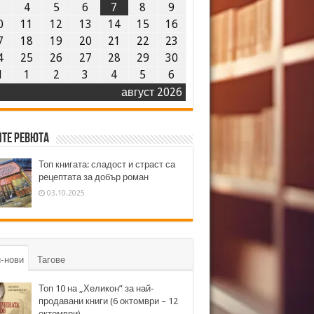
3
4
5
6
7
8
9
0
11
12
13
14
15
16
7
18
19
20
21
22
23
4
25
26
27
28
29
30
1
1
2
3
4
5
6
август 2026
те ревюта
Топ книгата: сладост и страст са
рецептата за добър роман
03.10.2025
-нови
Тагове
Топ 10 на „Хеликон” за най-
продавани книги (6 октомври – 12
октомври)