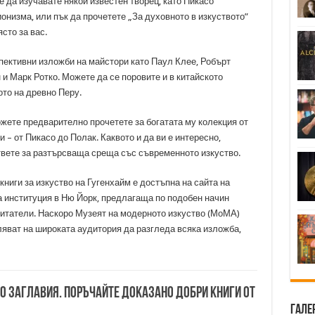
е да изучавате някой известен творец, като Пикасо
онизма, или пък да прочетете „За духовното в изкуството”
сто за вас.
пективни изложби на майстори като Паул Клее, Робърт
и Марк Ротко. Можете да се поровите и в китайското
вото на древно Перу.
жете предварително прочетете за богатата му колекция от
– от Пикасо до Полак. Каквото и да ви е интересно,
ответе за разтърсваща среща със съвременното изкуство.
книги за изкуство на Гугенхайм е достъпна на сайта на
на институция в Ню Йорк, предлагаща по подобен начин
итатели. Наскоро Музеят на модерното изкуство (МоМА)
ляват на широката аудитория да разгледа всяка изложба,
00 заглавия. Поръчайте доказано добри книги от
Гале