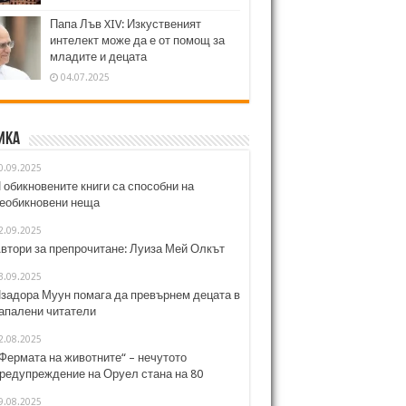
Папа Лъв XIV: Изкуственият
интелект може да е от помощ за
младите и децата
04.07.2025
ика
0.09.2025
 обикновените книги са способни на
еобикновени неща
2.09.2025
втори за препрочитане: Луиза Мей Олкът
3.09.2025
задора Муун помага да превърнем децата в
апалени читатели
2.08.2025
Фермата на животните“ – нечутото
редупреждение на Оруел стана на 80
9.08.2025