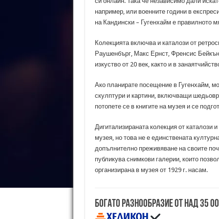
си онлайн. Така че независимо дали искат
например, или военните години в експреси
на Кандински – Гугенхайм е правилното мя
Колекцията включва и каталози от ретрос
Раушенбърг, Макс Ернст, Френсис Бейкън 
изкуство от 20 век, както и в занаятчийст
Ако планирате посещение в Гугенхайм, мо
скулптури и картини, включващи шедьоври 
потопете се в книгите на музея и се подг
Дигитализираната колекция от каталози и 
музея, но това не е единствената култур
допълнително преживяване на своите поч
публикува снимкови галерии, които позво
организирана в музея от 1929 г. насам.
Богато разнообразие от над 35 0