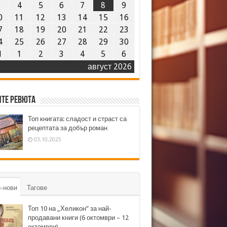
3
4
5
6
7
8
9
0
11
12
13
14
15
16
7
18
19
20
21
22
23
4
25
26
27
28
29
30
1
1
2
3
4
5
6
август 2026
те ревюта
Топ книгата: сладост и страст са
рецептата за добър роман
03.10.2025
-нови
Тагове
Топ 10 на „Хеликон” за най-
продавани книги (6 октомври – 12
октомври)