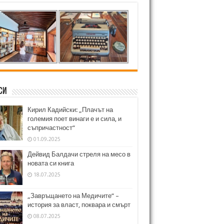
си
Кирил Кадийски: „Плачът на
големия поет винаги е и сила, и
съпричастност“
01.09.2025
Дейвид Балдачи стреля на месо в
новата си книга
18.07.2025
„Завръщането на Медичите“ –
история за власт, поквара и смърт
08.07.2025