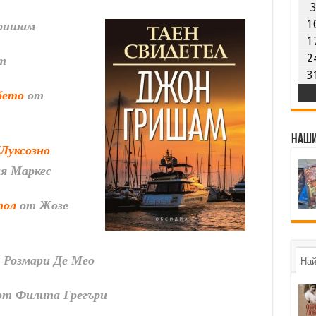
ришам
1
1
т
2
3
бето
от
Наши
/Луксозно
ия Маркес
пол
от Жозе
 Розмари Де Мео
Най
т Филипа Грегъри