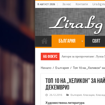
За нас
Контакти
Lira.bg в
8 АВГУСТ 2026
България
Свят
На фокус
Автори за препрочитане: Луиза
Начало
/
България
/
Топ 10 на „Хеликон” з
Топ 10 на „Хеликон” за на
декември)
26.12.2016
България
,
Класации
,
Класаци
Художествена литература