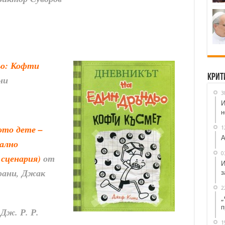
ьо: Кофти
Крит
ни
3
И
н
то дете –
1
А
иално
0
 сценария)
от
И
фани, Джак
з
2
„
п
Дж. Р. Р.
1