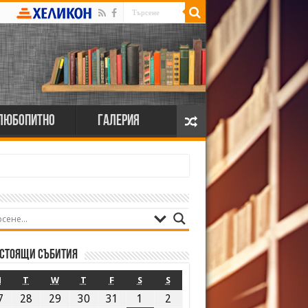
Любопитно
Галерия
стоящи събития
M
T
W
T
F
S
S
7
28
29
30
31
1
2