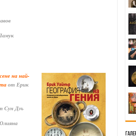
авов
Памук
сене на най-
ета
от Ерик
т Сун Дзъ
Юлияна
Гале