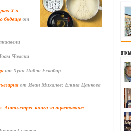
SpaceX и
о бъдеще
от
акиавели
Откъ
оам Чомски
ща
от Хуан Пабло Ескобар
ългария
от Иван Михалев; Елина Цанкова
. Анти-стрес книга за оцветяване:
иктор Суворов