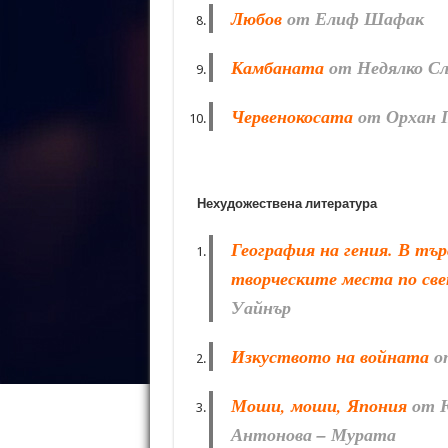
Любов
от Елиф Шафак
Камбаната
от Недялко Сл
Червенокосата
от Орхан 
Нехудожествена литература
География на гения. В тър
творческите места по св
Уайнър
Изкуството на войната
о
Моши, моши, Япония
от 
Антонова – Мурата