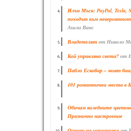
Илън Мъск: PayPal, Tesla, 
походът към невероятнот
Ашли Ванс
Владетелят
от Николо М
Кой управлява света?
от Н
Пабло Ескобар – моят ба
101 романтични места в Б
Обичам коледните цветове
Празнично настроение
Основи на шпионажа
от В