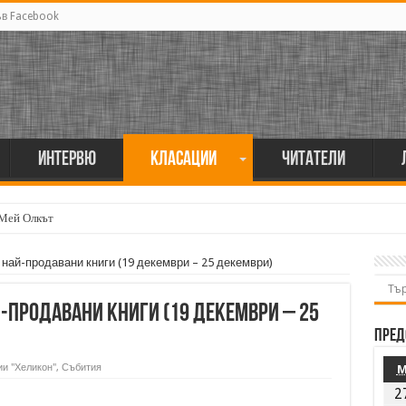
ъв Facebook
Интервю
Класации
Читатели
 Мей Олкът
а най-продавани книги (19 декември – 25 декември)
й-продавани книги (19 декември – 25
Пред
и "Хеликон"
,
Събития
2