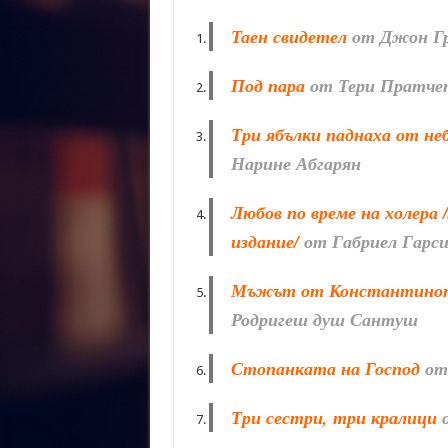
Таен свидетел
от Джон Г
Под пара
от Тери Пратче
Три ябълки паднаха от не
Нарине Абгарян
Любов по време на холера 
издание/
от Габриел Гарс
Мъжът от Константино
Родригеш душ Сантуш
Стопанката на Господ
от
Три сестри, три кралици
о