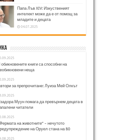
Папа Лъв XIV: Изкуственият
интелект може да е от помощ за
младите и децата
04.07.2025
ика
0.09.2025
 обикновените книги са способни на
еобикновени неща
2.09.2025
втори за препрочитане: Луиза Мей Олкът
3.09.2025
задора Муун помага да превърнем децата в
апалени читатели
2.08.2025
Фермата на животните“ – нечутото
редупреждение на Оруел стана на 80
9.08.2025