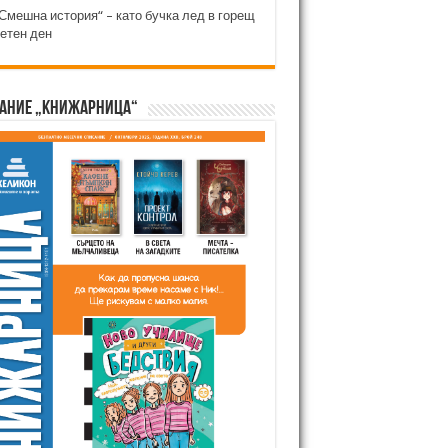
Смешна история“ – като бучка лед в горещ
етен ден
ание „Книжарница“