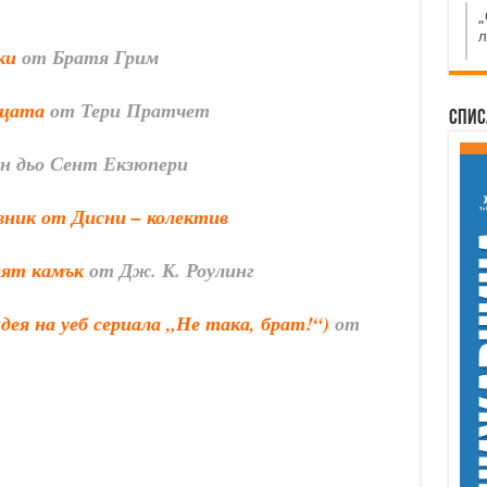
„
л
ки
от Братя Грим
ицата
от Тери Пратчет
Спис
н дьо Сент Екзюпери
вник от Дисни – колектив
ият камък
от Дж. К. Роулинг
ея на уеб сериала „Не така, брат!“)
от