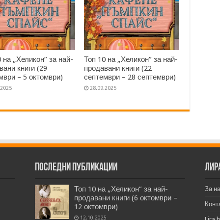
0 на „Хеликон” за най-
Топ 10 на „Хеликон” за най-
вани книги (29
продавани книги (22
мври – 5 октомври)
септември – 28 септември)
.2025
28.09.2025
Последни публикации
Лир
Топ 10 на „Хеликон” за най-
За н
продавани книги (6 октомври –
Конт
12 октомври)
12.10.2025
Lira.