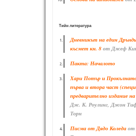
Тийн литература
Дневникът на един Дрънд
късмет кн. 8
от Джеф Ки
Пакта: Началото
Хари Потър и Прокълнато
първа и втора част (спец
предварително издание на
Дж. К. Роулинг, Джон Ти
Торн
Писма от Дядо Коледа
от 