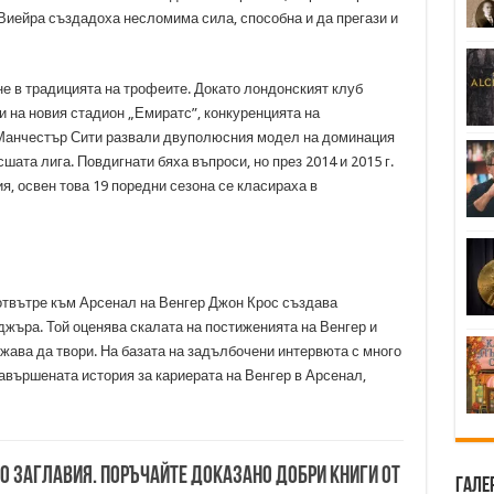
Виейра създадоха несломима сила, способна и да прегази и
е в традицията на трофеите. Докато лондонският клуб
 на новия стадион „Емиратс”, конкуренцията на
 Манчестър Сити развали двуполюсния модел на доминация
ата лига. Повдигнати бяха въпроси, но през 2014 и 2015 г.
я, освен това 19 поредни сезона се класираха в
отвътре към Арсенал на Венгер Джон Крос създава
жъра. Той оценява скалата на постиженията на Венгер и
ава да твори. На базата на задълбочени интервюта с много
авършената история за кариерата на Венгер в Арсенал,
00 заглавия. Поръчайте доказано добри книги от
Гале