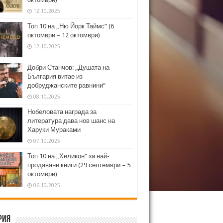
12.10.2025
Топ 10 на „Ню Йорк Таймс” (6
октомври – 12 октомври)
12.10.2025
Добри Станчов: „Душата на
България витае из
добруджанските равнини“
08.10.2025
Нобеловата награда за
литература дава нов шанс на
Харуки Мураками
07.10.2025
Топ 10 на „Хеликон” за най-
продавани книги (29 септември – 5
октомври)
06.10.2025
рия