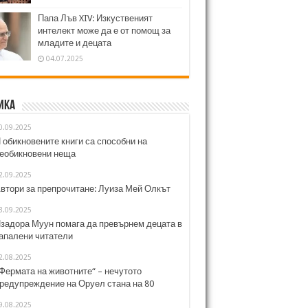
Папа Лъв XIV: Изкуственият
интелект може да е от помощ за
младите и децата
04.07.2025
ика
0.09.2025
 обикновените книги са способни на
еобикновени неща
2.09.2025
втори за препрочитане: Луиза Мей Олкът
3.09.2025
задора Муун помага да превърнем децата в
апалени читатели
2.08.2025
Фермата на животните“ – нечутото
редупреждение на Оруел стана на 80
9.08.2025