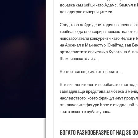
добавка към бойци като Адамс, Кембъл и 
да надиграе съперниците си.
След това дойде деветгодишно прекъсван
трябваше да спонсорира преместването си
новозабогатели конкуренти като Челси и
на Арсенал и Манчестър Юнайтед във Висш
артилеристите спечелиха Купата на Англи
Шампионската лига.
Венгер все още има отговорите…
В този пленителен и всеобхватен поглед 
завладяваща представа за човека и менид
наследството, което французинът продълж
от ключовите фигури Крос е създал най-з
която някога е публикувана.
Богато разнообразие от над 35 0