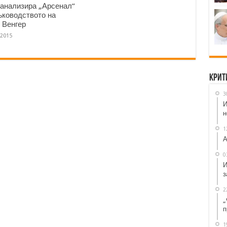
 анализира „Арсенал“
ъководството на
 Венгер
.2015
Крит
3
И
н
1
А
0
И
з
2
„
п
1