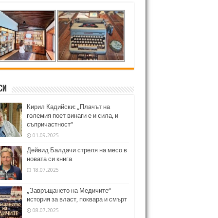
си
Кирил Кадийски: „Плачът на
големия поет винаги е и сила, и
съпричастност“
01.09.2025
Дейвид Балдачи стреля на месо в
новата си книга
18.07.2025
„Завръщането на Медичите“ –
история за власт, поквара и смърт
08.07.2025