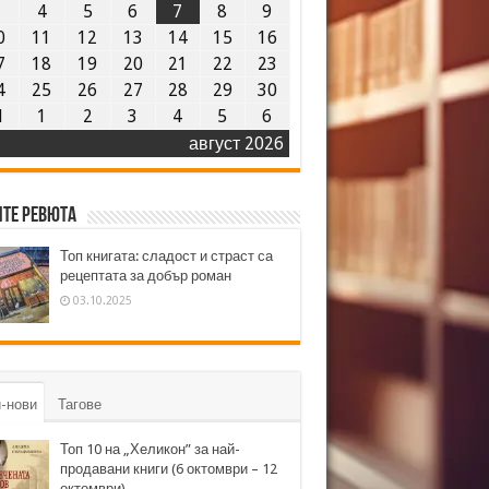
3
4
5
6
7
8
9
0
11
12
13
14
15
16
7
18
19
20
21
22
23
4
25
26
27
28
29
30
1
1
2
3
4
5
6
август 2026
те ревюта
Топ книгата: сладост и страст са
рецептата за добър роман
03.10.2025
-нови
Тагове
Топ 10 на „Хеликон” за най-
продавани книги (6 октомври – 12
октомври)