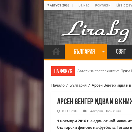
За нас
Контакти
Lira.bg в
7 АВГУСТ 2026
България
Свят
На фокус
Автори за препрочитане: Луиза
Начало
/
България
/
Арсен Венгер идва и в
Арсен Венгер идва и в кн
03.10.2016
България
,
Нови книги
1 ноември 2016 г. е един от най-чакани
български фенове на футбола. Тогава 