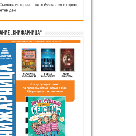
Смешна история“ – като бучка лед в горещ
етен ден
ание „Книжарница“