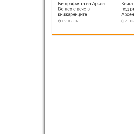
Биографията на Арсен
Книга
Венгер е вече в
под р
книжарниците
Арсен
12.10.2016
23.10