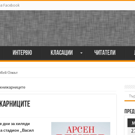
ъв Facebook
Интервю
Класации
Читатели
 Мей Олкът
 книжарниците
ижарниците
Пред
те дни за хиляди
на стадион „Васил
2