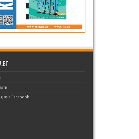
а.бг
ас
акти
bg във Facebook