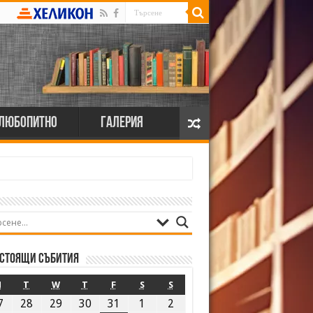
Любопитно
Галерия
стоящи събития
M
T
W
T
F
S
S
7
28
29
30
31
1
2