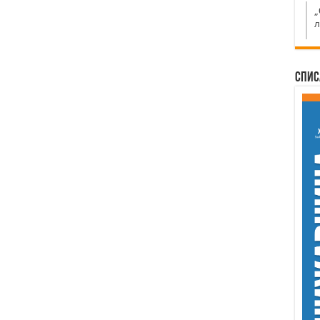
„
л
Спис