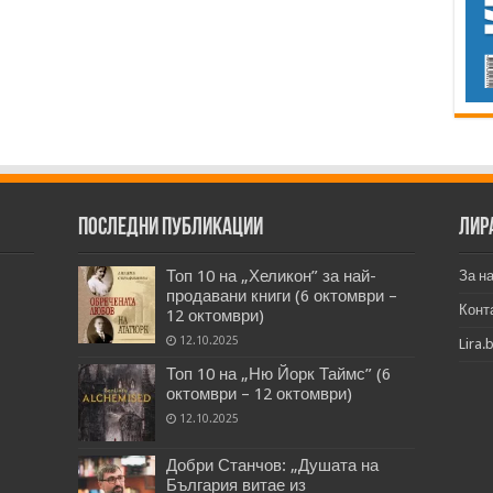
Последни публикации
Лир
Топ 10 на „Хеликон” за най-
За н
продавани книги (6 октомври –
Конт
12 октомври)
12.10.2025
Lira.
Топ 10 на „Ню Йорк Таймс” (6
октомври – 12 октомври)
12.10.2025
Добри Станчов: „Душата на
България витае из