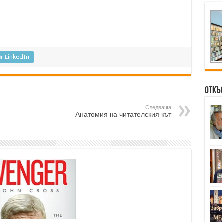
LinkedIn
Откъ
Следваща
Анатомия на читателския кът