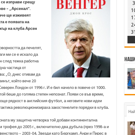
 се изправи срещу
ве – „Арсенал“.
1
аче ще изживеят
1
та е появата на
2
ър на клуба Арсен
3
оворността да печелят,
ги ми се е искало да
Наши
ин след тежка работна
дна частица от
зва: „О, днес отивам да
инът, който вече 20
Северен Лондон от 1996 г. И е бил начело в повече от 1000.
той беше до голяма степен непознат. Появи се във време,
още рядкост в английския футбол, а неговите нови идеи
 тактика революционизираха закостенелите порядки в клуба.
Най
рната му защитна четворка той добави континентална
 трофея до 2005 г., включително два дубъла (през 1998-а и
рвенството – 2003-04. Звезди като Бергкамп, Анри и Пирес в