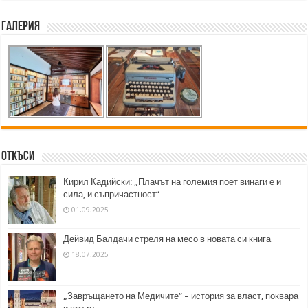
Галерия
Откъси
Кирил Кадийски: „Плачът на големия поет винаги е и
сила, и съпричастност“
01.09.2025
Дейвид Балдачи стреля на месо в новата си книга
18.07.2025
„Завръщането на Медичите“ – история за власт, поквара