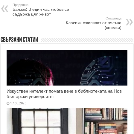
Предишна
Балзак: В един час любов се
съдържа цял живот
Следваща
Класики оживяват от пясъка
(снимки)
Свързани статии
Изкуствен интелект помага вече в библиотеката на Нов
български университет
17.05.2025