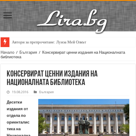
Автори за препрочитане: Луиза Мей Олкът
Начало
/
България
/
Консервират ценни издания на Националната
библиотека
Консервират ценни издания на
Националната библиотека
19.08.2016
България
Десетки
издания от
отдела по
ориенталис
тика на
Национална