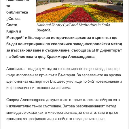
та
библиотека
„Св. св.
Свети
National library Cyril and Methoduis in Sofia
Bulgaria.
Кирил и
Методий“ и Българския исторически архив за първи път ще
бъдат консервирани по екологичен западноевропейски метод
за възстановяване и съхраняване, съобщи за БНР директорът
на библиотеката доц. Красимира Александрова.
Аноксията – щадящ метод за консервиране на ценни издания, ще
бъде използван за пръв път в България. За запазването на архива
ще помогнат експерти от Висшето училище по библиотекознание и
информационни технологии и фирма.
Според Александрова документите от ориенталската сбирка са в
изключително тежко състояние. Затова революционният метод
може да се окаже както животоспасяващ за книгата, така и да се
използва за профилактика на нейното текущо състояние.