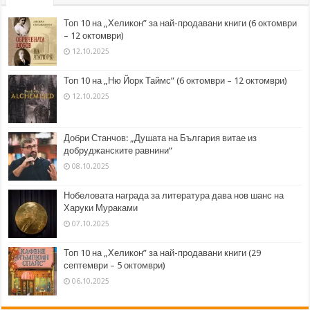
Топ 10 на „Хеликон” за най-продавани книги (6 октомври
– 12 октомври)
12.10.2025
Топ 10 на „Ню Йорк Таймс” (6 октомври – 12 октомври)
12.10.2025
Добри Станчов: „Душата на България витае из
добруджанските равнини“
08.10.2025
Нобеловата награда за литература дава нов шанс на
Харуки Мураками
07.10.2025
Топ 10 на „Хеликон” за най-продавани книги (29
септември – 5 октомври)
06.10.2025