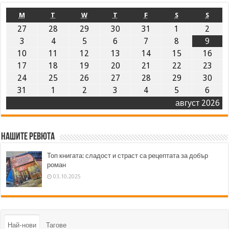
M
T
W
T
F
S
S
27
28
29
30
31
1
2
3
4
5
6
7
8
9
10
11
12
13
14
15
16
17
18
19
20
21
22
23
24
25
26
27
28
29
30
31
1
2
3
4
5
6
август 2026
Нашите ревюта
Топ книгата: сладост и страст са рецептата за добър
роман
03.10.2025
Най-нови
Тагове