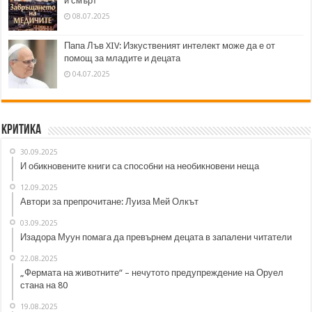
и смърт
08.07.2025
Папа Лъв XIV: Изкуственият интелект може да е от
помощ за младите и децата
04.07.2025
Критика
30.09.2025
И обикновените книги са способни на необикновени неща
12.09.2025
Автори за препрочитане: Луиза Мей Олкът
03.09.2025
Изадора Муун помага да превърнем децата в запалени читатели
22.08.2025
„Фермата на животните“ – нечутото предупреждение на Оруел
стана на 80
19.08.2025