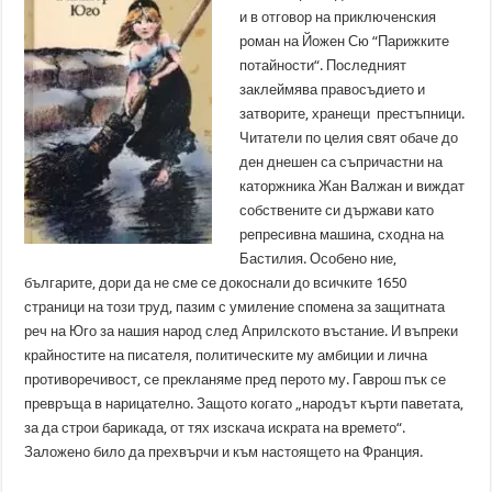
и в отговор на приключенския
роман на Йожен Сю “Парижките
потайности“. Последният
заклеймява правосъдието и
затворите, хранещи престъпници.
Читатели по целия свят обаче до
ден днешен са съпричастни на
каторжника Жан Валжан и виждат
собствените си държави като
репресивна машина, сходна на
Бастилия. Особено ние,
българите, дори да не сме се докоснали до всичките 1650
страници на този труд, пазим с умиление спомена за защитната
реч на Юго за нашия народ след Априлското въстание. И въпреки
крайностите на писателя, политическите му амбиции и лична
противоречивост, се прекланяме пред перото му. Гаврош пък се
превръща в нарицателно. Защото когато „народът кърти паветата,
за да строи барикада, от тях изскача искрата на времето“.
Заложено било да прехвърчи и към настоящето на Франция.