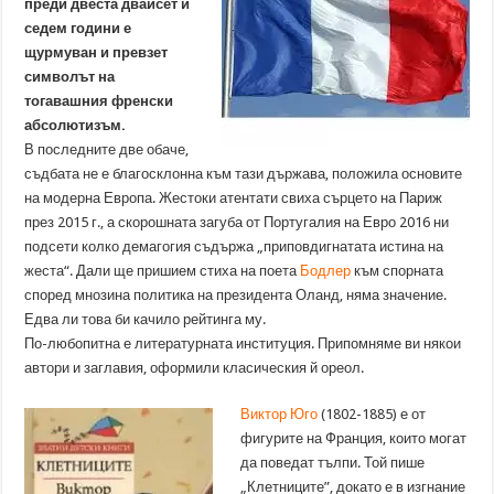
преди двеста двайсет и
седем години е
щурмуван и превзет
символът на
тогавашния френски
абсолютизъм.
В последните две обаче,
съдбата не е благосклонна към тази държава, положила основите
на модерна Европа. Жестоки атентати свиха сърцето на Париж
през 2015 г., а скорошната загуба от Португалия на Евро 2016 ни
подсети колко демагогия съдържа „приповдигнатата истина на
жеста“. Дали ще пришием стиха на поета
Бодлер
към спорната
според мнозина политика на президента Оланд, няма значение.
Едва ли това би качило рейтинга му.
По-любопитна е литературната институция. Припомняме ви някои
автори и заглавия, оформили класическия й ореол.
Виктор Юго
(1802-1885) е от
фигурите на Франция, които могат
да поведат тълпи. Той пише
„Клетниците”, докато е в изгнание