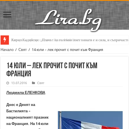
Кирил Кадийски: „Плачът на големия поет винаги е и сила, и съпричаст
Начало
/
Свят
/
14 юли – лек прочит с почит към Франция
14 юли – лек прочит с почит към
Франция
13.07.2016
Свят
Людмила ЕЛЕНКОВА
Днес е Денят на
Бастилията –
националният празник
на Франция. На 14 юли