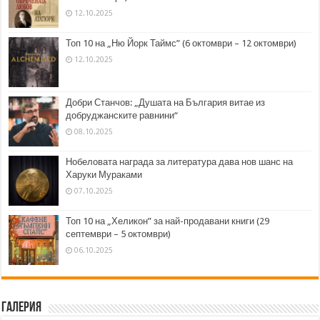
12.10.2025
Топ 10 на „Ню Йорк Таймс” (6 октомври – 12 октомври)
12.10.2025
Добри Станчов: „Душата на България витае из
добруджанските равнини“
08.10.2025
Нобеловата награда за литература дава нов шанс на
Харуки Мураками
07.10.2025
Топ 10 на „Хеликон” за най-продавани книги (29
септември – 5 октомври)
06.10.2025
Галерия