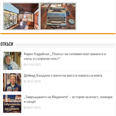
Откъси
Кирил Кадийски: „Плачът на големия поет винаги е и
сила, и съпричастност“
01.09.2025
Дейвид Балдачи стреля на месо в новата си книга
18.07.2025
„Завръщането на Медичите“ – история за власт, поквара
и смърт
08.07.2025