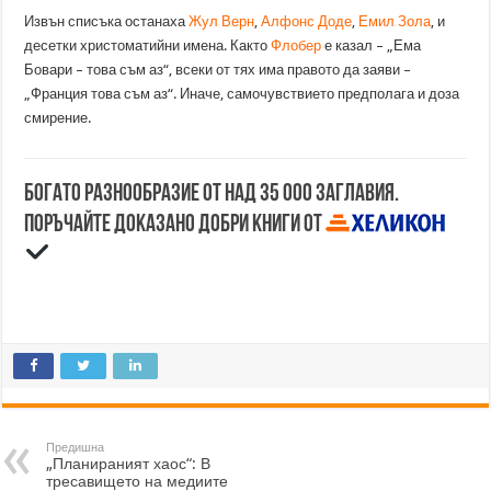
Извън списъка останаха
Жул Верн
,
Алфонс Доде
,
Емил Зола
, и
десетки христоматийни имена. Както
Флобер
е казал – „Ема
Бовари – това съм аз“, всеки от тях има правото да заяви –
„Франция това съм аз“. Иначе, самочувствието предполага и доза
смирение.
Богато разнообразие от над 35 000 заглавия.
Поръчайте доказано добри книги от
Предишна
„Планираният хаос“: В
тресавището на медиите