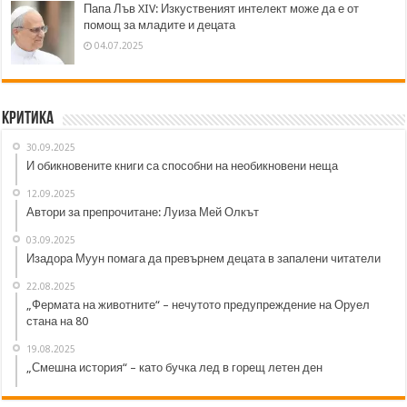
Папа Лъв XIV: Изкуственият интелект може да е от
помощ за младите и децата
04.07.2025
Критика
30.09.2025
И обикновените книги са способни на необикновени неща
12.09.2025
Автори за препрочитане: Луиза Мей Олкът
03.09.2025
Изадора Муун помага да превърнем децата в запалени читатели
22.08.2025
„Фермата на животните“ – нечутото предупреждение на Оруел
стана на 80
19.08.2025
„Смешна история“ – като бучка лед в горещ летен ден