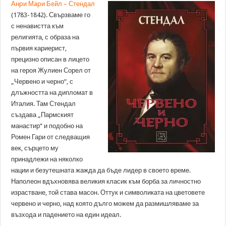
Анpи Мapи Бeйл – Стендал
(1783-1842). Свързваме го
с ненавистта към
религията, с образа на
първия кариерист,
прецизно описан в лицето
на героя Жулиен Сорел от
„Червено и черно“, с
длъжността на дипломат в
Италия. Там Стендал
създава „Пармският
манастир“ и подобно на
Ромен Гари от следващия
век, сърцето му
принадлежи на няколко
нации и безутешната жажда да бъде лидер в своето време.
Наполеон вдъхновява великия класик към борба за личностно
израстване, той става масон. Оттук и символиката на цветовете
червено и черно, над която дълго можем да размишляваме за
възхода и падението на един идеал.