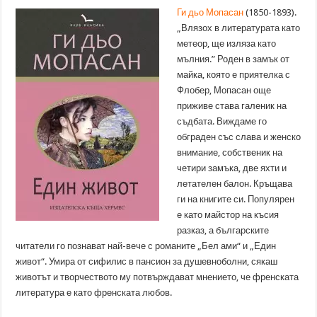
Ги дьо Мопасан
(1850-1893).
„Влязох в литературата като
метеор, ще изляза като
мълния.” Роден в замък от
майка, която е приятелка с
Флобер, Мопасан още
приживе става галеник на
съдбата. Виждаме го
обграден със слава и женско
внимание, собственик на
четири замъка, две яхти и
летателен балон. Кръщава
ги на книгите си. Популярен
е като майстор на късия
разказ, а българските
читатели го познават най-вече с романите „Бел ами“ и „Един
живот“. Умира от сифилис в пансион за душевноболни, сякаш
животът и творчеството му потвърждават мнението, че френската
литература е като френската любов.