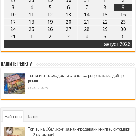
27
28
29
30
31
1
2
3
4
5
6
7
8
9
10
11
12
13
14
15
16
17
18
19
20
21
22
23
24
25
26
27
28
29
30
31
1
2
3
4
5
6
август 2026
Нашите ревюта
Топ книгата: сладост и страст са рецептата за добър
роман
03.10.2025
Най-нови
Тагове
Топ 10 на „Хеликон” за най-продавани книги (6 октомври
– 12 октомври)