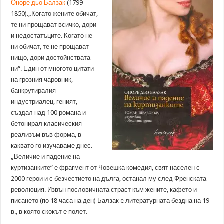
Оноре дьо Балзак
(1799-
1850).„Когато жените обичат,
те ни прощават всичко, дори
и недостатъците. Когато не
ни обичат, те не прощават
нищо, дори достойнствата
ни“. Един от многото цитати
на грозния чаровник,
банкрутиралия
индустриалец, геният,
създал над 100 романа и
бетонирал класическия
реализъм във форма, в
каквато го изучаваме днес.
„Величие и падение на
куртизанките“ е фрагмент от Човешка комедия, свят населен с
2000 герои и с безчестието на дълга, останал му след Френската
революция. Извън пословичната страст към жените, кафето и
писането (по 18 часа на ден) Балзак e литературната бездна на 19
в., в която скокът е полет.