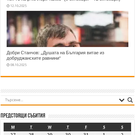
12.10.2025
Добри Станчов: „Душата на България витае из
добруджанските равнини“
08.10.2025
Предстоящи събития
M
T
W
T
F
S
S