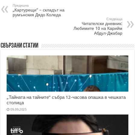
Предишна
„Картурещи“ – складът на
румънския Дядо Коледа
Следваща
Читателски дневник:
Любимите 10 на Карийм
Абдул-Джабар
Свързани статии
„Тайната на тайните“ събра 12-часова опашка в чешката
столица
09.09.2025