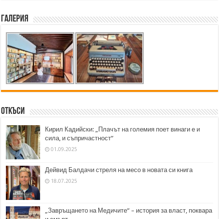
Галерия
Откъси
Кирил Кадийски: „Плачът на големия поет винаги е и
сила, и съпричастност“
01.09.2025
Дейвид Балдачи стреля на месо в новата си книга
18.07.2025
„Завръщането на Медичите“ – история за власт, поквара