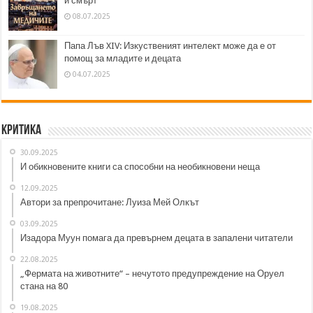
и смърт
08.07.2025
Папа Лъв XIV: Изкуственият интелект може да е от
помощ за младите и децата
04.07.2025
Критика
30.09.2025
И обикновените книги са способни на необикновени неща
12.09.2025
Автори за препрочитане: Луиза Мей Олкът
03.09.2025
Изадора Муун помага да превърнем децата в запалени читатели
22.08.2025
„Фермата на животните“ – нечутото предупреждение на Оруел
стана на 80
19.08.2025