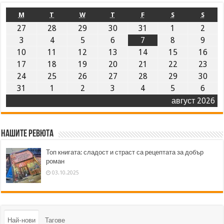
M
T
W
T
F
S
S
27
28
29
30
31
1
2
3
4
5
6
7
8
9
10
11
12
13
14
15
16
17
18
19
20
21
22
23
24
25
26
27
28
29
30
31
1
2
3
4
5
6
август 2026
Нашите ревюта
Топ книгата: сладост и страст са рецептата за добър
роман
03.10.2025
Най-нови
Тагове