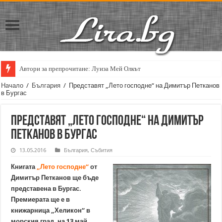
Автори за препрочитане: Луиза Мей Олкът
Начало
/
България
/
Представят „Лето господне“ на Димитър Петканов
в Бургас
Представят „Лето господне“ на Димитър
Петканов в Бургас
13.05.2016
България
,
Събития
Книгата
„Лето господне“
от
Димитър Петканов ще бъде
представена в Бургас.
Премиерата ще е в
книжарница „Хеликон“ в
морския град, на 13 май,