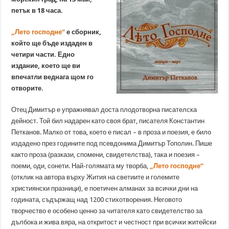
петък в 18 часа.
„Лето господне“
е сборник,
който ще бъде издаден в
четири части. Едно
издание, което ще ви
впечатли веднага щом го
отворите.
Отец Димитър е упражнявал доста плодотворна писателска
дейност. Той бил надарен като своя брат, писателя Константин
Петканов. Малко от това, което е писал – в проза и поезия, е било
издадено през годините под псевдонима Димитър Тополин. Пише
както проза (разкази, спомени, свидетелства), така и поезия –
поеми, оди, сонети. Най-голямата му творба,
„Лето господне“
(отклик на автора върху Жития на светиите и големите
християнски празници), е поетичен алманах за всички дни на
годината, съдържащ над 1200 стихотворения. Неговото
творчество е особено ценно за читателя като свидетелство за
дълбока и жива вяра, на откритост и честност при всички житейски