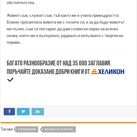
обстоятелства.
Живял съм, служил съм, тъй както ме е учила премъдростта
Божия, просветила живота ми с лъчите си; и за да бъде животът
ми пълен, съм се постарал да дам словесен израз на всичко
онова, което ме е вълнувало, радвало и изпълвало с творчески
пориви…
Богато разнообразие от над 35 000 заглавия.
Поръчайте доказано добри книги от
Тагове
ПРЕМИЕРА
ХЕЛИКОН БУРГАС