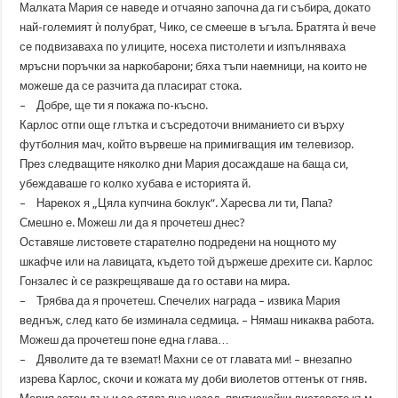
Малката Мария се наведе и отчаяно започна да ги събира, докато
най-големият ѝ полубрат, Чико, се смееше в ъгъла. Братята ѝ вече
се подвизаваха по улиците, носеха пистолети и изпълняваха
мръсни поръчки за наркобарони; бяха тъпи наемници, на които не
можеше да се разчита да пласират стока.
– Добре, ще ти я покажа по-късно.
Карлос отпи още глътка и съсредоточи вниманието си върху
футболния мач, който вървеше на примигващия им телевизор.
През следващите няколко дни Мария досаждаше на баща си,
убеждаваше го колко хубава е историята й.
– Нарекох я „Цяла купчина боклук“. Харесва ли ти, Папа?
Смешно е. Можеш ли да я прочетеш днес?
Оставяше листовете старателно подредени на нощното му
шкафче или на лавицата, където той държеше дрехите си. Карлос
Гонзалес ѝ се разкрещяваше да го остави на мира.
– Трябва да я прочетеш. Спечелих награда – извика Мария
веднъж, след като бе изминала седмица. – Нямаш никаква работа.
Можеш да прочетеш поне една глава…
– Дяволите да те вземат! Махни се от главата ми! – внезапно
изрева Карлос, скочи и кожата му доби виолетов оттенък от гняв.