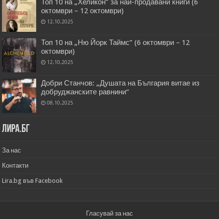
Топ 10 на „Хеликон” за най-продавани книги (6
октомври – 12 октомври)
12.10.2025
Топ 10 на „Ню Йорк Таймс” (6 октомври – 12
октомври)
12.10.2025
Добри Станчов: „Душата на България витае из
добруджанските равнини“
08.10.2025
Лира.бг
За нас
Контакти
Lira.bg във Facebook
Гласувай за нас