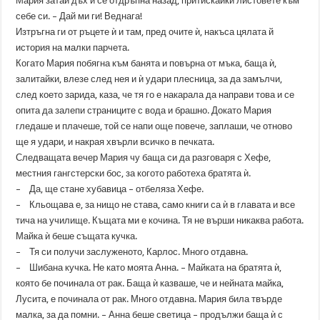
Мария затаи дъх и се отдръпна назад, притискайки листовете към
себе си. – Дай ми ги! Веднага!
Изтръгна ги от ръцете ѝ и там, пред очите ѝ, накъса цялата й
история на малки парчета.
Когато Мария побягна към банята и повърна от мъка, баща ѝ,
залитайки, влезе след нея и ѝ удари плесница, за да замълчи,
след което зарида, каза, че тя го е накарала да направи това и се
опита да залепи страниците с вода и брашно. Докато Мария
гледаше и плачеше, той се напи още повече, заплаши, че отново
ще я удари, и накрая хвърли всичко в печката.
Следващата вечер Мария чу баща си да разговаря с Хефе,
местния гангстерски бос, за когото работеха братята ѝ.
– Да, ще стане хубавица – отбеляза Хефе.
– Кльощава е, за нищо не става, само книги са ѝ в главата и все
тича на училище. Къщата ми е кочина. Тя не върши никаква работа.
Майка ѝ беше същата кучка.
– Тя си получи заслуженото, Карлос. Много отдавна.
– Шибана кучка. Не като моята Анна. – Майката на братята ѝ,
която бе починала от рак. Баща ѝ казваше, че и нейната майка,
Лусита, е починала от рак. Много отдавна. Мария била твърде
малка, за да помни. – Анна беше светица – продължи баща ѝ с