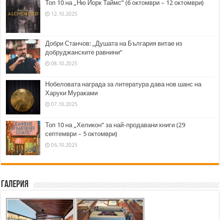
Топ 10 на „Ню Йорк Таймс” (6 октомври – 12 октомври)
12.10.2025
Добри Станчов: „Душата на България витае из
добруджанските равнини“
08.10.2025
Нобеловата награда за литература дава нов шанс на
Харуки Мураками
07.10.2025
Топ 10 на „Хеликон” за най-продавани книги (29
септември – 5 октомври)
06.10.2025
Галерия