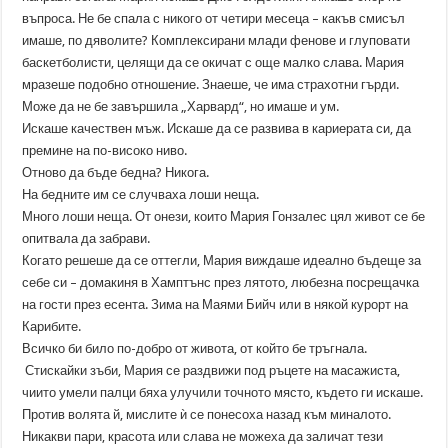
въпроса. Не бе спала с никого от четири месеца – какъв смисъл
имаше, по дяволите? Комплексирани млади фенове и глуповати
баскетболисти, целящи да се окичат с още малко слава. Мария
мразеше подобно отношение. Знаеше, че има страхотни гърди.
Може да не бе завършила „Харвард“, но имаше и ум.
Искаше качествен мъж. Искаше да се развива в кариерата си, да
премине на по-високо ниво.
Отново да бъде бедна? Никога.
На бедните им се случваха лоши неща.
Много лоши неща. От онези, които Мария Гонзалес цял живот се бе
опитвала да забрави.
Когато решеше да се оттегли, Мария виждаше идеално бъдеще за
себе си – домакиня в Хамптънс през лятото, любезна посрещачка
на гости през есента. Зима на Маями Бийч или в някой курорт на
Карибите.
Всичко би било по-добро от живота, от който бе тръгнала.
Стискайки зъби, Мария се раздвижи под ръцете на масажиста,
чиито умели палци бяха улучили точното място, където ги искаше.
Против волята й, мислите ѝ се понесоха назад към миналото.
Никакви пари, красота или слава не можеха да заличат тези