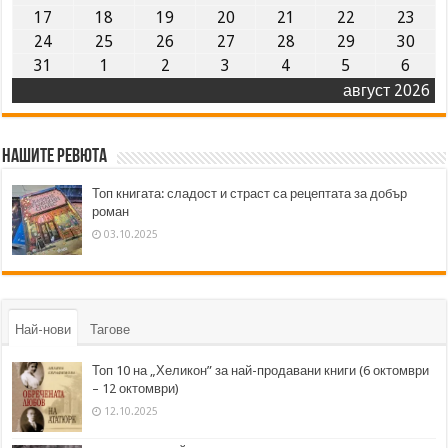
17
18
19
20
21
22
23
24
25
26
27
28
29
30
31
1
2
3
4
5
6
август 2026
Нашите ревюта
Топ книгата: сладост и страст са рецептата за добър
роман
03.10.2025
Най-нови
Тагове
Топ 10 на „Хеликон” за най-продавани книги (6 октомври
– 12 октомври)
12.10.2025