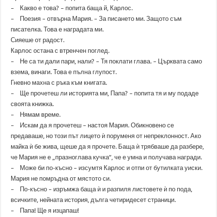
– Какво е това? – попита баща й, Карлос.
– Поезия – отвърна Мария. – За писането ми. Защото съм
писателка. Това е наградата ми.
Сияеше от радост.
Карлос остана с втренчен поглед.
– Не са ти дали пари, нали? – Тя поклати глава. – Църквата само
взема, винаги. Това е пълна глупост.
Гневно махна с ръка към книгата.
– Ще прочетеш ли историята ми, Папа? – попита тя и му подаде
своята книжка.
– Нямам време.
– Искам да я прочетеш – настоя Мария. Обикновено се
предаваше, но този път лицето ѝ поруменя от непреклонност. Ако
майка ѝ бе жива, щеше да я прочете. Баща ѝ трябваше да разбере,
че Мария не е „празноглава кучка“, че е умна и получава награди.
– Може би по-късно – изсумтя Карлос и отпи от бутилката уиски.
Мария не помръдна от мястото си.
– По-късно – изръмжа баща ѝ и разпиля листовете ѝ по пода,
всичките, нейната история, дълга четиридесет страници.
– Папа! Ще я изцапаш!