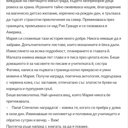
виждаше на сметището извън града, където безпризорни деца
ровеха за храна. Играчките тайно оживяваха нощем, благодарение
на магическо детско желание, изречено на рожден ден, и тръгваха
да търсят страхотни приключения на север. Преминаваха през
границата, промъкваха се над Рио Гранде и се озоваваха в
Америка…
Мария си спомняше тази история много добре. Никога нямаше да я
забрави. Допълнителните листове, които монахините ѝ бяха дали.
Измислянето на всяка подробност, планирането в главата й.
Малката книжка имаше пет глави и я писа през цялата есен. Беше
домашното ѝ за часовете по писане и учителката й, сестра
Фатима, написа на първата страница колко прекрасно и умно
момиче е Мария. Получи награда, поетична антология, подвързана
с червена кожа, със заглавие, отпечатано със златисти букви на
корицата и пурпурния гръб.
Беше великолепна. Най-ценната вещ, която Мария някога бе
притежавала.
– Папа! Спечелих наградата! – извика тя, когато се прибра у дома
в онзи ден. Изминаваше по километър и половина до училището и
обратно сутрин и вечер. – Виж!
Протегна ръце напред с книгата, за да я покаже.