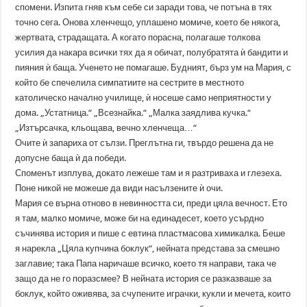
спомени. Изпита гняв към себе си заради това, че потъна в тях
точно сега. Онова хленчещо, уплашено момиче, което бе някога,
жертвата, страдащата. А когато порасна, полагаше толкова
усилия да накара всички тях да я обичат, полубратята ѝ бандити и
пияния ѝ баща. Ученето не помагаше. Будният, бърз ум на Мария, с
който бе спечелила симпатиите на сестрите в местното
католическо начално училище, ѝ носеше само неприятности у
дома. „Устатница.“ „Всезнайка.“ „Малка заядлива кучка.“
„Изтърсачка, кльощава, вечно хленчеща…“
Очите ѝ запариха от сълзи. Преглътна ги, твърдо решена да не
допусне баща ѝ да победи.
Споменът изплува, докато лежеше там и я разтриваха и глезеха.
Поне никой не можеше да види насълзените ѝ очи.
Мария се върна отново в невинността си, преди цяла вечност. Ето
я там, малко момиче, може би на единадесет, което усърдно
съчинява история и пише с евтина пластмасова химикалка. Беше
я нарекла „Цяла купчина боклук“, нейната представа за смешно
заглавие; така Папа наричаше всичко, което тя направи, така че
защо да не го поразсмее? В нейната история се разказваше за
боклук, който оживява, за счупените играчки, кукли и мечета, които