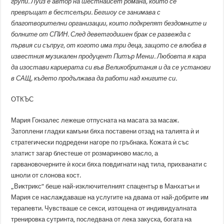
групи. Луиз е автор на шестнайсет романа, които се
превръщат в бестселъри. Бегшоу се занимава с
благотворителни организации, които подкрепят бездомните и
болните от СПИН. След деветгодишен брак се развежда с
първия си съпруг, от когото има три деца, защото се влюбва в
известния музикален продуцент Питър Менш. Любовта я кара
да изостави кариерата си във Великобритания и да се установи
в САЩ, където продължава да работи над книгите си.
ОТКЪС
Мария Гонзалес лежеше отпусната на масата за масаж.
Затоплени гладки камъни бяха поставени отзад на талията ѝ и
стратегически подредени нагоре по гръбнака. Кожата ѝ със
златист загар блестеше от розмариново масло, а
гарвановочерните ѝ коси бяха повдигнати над тила, прихванати с
шноли от слонова кост.
„Виктрикс“ беше най-изключителният спацентър в Манхатън и
Мария се наслаждаваше на услугите на двама от най-добрите им
терапевти. Чувстваше се секси, изтощена от индивидуалната
тренировка сутринта, последвана от лека закуска, богата на