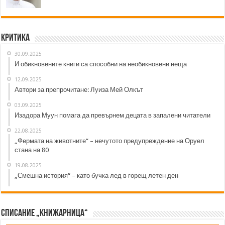
Критика
30.09.2025
И обикновените книги са способни на необикновени неща
12.09.2025
Автори за препрочитане: Луиза Мей Олкът
03.09.2025
Изадора Муун помага да превърнем децата в запалени читатели
22.08.2025
„Фермата на животните“ – нечутото предупреждение на Оруел
стана на 80
19.08.2025
„Смешна история“ – като бучка лед в горещ летен ден
Списание „Книжарница“