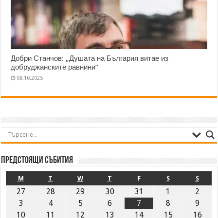
Добри Станчов: „Душата на България витае из
добруджанските равнини“
08.10.2025
Предстоящи събития
M
T
W
T
F
S
S
27
28
29
30
31
1
2
3
4
5
6
7
8
9
10
11
12
13
14
15
16