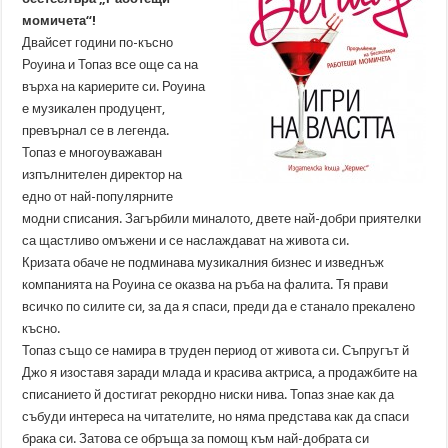
момичета“!
Двайсет години по-късно
Роуина и Топаз все още са на
върха на кариерите си. Роуина
е музикален продуцент,
превърнал се в легенда.
Топаз е многоуважаван
изпълнителен директор на
едно от най-популярните
модни списания. Загърбили миналото, двете най-добри приятелки
са щастливо омъжени и се наслаждават на живота си.
Кризата обаче не подминава музикалния бизнес и изведнъж
компанията на Роуина се оказва на ръба на фалита. Тя прави
всичко по силите си, за да я спаси, преди да е станало прекалено
късно.
Топаз също се намира в труден период от живота си. Съпругът й
Джо я изоставя заради млада и красива актриса, а продажбите на
списанието й достигат рекордно ниски нива. Топаз знае как да
събуди интереса на читателите, но няма представа как да спаси
брака си. Затова се обръща за помощ към най-добрата си