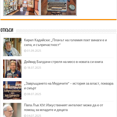
Откъси
Кирил Кадийски: „Плачът на големия поет винаги е и
сила, и съпричастност“
01.09.2025
Дейвид Балдачи стреля на месо в новата си книга
18.07.2025
„Завръщането на Медичите“ – история за власт, поквара
и смърт
08.07.2025
Папа Лъв XIV: Изкуственият интелект може да е от
помощ за младите и децата
04.07.2025