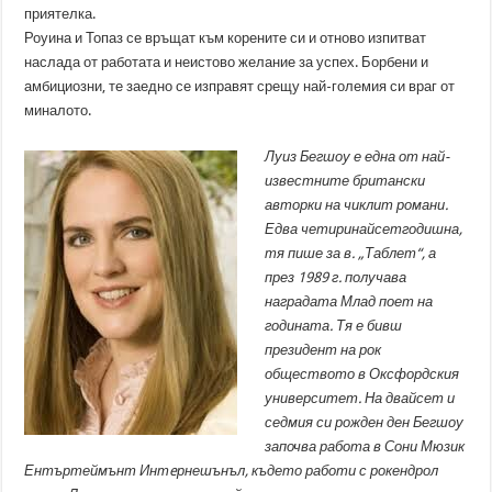
приятелка.
Роуина и Топаз се връщат към корените си и отново изпитват
наслада от работата и неистово желание за успех. Борбени и
амбициозни, те заедно се изправят срещу най-големия си враг от
миналото.
Луиз Бегшоу е една от най-
известните британски
авторки на чиклит романи.
Едва четиринайсетгодишна,
тя пише за в. „Таблет“, а
през 1989 г. получава
наградата Млад поет на
годината. Тя е бивш
президент на рок
обществото в Оксфордския
университет. На двайсет и
седмия си рожден ден Бегшоу
започва работа в Сони Мюзик
Ентъртеймънт Интeрнешънъл, където работи с рокендрол