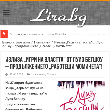
Кирил Кадийски: „Плачът на големия поет винаги е и сила, и съпричаст
Начало
/
България
/
Нови книги
/
Излиза „Игри на властта” от Луиз
Бегшоу – продължението „Работещи момичета“!
Излиза „Игри на властта” от Луиз Бегшоу
– продължението „Работещи момичета“!
22.04.2016
Нови книги
,
Откъси
На 27 април Издателска
къща „Хермес” пуска на
пазара „Игри на властта” от
Луиз Бегшоу –
продължението на
бестселъра „Работещи