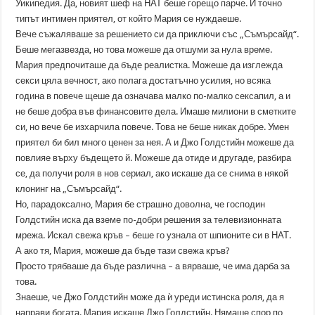
Уикипедия. Да, новият шеф на НАТ беше горещо парче. И точно
типът интимен приятел, от който Мария се нуждаеше.
Вече съжаляваше за решението си да приключи със „Съмърсайд“.
Беше мегазвезда, но това можеше да отшуми за нула време.
Мария предпочиташе да бъде реалистка. Можеше да изглежда
секси цяла вечност, ако полага достатъчно усилия, но всяка
година в повече щеше да означава малко по-малко сексапил, а и
не беше добра във финансовите дела. Имаше милиони в сметките
си, но вече бе изхарчила повече. Това не беше никак добре. Умен
приятел би бил много ценен за нея. А и Джо Голдстийн можеше да
повлияе върху бъдещето й. Можеше да отиде и другаде, разбира
се, да получи роля в нов сериал, ако искаше да се снима в някой
клонинг на „Съмърсайд“.
Но, парадоксално, Мария бе страшно доволна, че господин
Голдстийн иска да вземе по-добри решения за телевизионната
мрежа. Искал свежа кръв – беше го узнала от шпионите си в НАТ.
А ако тя, Мария, можеше да бъде тази свежа кръв?
Просто трябваше да бъде различна – а вярваше, че има дарба за
това.
Знаеше, че Джо Голдстийн може да ѝ уреди истинска роля, да я
направи богата. Мария искаше Джо Голдстийн. Нямаше спор по