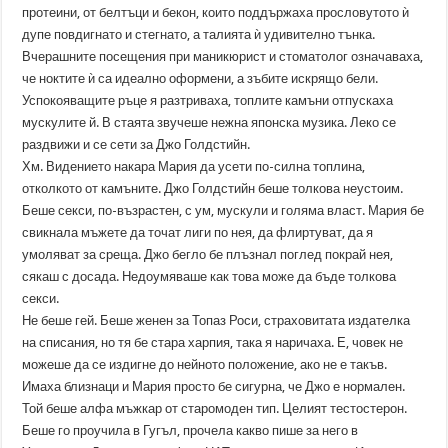
протеини, от белтъци и бекон, които поддържаха прословутото ѝ
дупе повдигнато и стегнато, а талията ѝ удивително тънка.
Вчерашните посещения при маникюрист и стоматолог означаваха,
че ноктите ѝ са идеално оформени, а зъбите искрящо бели.
Успокояващите ръце я разтриваха, топлите камъни отпускаха
мускулите й. В стаята звучеше нежна японска музика. Леко се
раздвижи и се сети за Джо Голдстийн.
Хм. Видението накара Мария да усети по-силна топлина,
отколкото от камъните. Джо Голдстийн беше толкова неустоим.
Беше секси, по-възрастен, с ум, мускули и голяма власт. Мария бе
свикнала мъжете да точат лиги по нея, да флиртуват, да я
умоляват за среща. Джо бегло бе плъзнал поглед покрай нея,
сякаш с досада. Недоумяваше как това може да бъде толкова
секси.
Не беше гей. Беше женен за Топаз Роси, страховитата издателка
на списания, но тя бе стара харпия, така я наричаха. Е, човек не
можеше да се издигне до нейното положение, ако не е такъв.
Имаха близнаци и Мария просто бе сигурна, че Джо е нормален.
Той беше алфа мъжкар от старомоден тип. Целият тестостерон.
Беше го проучила в Гугъл, прочела какво пише за него в