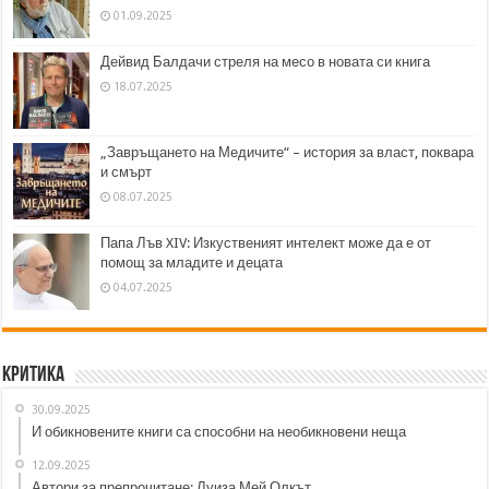
01.09.2025
Дейвид Балдачи стреля на месо в новата си книга
18.07.2025
„Завръщането на Медичите“ – история за власт, поквара
и смърт
08.07.2025
Папа Лъв XIV: Изкуственият интелект може да е от
помощ за младите и децата
04.07.2025
Критика
30.09.2025
И обикновените книги са способни на необикновени неща
12.09.2025
Автори за препрочитане: Луиза Мей Олкът