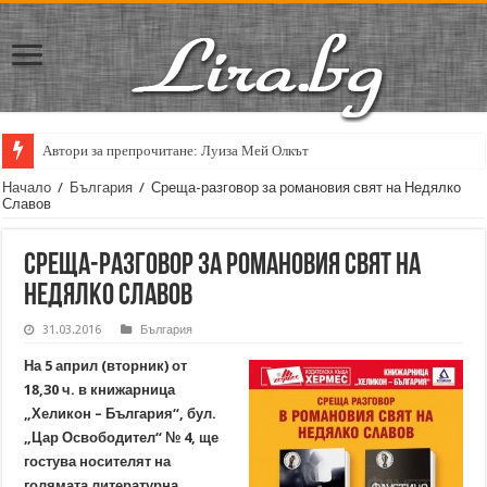
Автори за препрочитане: Луиза Мей Олкът
Кирил Кадийски: „Плачът на големия поет винаги е и сила, и съпричаст
Начало
/
България
/
Среща-разговор за романовия свят на Недялко
Славов
Среща-разговор за романовия свят на
Недялко Славов
31.03.2016
България
На 5 април (вторник) от
18,30 ч. в книжарница
„Хеликон – България“, бул.
„Цар Освободител“ № 4, ще
гостува носителят на
голямата литературна