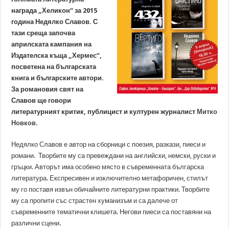
награда „Хеликон“ за 2015
година Недялко Славов. С
тази среща започва
априлската кампания на
Издателска къща „Хермес“,
посветена на българската
книга и българските автори.
За романовия свят на
Славов ще говори
литературният критик, публицист и културен журналист
Митко
Новков
.
Недялко Славов е автор на сборници с поезия, разкази, пиеси и
романи. Творбите му са превеждани на английски, немски, руски и
гръцки. Авторът има особено място в съвременната българска
литература. Експресивен и изключително метафоричен, стилът
му го поставя извън обичайните литературни практики. Творбите
му са пропити със страстен хуманизъм и са далече от
съвременните тематични клишета. Негови пиеси са поставяни на
различни сцени.