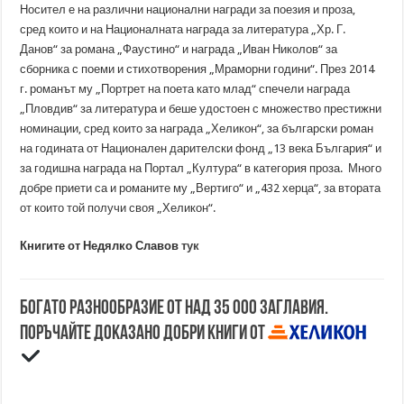
Носител е на различни национални награди за поезия и проза,
сред които и на Националната награда за литература „Хр. Г.
Данов“ за романа „Фаустино“ и награда „Иван Николов“ за
сборника с поеми и стихотворения „Мраморни години“. През 2014
г. романът му „Портрет на поета като млад“ спечели награда
„Пловдив“ за литература и беше удостоен с множество престижни
номинации, сред които за награда „Хеликон“, за български роман
на годината от Национален дарителски фонд „13 века България“ и
за годишна награда на Портал „Култура“ в категория проза. Много
добре приети са и романите му „Вертиго“ и „432 херца“, за втората
от които той получи своя „Хеликон“.
Книгите от Недялко Славов
тук
Богато разнообразие от над 35 000 заглавия.
Поръчайте доказано добри книги от