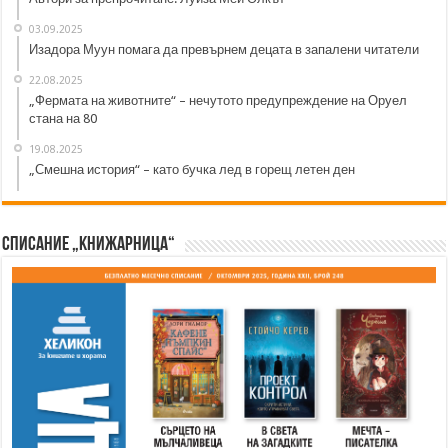
03.09.2025
Изадора Муун помага да превърнем децата в запалени читатели
22.08.2025
„Фермата на животните“ – нечутото предупреждение на Оруел
стана на 80
19.08.2025
„Смешна история“ – като бучка лед в горещ летен ден
Списание „Книжарница“