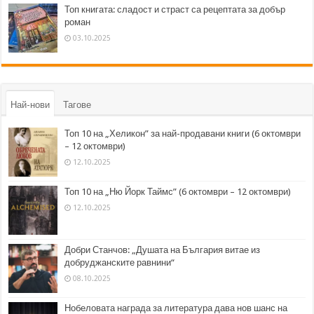
Топ книгата: сладост и страст са рецептата за добър
роман
03.10.2025
Най-нови
Тагове
Топ 10 на „Хеликон” за най-продавани книги (6 октомври
– 12 октомври)
12.10.2025
Топ 10 на „Ню Йорк Таймс” (6 октомври – 12 октомври)
12.10.2025
Добри Станчов: „Душата на България витае из
добруджанските равнини“
08.10.2025
Нобеловата награда за литература дава нов шанс на