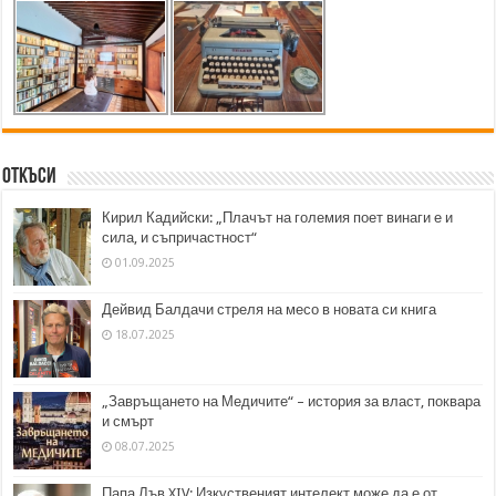
Откъси
Кирил Кадийски: „Плачът на големия поет винаги е и
сила, и съпричастност“
01.09.2025
Дейвид Балдачи стреля на месо в новата си книга
18.07.2025
„Завръщането на Медичите“ – история за власт, поквара
и смърт
08.07.2025
Папа Лъв XIV: Изкуственият интелект може да е от