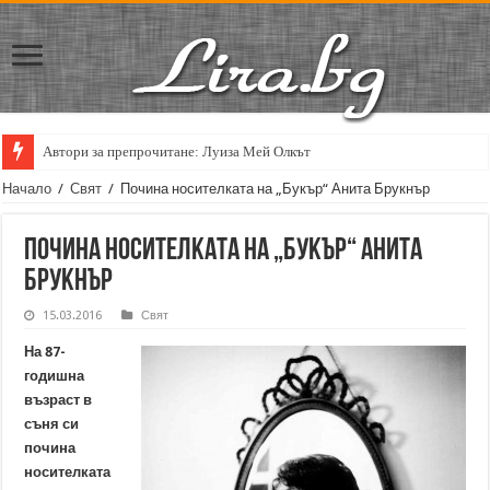
Автори за препрочитане: Луиза Мей Олкът
Кирил Кадийски: „Плачът на големия поет винаги е и сила, и съпричаст
Начало
/
Свят
/
Почина носителката на „Букър“ Анита Брукнър
Почина носителката на „Букър“ Анита
Брукнър
15.03.2016
Свят
На 87-
годишна
възраст в
съня си
почина
носителката