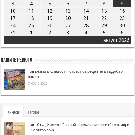
3
4
5
6
7
8
9
10
11
12
13
14
15
16
17
18
19
20
21
22
23
24
25
26
27
28
29
30
31
1
2
3
4
5
6
август 2026
Нашите ревюта
Топ книгата: сладост и страст са рецептата за добър
роман
03.10.2025
Най-нови
Тагове
Топ 10 на „Хеликон” за най-продавани книги (6 октомври
– 12 октомври)