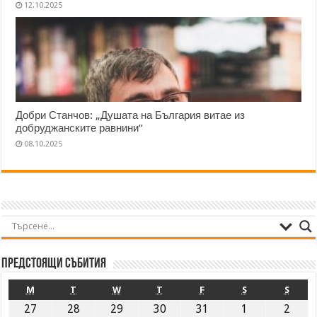
12.10.2025
Добри Станчов: „Душата на България витае из
добруджанските равнини“
08.10.2025
Предстоящи събития
M
T
W
T
F
S
S
27
28
29
30
31
1
2