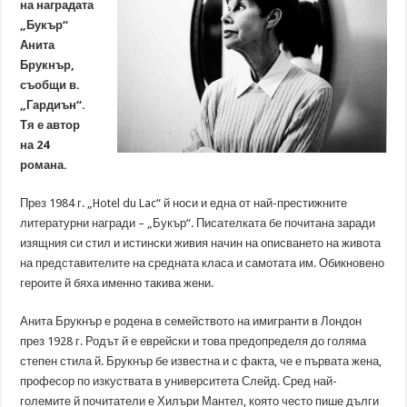
на наградата
„Букър“
Анита
Брукнър,
съобщи в.
„Гардиън“.
Тя е автор
на 24
романа.
През 1984 г. „Hotel du Lac“ й носи и една от най-престижните
литературни награди – „Букър“. Писателката бе почитана заради
изящния си стил и истински живия начин на описването на живота
на представителите на средната класа и самотата им. Обикновено
героите й бяха именно такива жени.
Анита Брукнър е родена в семейството на имигранти в Лондон
през 1928 г. Родът й е еврейски и това предопределя до голяма
степен стила й. Брукнър бе известна и с факта, че е първата жена,
професор по изкуствата в университета Слейд. Сред най-
големите й почитатели е Хилъри Мантел, която често пише дълги