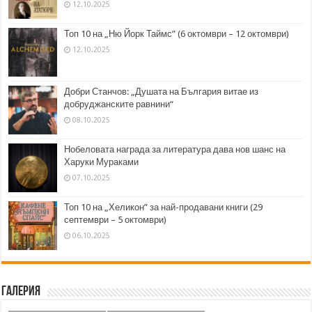
12.10.2025
Топ 10 на „Ню Йорк Таймс” (6 октомври – 12 октомври)
12.10.2025
Добри Станчов: „Душата на България витае из
добруджанските равнини“
08.10.2025
Нобеловата награда за литература дава нов шанс на
Харуки Мураками
07.10.2025
Топ 10 на „Хеликон” за най-продавани книги (29
септември – 5 октомври)
06.10.2025
Галерия