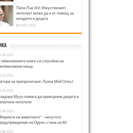
Папа Лъв XIV: Изкуственият
интелект може да е от помощ за
младите и децата
04.07.2025
ика
0.09.2025
 обикновените книги са способни на
еобикновени неща
2.09.2025
втори за препрочитане: Луиза Мей Олкът
3.09.2025
задора Муун помага да превърнем децата в
апалени читатели
2.08.2025
Фермата на животните“ – нечутото
редупреждение на Оруел стана на 80
9.08.2025