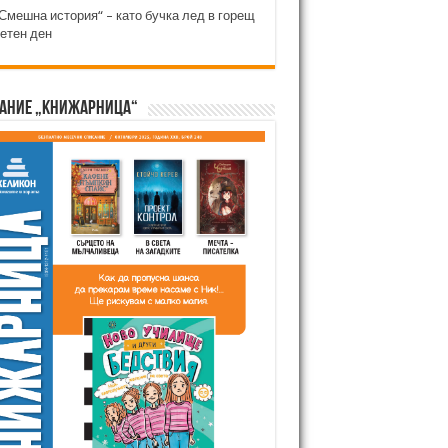
Смешна история“ – като бучка лед в горещ
етен ден
ание „Книжарница“