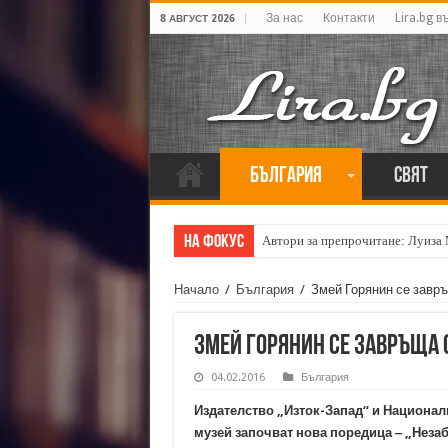
За нас
Контакти
Lira.bg в
8 АВГУСТ 2026
България
Свят
На фокус
Автори за препрочитане: Луиза
Начало
/
България
/
Змей Горянин се завръ
Змей Горянин се завръща 
04.02.2016
България
Издателство „Изток-Запад“ и Национал
музей започват нова поредица ‒ „Незаб