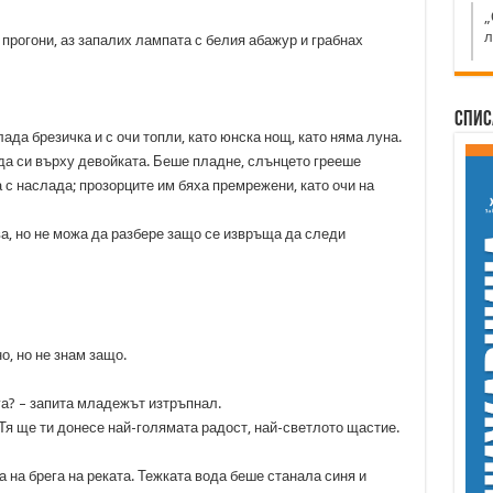
„
л
 прогони, аз запалих лампата с белия абажур и грабнах
Спис
ада брезичка и с очи топли, като юнска нощ, като няма луна.
а си върху девойката. Беше пладне, слънцето грееше
 с наслада; прозорците им бяха премрежени, като очи на
а, но не можа да разбере защо се извръща да следи
о, но не знам защо.
га? – запита младежът изтръпнал.
– Тя ще ти донесе най-голямата радост, най-светлото щастие.
 на брега на реката. Тежката вода беше станала синя и