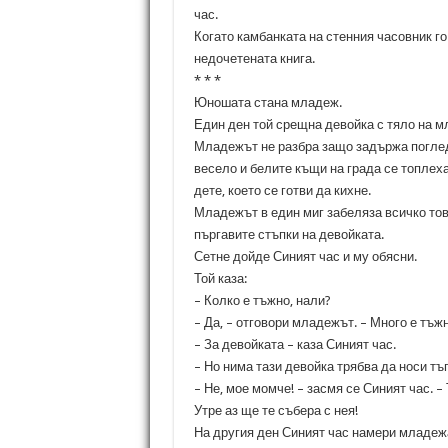
час.
Когато камбанката на стенния часовник го
недочетената книга.
* * *
Юношата стана младеж.
Един ден той срещна девойка с тяло на мл
Младежът не разбра защо задържа поглед
весело и белите къщи на града се топлеха
дете, което се готви да кихне.
Младежът в един миг забеляза всичко тов
пъргавите стъпки на девойката.
Сетне дойде Синият час и му обясни.
Той каза:
– Колко е тъжно, нали?
– Да, – отговори младежът. – Много е тъжн
– За девойката – каза Синият час.
– Но нима тази девойка трябва да носи тъ
– Не, мое момче! – засмя се Синият час. 
Утре аз ще те събера с нея!
На другия ден Синият час намери младежа