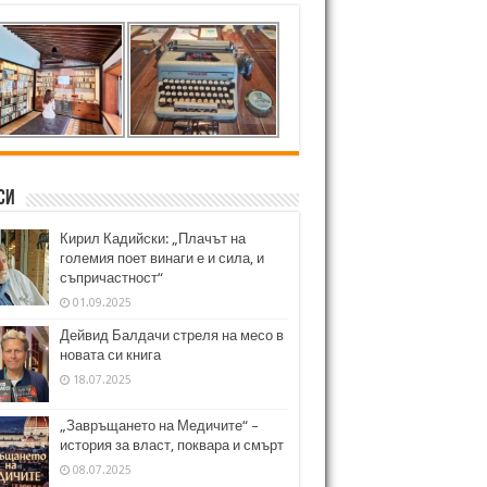
си
Кирил Кадийски: „Плачът на
големия поет винаги е и сила, и
съпричастност“
01.09.2025
Дейвид Балдачи стреля на месо в
новата си книга
18.07.2025
„Завръщането на Медичите“ –
история за власт, поквара и смърт
08.07.2025