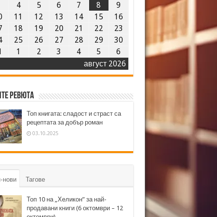
3
4
5
6
7
8
9
0
11
12
13
14
15
16
7
18
19
20
21
22
23
4
25
26
27
28
29
30
1
1
2
3
4
5
6
август 2026
те ревюта
Топ книгата: сладост и страст са
рецептата за добър роман
03.10.2025
-нови
Тагове
Топ 10 на „Хеликон” за най-
продавани книги (6 октомври – 12
октомври)