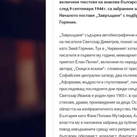
включени текстове на знакови българс
след 9 септември 1944 г. са забранени 
Началото поставя „Завръщане“ с подбр
Горянин.
„Завръщане“ съдържа автобиографични и
на писателя Светозар Димитров, познат н
като Змей Горянин. Тук е „Червеният хотел
писателя и първите му години, мемоарнит
приятел Елин Пелин“, включени по неред
автора, „Скици и ескизи“– спомени от пре
Софийския централен затвор, два пътепи
„Афоризми, мъдрости и глупотевини“, лич
проследяващ последните дни преди смъртт
Светозар Иванов е роден през 1905 г. в гр
стихове, драми, произведения за деца. Ос
областта на изобразителното изкуство. Не
България като Фани Попова-Мутафова, Ал
властта му е наложена забрана да публик
повод извършените срещу него репресии: „
българин, обединист, идеалист, фантаст