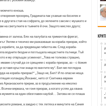
мпата с розовия абажур.
и момчето юноша.
о отворения прозорец. Градината пак ухаеше на босилек и
е в другата стая на софрата, до зелените саксии с мушкато и
вам на светулките в тъмните й очи. Защото мислех друго;
.
Крит
вена от залеза. Бях на палубата на тримачтов фрегат,
гът Уилям и тихичко ми разказваше за кораба-призрак, който
3
д корабите, за да предвещае гибелта им. След кораба-
И
ряла водните бездни и поглъщала нещастните пътници. Тъй
н
мото и му отвръщах усмихнат: „Това не толкова страшно,
1
 имаме случай да се срещнем с кораба-призрак, аз – с божия
А
е оставя кръстни знаци по мачтите му”. Бил ме погледна
0
рда на кораба-призрак?” „Защо не, Бил? И по-опасни неща
И
Летящия холандец Йоханес, нито от Скитника евреин
з
 из Арканзаските прерии, аз в продължение на няколко
Всички вярваха, че гоня призрак, а когато успях да хвана
2
„
ана мумията на един обезглавен каубой… Затова не се плаша
п
еските романи, а заедно с тях летяха и минутите на Синия
1