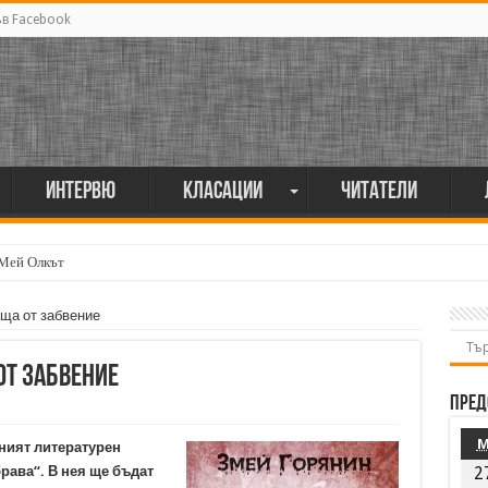
ъв Facebook
Интервю
Класации
Читатели
 Мей Олкът
ща от забвение
от забвение
Пред
ният литературен
рава“. В нея ще бъдат
2