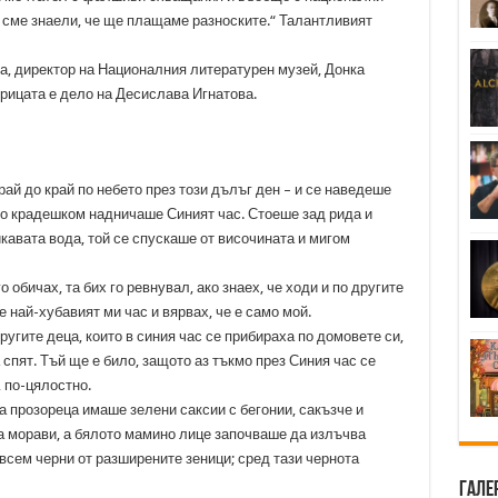
е сме знаели, че ще плащаме разноските.“ Талантливият
а, директор на Националния литературен музей, Донка
ицата е дело на Десислава Игнатова.
рай до край по небето през този дълъг ден – и се наведеше
то крадешком надничаше Синият час. Стоеше зад рида и
авата вода, той се спускаше от височината и мигом
о обичах, та бих го ревнувал, ако знаех, че ходи и по другите
 най-хубавият ми час и вярвах, че е само мой.
ругите деца, които в синия час се прибираха по домовете си,
 спят. Тъй ще е било, защото аз тъкмо през Синия час се
 по-цялостно.
 прозореца имаше зелени саксии с бегонии, сакъзче и
а морави, а бялото мамино лице започваше да излъчва
всем черни от разширените зеници; сред тази чернота
Гале