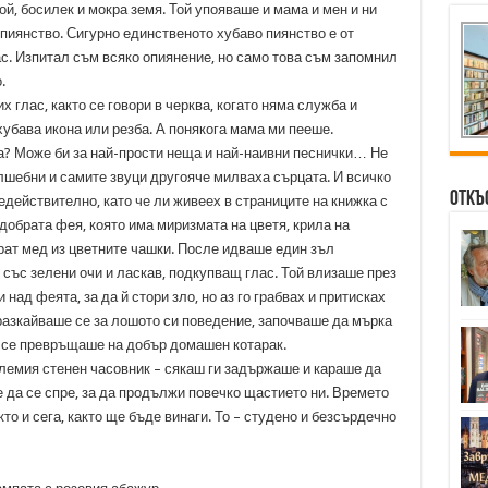
й, босилек и мокра земя. Той упояваше и мама и мен и ни
пиянство. Сигурно единственото хубаво пиянство е от
ас. Изпитал съм всяко опиянение, но само това съм запомнил
.
их глас, както се говори в черква, когато няма служба и
хубава икона или резба. А понякога мама ми пееше.
а? Може би за най-прости неща и най-наивни песнички… Не
лшебни и самите звуци другояче милваха сърцата. И всичко
Откъ
действително, като че ли живеех в страниците на книжка с
 добрата фея, която има миризмата на цветя, крила на
рат мед из цветните чашки. После идваше един зъл
 със зелени очи и ласкав, подкупващ глас. Той влизаше през
над феята, за да й стори зло, но аз го грабвах и притисках
 разкайваше се за лошото си поведение, започваше да мърка
и се превръщаше на добър домашен котарак.
лемия стенен часовник – сякаш ги задържаше и караше да
е да се спре, за да продължи повечко щастието ни. Времето
то и сега, както ще бъде винаги. То – студено и безсърдечно