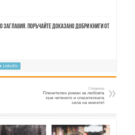
00 заглавия. Поръчайте доказано добри книги от
LinkedIn
Следваща
Пленителен роман за любовта
към четенето и спасителната
сила на книгите!