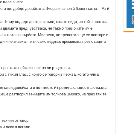
 влее в него.
 сега ще дойде девойката. Вчера и на нея й беше тъжно… Аз й
. Тя му подаде двете си ръце, когато видя, че той Ј протяга
 и двамата предчувстваха, че тъкмо през очите им е
в сянката на върбата. Мислеха, че тревогата ще се повтори и
ди и не знаеха, че тя само веднъж преминава през сърцето
 простата пейка и не изтегли ръцете си.
й с тихия глас, с който се говори в черква, когато няма
омълви девойката и по тялото й премина сладостна отмала.
 беше разтворил зениците им толкова широко, че през тях те
х техния отговор.
 и леко я погали.