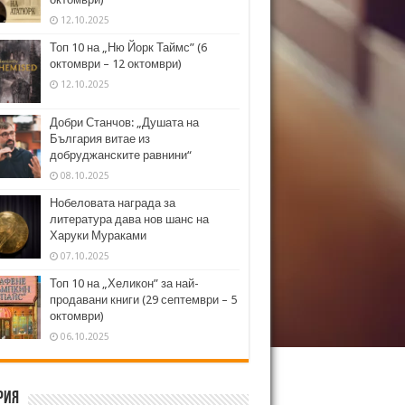
12.10.2025
Топ 10 на „Ню Йорк Таймс” (6
октомври – 12 октомври)
12.10.2025
Добри Станчов: „Душата на
България витае из
добруджанските равнини“
08.10.2025
Нобеловата награда за
литература дава нов шанс на
Харуки Мураками
07.10.2025
Топ 10 на „Хеликон” за най-
продавани книги (29 септември – 5
октомври)
06.10.2025
рия