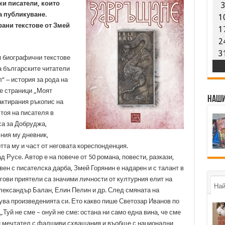
ки писатели, които
за публикуване.
1
ани текстове от Змей
1
2
3
 биографични текстове
а българските читатели
“ ‒ история за рода на
е страници „Моят
Наши
актирания ръкопис на
стоя на писателя в
са за Добруджа,
ния му дневник,
а му и част от неговата кореспонденция.
ад Русе. Автор е на повече от 50 романа, повести, разкази,
вен с писателска дарба, Змей Горянин е надарен и с талант в
гови приятели са значими личности от културния елит на
Най
ександър Балан, Елин Пелин и др. След смяната на
ува произведенията си. Ето какво пише Светозар Иванов по
Туй не сме – онуй не сме: остана ни само една вина, че сме
 и мечтател с фалшиви схващания и въобще с национални