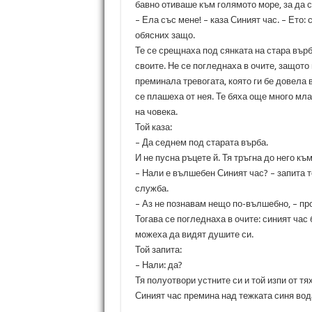
бавно отиваше към голямото море, за да се
– Ела със мене! – каза Синият час. – Ето:
обясних защо.
Те се срещнаха под сянката на стара върба
своите. Не се погледнаха в очите, защото
преминала тревогата, която ги бе довела 
се плашеха от нея. Те бяха още много мла
на човека.
Той каза:
– Да седнем под старата върба.
И не пусна ръцете й. Тя тръгна до него към
– Нали е вълшебен Синият час? – запита то
служба.
– Аз не познавам нещо по-вълшебно, – пр
Тогава се погледнаха в очите: синият час
можеха да видят душите си.
Той запита:
– Нали: да?
Тя полуотвори устните си и той изпи от тя
Синият час премина над тежката синя вода