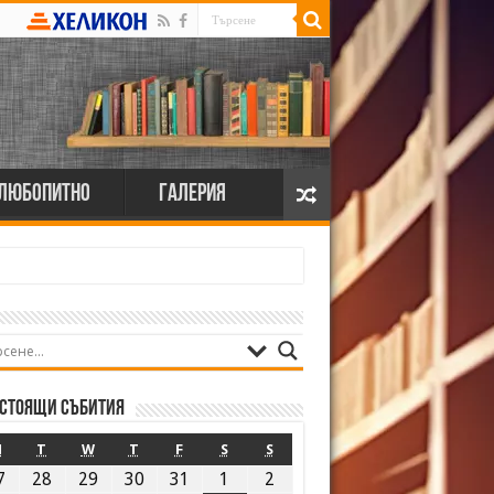
Любопитно
Галерия
стоящи събития
M
T
W
T
F
S
S
7
28
29
30
31
1
2