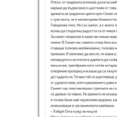
Отвън, от градината влизаше дъха на шибо
караше да бъдем много щастливи от това 
аромата на градински цветя през Синия ч
с чувството, че е неповторимо блаженство
Говорехме тихо. Не със шепот, а с много т
искаш да споделиш радостта си от някоя 
За какво говорехме и какво ми пееше мам
помня. В Синия час самите слова бяха въ
ставаше толкова необикновено, толкова не
приказки. И започвах да мисля, че мама е
пеперудите и на пчелите дарбата да съби
магьосник, преобразен като голям котарак
отворения прозорец и искаше да се хвърли 
до гърдите си. Тогава той се укротяваше,
от удоволствие, което разкаянието дава 
Синият час леко милваше стрелките на го
се движат по-бавно. Но времето не искаш
и тогава беше най-неумолимо редовно, как
иззвъняваше в часовниковата камбанка:
– Хайде! Сега е ред на нощта!