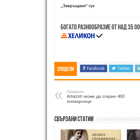
„Завръщане“
тук
Богато разнообразие от над 35 0
Facebook
Twitter
Сподели
Предишна
Amazon може да открие 400
книжарници
Свързани статии