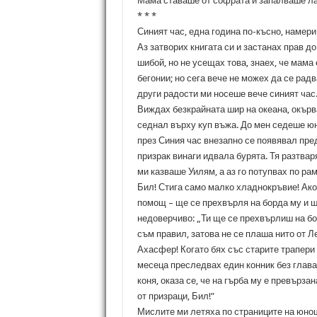
Мама ставаше от софрата и запалваше ла
* * *
Синият час, една година по-късно, намер
Аз затворих книгата си и застанах прав д
шибой, но не усещах това, знаех, че мама 
бегонии; но сега вече не можех да се рад
други радости ми носеше вече синият час
Виждах безкрайната шир на океана, окърва
седнал върху куп въжа. До мен седеше юн
през Синия час внезапно се появявал пре
призрак винаги идвала бурята. Тя разтва
ми казваше Уилям, а аз го потупвах по ра
Бил! Стига само малко хладнокръвие! Ако
помощ – ще се прехвърля на борда му и щ
недоверчиво: „Ти ще се прехвърлиш на бо
съм правил, затова не се плаша нито от 
Ахасфер! Когато бях със старите трапери
месеца преследвах един конник без глава. 
коня, оказа се, че на гърба му е превърз
от призраци, Бил!”
Мислите ми летяха по страниците на юнош