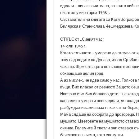
идеали – вина значителна, за която ний н
писател умира през 1958 г.
Съставители на книгата са Катя Зографов
Билярска и Станислава Чешмеджиева. Кор
ОТКЪС от „Синият час“
14 юли 1945 г.
Когато слънцето – уморено да пътува от к
току над водите на Дунава, иззад Сръбче
чакаше. Щом слънцето потънеше в зеленик
обхващаше целия град.
А аз мислех, че идва само у нас. Толкова г
къщи. Бих плакал от ревност! Защото беше
Навярно съм бил болнаво дете – не като д
капнали от умора и невечеряли, лягаха да
разбуждах и заживявах някак си по-бързо,
Мама сядаше на софрата до прозореца. На
мушкато. Цветовете на мушкатото ставах
сияние. Големите й светли очи ставаха съ
бляскаха огънчета, като светулки.