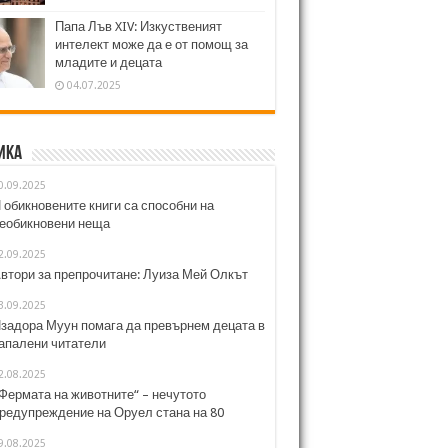
Папа Лъв XIV: Изкуственият
интелект може да е от помощ за
младите и децата
04.07.2025
ика
0.09.2025
 обикновените книги са способни на
еобикновени неща
2.09.2025
втори за препрочитане: Луиза Мей Олкът
3.09.2025
задора Муун помага да превърнем децата в
апалени читатели
2.08.2025
Фермата на животните“ – нечутото
редупреждение на Оруел стана на 80
9.08.2025