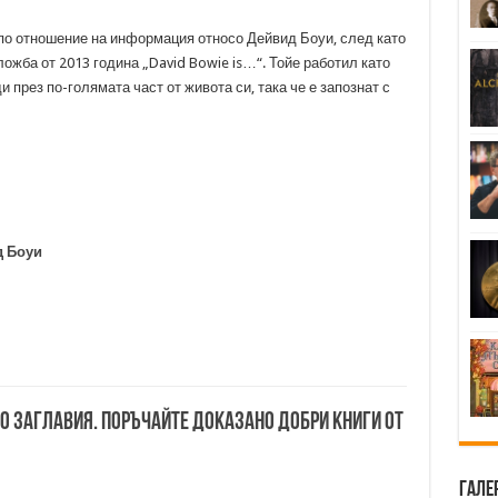
по отношение на информация относо Дейвид Боуи, след като
ожба от 2013 година „David Bowie is…“. Тойе работил като
през по-голямата част от живота си, така че е запознат с
д Боуи
00 заглавия. Поръчайте доказано добри книги от
Гале