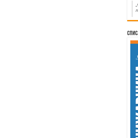
„
л
Спис