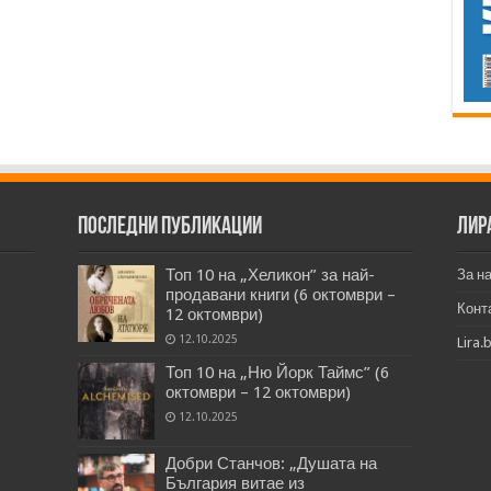
Последни публикации
Лир
Топ 10 на „Хеликон” за най-
За н
продавани книги (6 октомври –
Конт
12 октомври)
12.10.2025
Lira.
Топ 10 на „Ню Йорк Таймс” (6
октомври – 12 октомври)
12.10.2025
Добри Станчов: „Душата на
България витае из