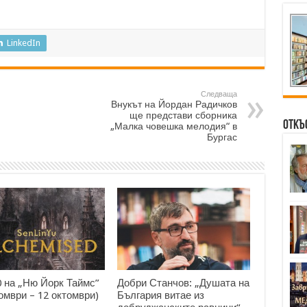
LinkedIn
Следваща
Внукът на Йордан Радичков
ще представи сборника
Откъ
„Малка човешка мелодия“ в
Бургас
0 на „Ню Йорк Таймс”
Добри Станчов: „Душата на
томври – 12 октомври)
България витае из