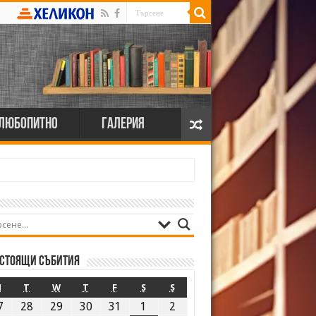
Любопитно
Галерия
стоящи събития
M
T
W
T
F
S
S
7
28
29
30
31
1
2