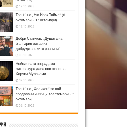
12.10.2025
Топ 10 на „Ню Йорк Таймс” (6
октомври – 12 октомври)
12.10.2025
Добри Станчов: „Душата на
България витае из
добруджанските равнини“
08.10.2025
Нобеловата награда за
литература дава нов шанс на
Харуки Мураками
07.10.2025
Топ 10 на „Хеликон” за най-
продавани книги (29 септември – 5
октомври)
06.10.2025
рия