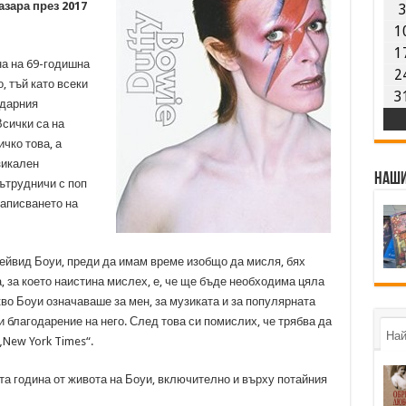
азара през 2017
1
1
на на 69-годишна
2
, тъй като всеки
3
ндарния
Всички са на
чко това, а
зикален
Наши
ътрудничи с поп
написването на
Дейвид Боуи, преди да имам време изобщо да мисля, бях
а, за което наистина мислех, е, че ще бъде необходима цяла
кво Боуи означаваше за мен, за музиката и за популярната
ни благодарение на него. След това си помислих, че трябва да
Най
„New York Times“.
а година от живота на Боуи, включително и върху потайния