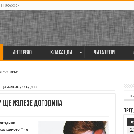
ъв Facebook
Интервю
Класации
Читатели
 Мей Олкът
 ще излезе догодина
и ще излезе догодина
Пред
огодина.
заглавието The
2