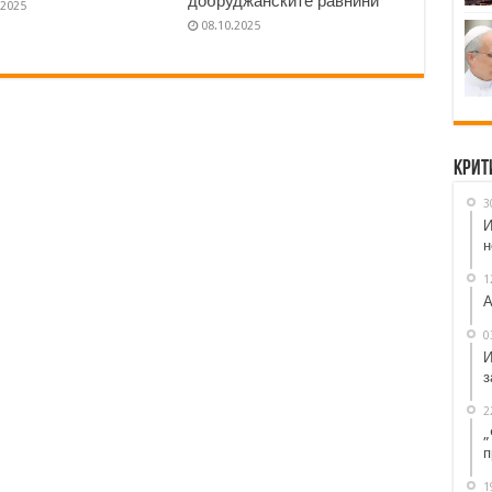
добруджанските равнини“
.2025
08.10.2025
Крит
3
И
н
1
А
0
И
з
2
„
п
1