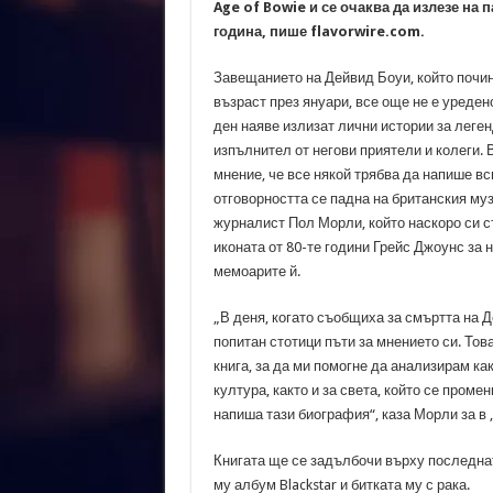
Age of Bowie и се очаква да излезе на п
година, пише flavorwire.com.
Завещанието на Дейвид Боуи, който почи
възраст през януари, все още не е уредено
ден наяве излизат лични истории за леге
изпълнител от негови приятели и колеги. 
мнение, че все някой трябва да напише вси
отговорността се падна на британския му
журналист Пол Морли, който наскоро си с
иконата от 80-те години Грейс Джоунс за 
мемоарите й.
„В деня, когато съобщиха за смъртта на 
попитан стотици пъти за мнението си. Тов
книга, за да ми помогне да анализирам ка
култура, както и за света, който се проме
напиша тази биография“, каза Морли за в 
Книгата ще се задълбочи върху последнат
му албум Blackstar и битката му с рака.