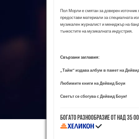
Пол Морли е смятан за доверен източник 
предостави материали за специалната изл
музикален журналист и мениджър на банди 
тънкостите на музикалната индустрия.
Свързани заглавия:
„Тайм“ издава албум в памет на Дейви
Любимите книги на Дейвид Боуи
Светът се сбогува с Дейвид Боуи!
Богато разнообразие от над 35 0