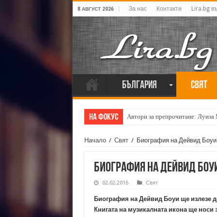
За нас
Контакти
Lira.bg в
8 АВГУСТ 2026
България
Свят
На фокус
Автори за препрочитане: Луиза
Начало
/
Свят
/
Биография на Дейвид Боуи
Биография на Дейвид Боу
02.02.2016
Свят
Биография на Дейвид Боуи ще излезе д
Книгата на музикалната икона ще носи 