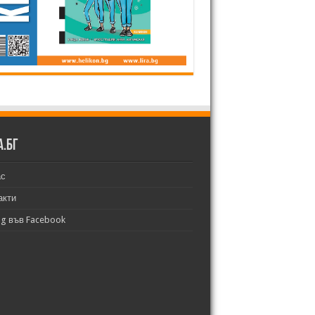
а.бг
ас
акти
bg във Facebook