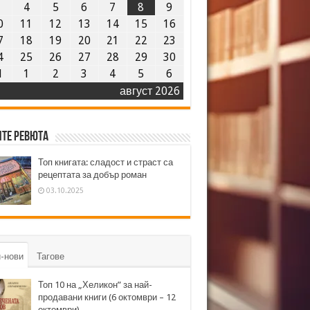
3
4
5
6
7
8
9
0
11
12
13
14
15
16
7
18
19
20
21
22
23
4
25
26
27
28
29
30
1
1
2
3
4
5
6
август 2026
те ревюта
Топ книгата: сладост и страст са
рецептата за добър роман
03.10.2025
-нови
Тагове
Топ 10 на „Хеликон” за най-
продавани книги (6 октомври – 12
октомври)