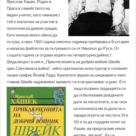
Ярослав Хашек. Роден в
Прага в семейството на
беден учител, като гимназист
той е изключен за участие в
политическа демонстрация.
Като юноша много обича да
пътува, а през 1903 година няколко седмици пребивава в България
и написва фейлетон за пътуването си от Никопол до Русе. От
същата година се отдава изцяло на литературна дейност.
Шедьовърът в нея е „Приключенията на добрия войник Швейк
през Световната война”, чийто оригинален илюстратор е големият
чешки график Йозеф Лада. Крилатите фрази на шишкавия и леко
гламав Швейк надживяват времето си и ни разсмиват и днес.
Ето
защо въпреки традицията си
да отбелязваме рождените
дати на писателите, а не тези
на кончината им (а дали не и
заради играта на числата 39 и
93) и за да отдадем почит на
Хашек, ви предлагаме някои
негови „бисери”. Да си