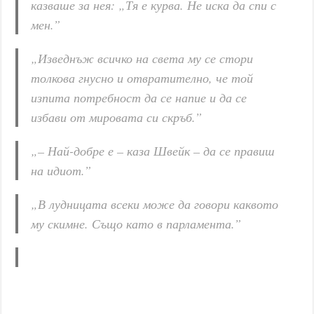
казваше за нея: „Тя е курва. Не иска да спи с
мен.”
„Изведнъж всичко на света му се стори
толкова гнусно и отвратително, че той
изпита потребност да се напие и да се
избави от мировата си скръб.”
„– Най-добре е – каза Швейк – да се правиш
на идиот.”
„В лудницата всеки може да говори каквото
му скимне. Също като в парламента.”