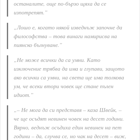
останалите, още по-бързо щяха да се
изпотрепят.”
„Лошо е, когато някой изведнъж започне да
философства – това винаги намирисва на
пиянско бълнуване.”
„Не може всички да са умни. Като
изключение трябва да има и глупави, защото
ако всички са умни, на света ще има толкова
ум, че всеки втори човек ще стане пълен
идиот.”
„– Не мога да си представя – каза Швейк, –
че ще осъдят невинен човек на десет години.
Вярно, веднъж осъдиха един невинен на пет
години – да, случва се, но чак на десет – виж,