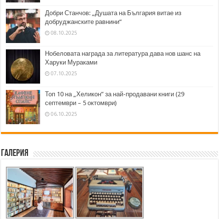
Добри Станчов: „Душата на България витае из
добруджанските равнини“
08.10.2025
Нобеловата награда за литература дава нов шанс на
Харуки Мураками
07.10.2025
Топ 10 на „Хеликон” за най-продавани книги (29
септември – 5 октомври)
06.10.2025
Галерия