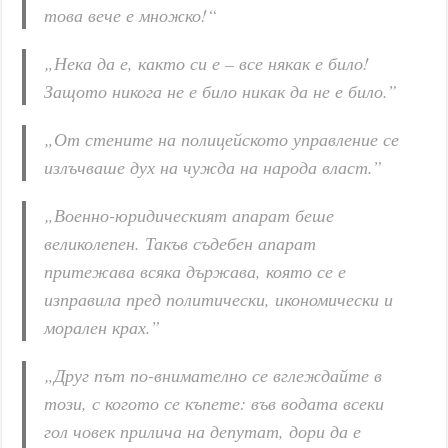
това вече е множко!“
„Нека да е, както си е – все някак е било!
Защото никога не е било никак да не е било.”
„От стените на полицейското управление се
излъчваше дух на чужда на народа власт.”
„Военно-юридическият апарат беше
великолепен. Такъв съдебен апарат
притежава всяка държава, която се е
изправила пред политически, икономически и
морален крах.”
„Друг път по-внимателно се вглеждайте в
този, с когото се къпете: във водата всеки
гол човек прилича на депутат, дори да е