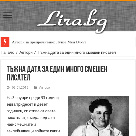
Автори за препрочитане: Луиза Мей Олкът
Кирил Кадийски: „Плачът на големия поет винаги е и сила, и съпричаст
Начало
/
Автори
/
Тъжна дата за един много смешен писател
Тъжна дата за един много смешен
писател
03.01.2016
Автори
На 3 януари преди 93 години,
едва тридесет и девет
годишен, си отива от света
писателят, създал една от
най-смешните и
заклеймяващи войната книги