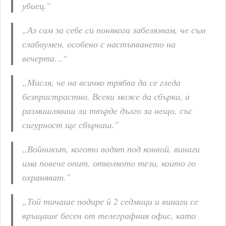
убиец.”
„Аз сам за себе си понякога забелязвам, че съм
слабоумен, особено с настъпването на
вечерта…“
„Мисля, че на всичко трябва да се гледа
безпристрастно. Всеки може да сбърка, а
размишляваш ли твърде дълго за нещо, със
сигурност ще сбъркаш.”
„Войникът, когото водят под конвой, винаги
има повече опит, отколкото тези, които го
охраняват.”
„Той тичаше подире й 2 седмици и винаги се
връщаше бесен от телеграфния офис, като