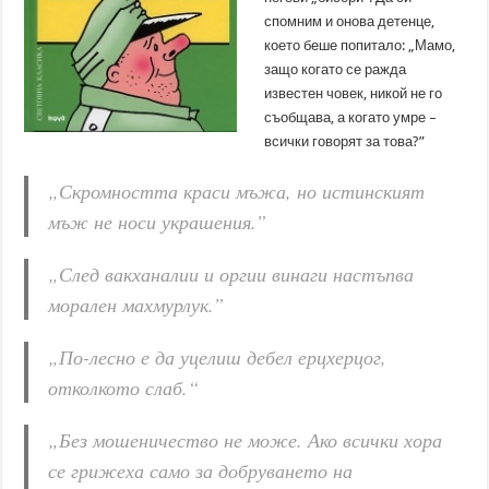
спомним и онова детенце,
което беше попитало: „Мамо,
защо когато се ражда
известен човек, никой не го
съобщава, а когато умре –
всички говорят за това?”
„Скромността краси мъжа, но истинският
мъж не носи украшения.”
„След вакханалии и оргии винаги настъпва
морален махмурлук.”
„По-лесно е да уцелиш дебел ерцхерцог,
отколкото слаб.“
„Без мошеничество не може. Ако всички хора
се грижеха само за добруването на