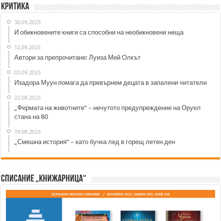
Критика
30.09.2025
И обикновените книги са способни на необикновени неща
12.09.2025
Автори за препрочитане: Луиза Мей Олкът
03.09.2025
Изадора Муун помага да превърнем децата в запалени читатели
22.08.2025
„Фермата на животните“ – нечутото предупреждение на Оруел
стана на 80
19.08.2025
„Смешна история“ – като бучка лед в горещ летен ден
Списание „Книжарница“