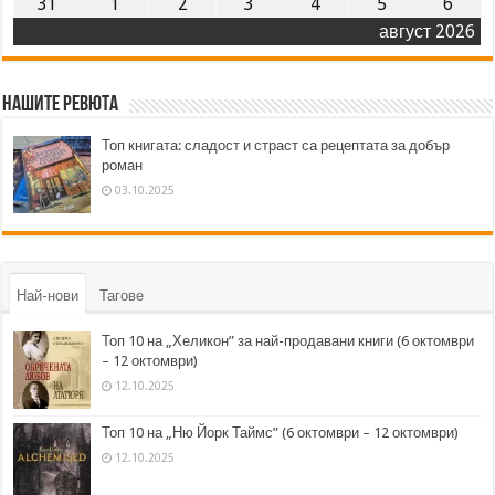
31
1
2
3
4
5
6
август 2026
Нашите ревюта
Топ книгата: сладост и страст са рецептата за добър
роман
03.10.2025
Най-нови
Тагове
Топ 10 на „Хеликон” за най-продавани книги (6 октомври
– 12 октомври)
12.10.2025
Топ 10 на „Ню Йорк Таймс” (6 октомври – 12 октомври)
12.10.2025