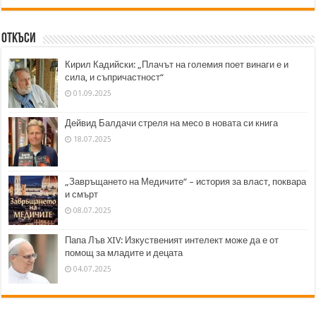
Откъси
Кирил Кадийски: „Плачът на големия поет винаги е и
сила, и съпричастност“
01.09.2025
Дейвид Балдачи стреля на месо в новата си книга
18.07.2025
„Завръщането на Медичите“ – история за власт, поквара
и смърт
08.07.2025
Папа Лъв XIV: Изкуственият интелект може да е от
помощ за младите и децата
04.07.2025