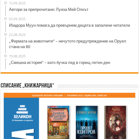
12.09.2025
Автори за препрочитане: Луиза Мей Олкът
03.09.2025
Изадора Муун помага да превърнем децата в запалени читатели
22.08.2025
„Фермата на животните“ – нечутото предупреждение на Оруел
стана на 80
19.08.2025
„Смешна история“ – като бучка лед в горещ летен ден
Списание „Книжарница“