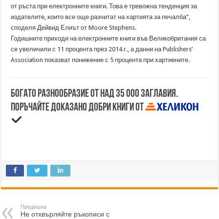
от ръста при електронните книги. Това е тревожна тенденция за
издателите, които все още разчитат на хартията за печалба“,
споделя Дейвид Елиът от Moore Stephens.
Годишните приходи на електронните книги във Великобритания са
се увеличили с 11 процента през 2014 г., а данни на Publishers’
Association показват понижение с 5 процента при хартиените.
Богато разнообразие от над 35 000 заглавия.
Поръчайте доказано добри книги от
Предишна
Не отхвърляйте ръкописи с