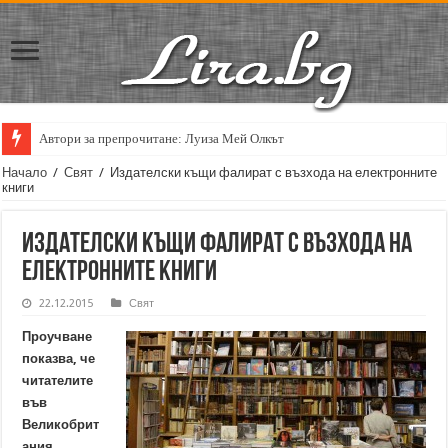
Автори за препрочитане: Луиза Мей Олкът
Начало
/
Свят
/
Издателски къщи фалират с възхода на електронните
книги
Издателски къщи фалират с възхода на
електронните книги
22.12.2015
Свят
Проучване
показва, че
читателите
във
Великобрит
ания