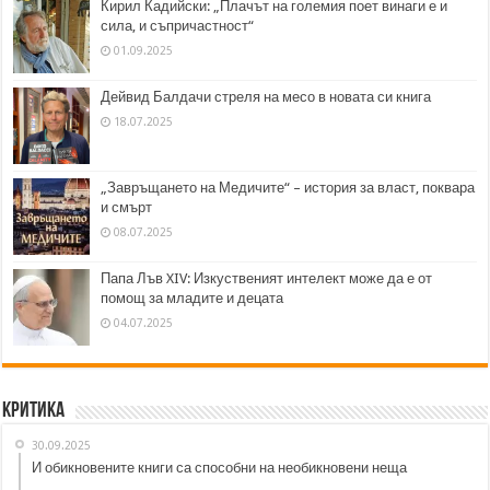
Кирил Кадийски: „Плачът на големия поет винаги е и
сила, и съпричастност“
01.09.2025
Дейвид Балдачи стреля на месо в новата си книга
18.07.2025
„Завръщането на Медичите“ – история за власт, поквара
и смърт
08.07.2025
Папа Лъв XIV: Изкуственият интелект може да е от
помощ за младите и децата
04.07.2025
Критика
30.09.2025
И обикновените книги са способни на необикновени неща