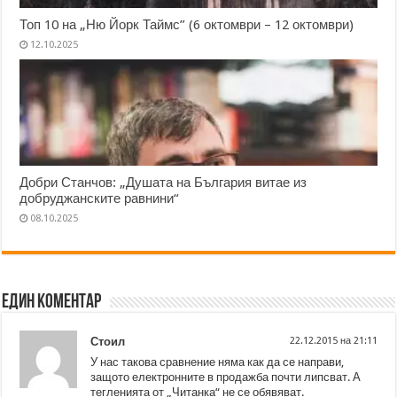
Топ 10 на „Ню Йорк Таймс” (6 октомври – 12 октомври)
12.10.2025
Добри Станчов: „Душата на България витае из
добруджанските равнини“
08.10.2025
Един коментар
Стоил
22.12.2015 на 21:11
У нас такова сравнение няма как да се направи,
защото електронните в продажба почти липсват. А
тегленията от „Читанка“ не се обявяват.