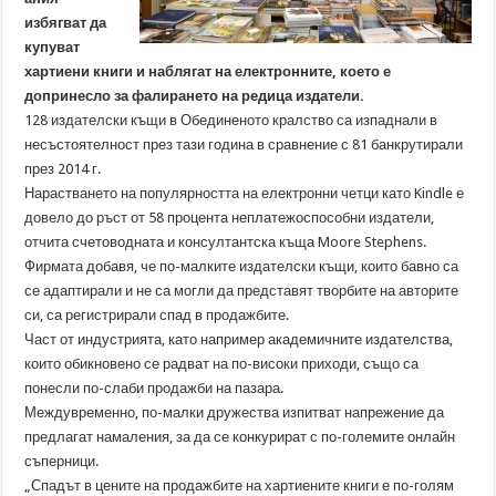
избягват да
купуват
хартиени книги и наблягат на електронните, което е
допринесло за фалирането на редица издатели.
128 издателски къщи в Обединеното кралство са изпаднали в
несъстоятелност през тази година в сравнение с 81 банкрутирали
през 2014 г.
Нарастването на популярността на електронни четци като Kindle е
довело до ръст от 58 процента неплатежоспособни издатели,
отчита счетоводната и консултантска къща Moore Stephens.
Фирмата добавя, че по-малките издателски къщи, които бавно са
се адаптирали и не са могли да представят творбите на авторите
си, са регистрирали спад в продажбите.
Част от индустрията, като например академичните издателства,
които обикновено се радват на по-високи приходи, също са
понесли по-слаби продажби на пазара.
Междувременно, по-малки дружества изпитват напрежение да
предлагат намаления, за да се конкурират с по-големите онлайн
съперници.
„Спадът в цените на продажбите на хартиените книги е по-голям