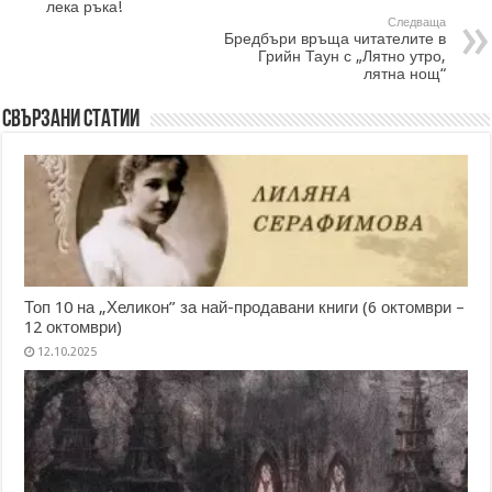
лека ръка!
Следваща
Бредбъри връща читателите в
Грийн Таун с „Лятно утро,
лятна нощ“
Свързани статии
Топ 10 на „Хеликон” за най-продавани книги (6 октомври –
12 октомври)
12.10.2025