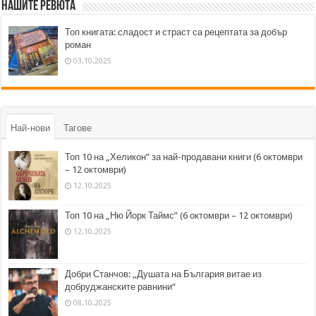
Нашите ревюта
Топ книгата: сладост и страст са рецептата за добър
роман
03.10.2025
Най-нови
Тагове
Топ 10 на „Хеликон” за най-продавани книги (6 октомври
– 12 октомври)
12.10.2025
Топ 10 на „Ню Йорк Таймс” (6 октомври – 12 октомври)
12.10.2025
Добри Станчов: „Душата на България витае из
добруджанските равнини“
08.10.2025