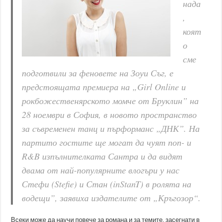
нада
,
коят
о
сме
подготвили за феновете на Зоуи Съг, е
предстоящата премиера на „Girl Online и
рокбожественярското момче от Бруклин” на
28 ноември в София, в новото пространство
за съвременен танц и пърформанс „ДНК”. На
партито гостите ще могат да чуят поп- и
R&B изпълнителката Сантра и да видят
двама от най-популярните влогъри у нас
Стефи (Stefie) и Стан (inStanT) в ролята на
водещи”, заявиха издателите от „Кръгозор“.
Всеки може да научи повече за романа и за темите, засегнати в