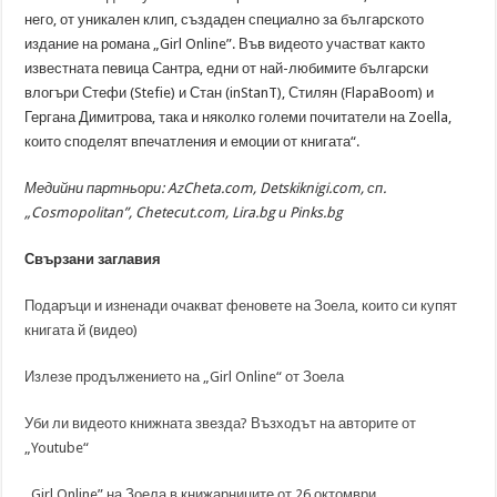
него, от уникален клип, създаден специално за българското
издание на романа „Girl Online”. Във видеото участват както
известната певица Сантра, едни от най-любимите български
влогъри Стефи (Stefie) и Стан (inStanT), Стилян (FlapaBoom) и
Гергана Димитрова, така и няколко големи почитатели на Zoella,
които споделят впечатления и емоции от книгата“.
Медийни партньори: AzCheta.com, Detskiknigi.com, сп.
„Cosmopolitan”, Chetecut.com, Lira.bg и Pinks.bg
Свързани заглавия
Подаръци и изненади очакват феновете на Зоела, които си купят
книгата й (видео)
Излезе продължението на „Girl Online“ от Зоела
Уби ли видеото книжната звезда? Възходът на авторите от
„Youtube“
„Girl Online” на Зоела в книжарниците от 26 октомври