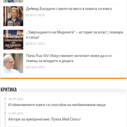
Дейвид Балдачи стреля на месо в новата си книга
18.07.2025
„Завръщането на Медичите“ – история за власт, поквара
и смърт
08.07.2025
Папа Лъв XIV: Изкуственият интелект може да е от
помощ за младите и децата
04.07.2025
Критика
30.09.2025
И обикновените книги са способни на необикновени неща
12.09.2025
Автори за препрочитане: Луиза Мей Олкът