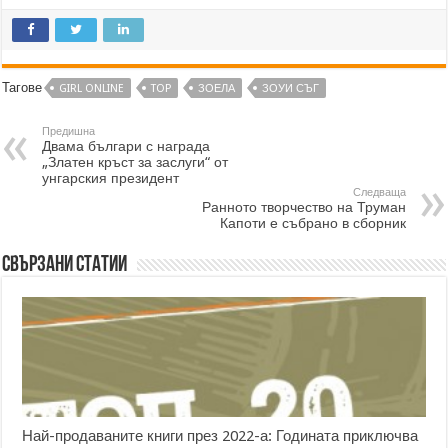
Тагове
GIRL ONLINE
TOP
ЗОЕЛА
ЗОУИ СЪГ
Предишна
Двама българи с награда
„Златен кръст за заслуги“ от
унгарския президент
Следваща
Ранното творчество на Труман
Капоти е събрано в сборник
Свързани статии
Най-продаваните книги през 2022-а: Годината приключва