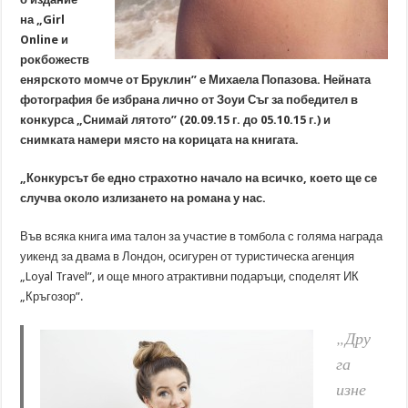
на „Girl
Online и
рокбожеств
енярското момче от Бруклин” е Михаела Попазова. Нейната
фотография бе избрана лично от Зоуи Съг за победител в
конкурса „Снимай лятото” (20.09.15 г. до 05.10.15 г.) и
снимката намери място на корицата на книгата.
„Конкурсът бе едно страхотно начало на всичко, което ще се
случва около излизането на романа у нас.
Във всяка книга има талон за участие в томбола с голяма награда
уикенд за двама в Лондон, осигурен от туристическа агенция
„Loyal Travel”, и още много атрактивни подаръци, споделят ИК
„Кръгозор”.
„Дру
га
изне