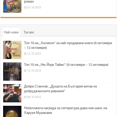
роман
03.10.2025
Най-нови
Тагове
Топ 10 на „Хеликон” за най-продавани книги (6 октомври
– 12 октомври)
12.10.2025
Топ 10 на „Ню Йорк Таймс” (6 октомври – 12 октомври)
12.10.2025
Добри Станчов: „Душата на България витае из
добруджанските равнини“
08.10.2025
Нобеловата награда за литература дава нов шанс на
Харуки Мураками