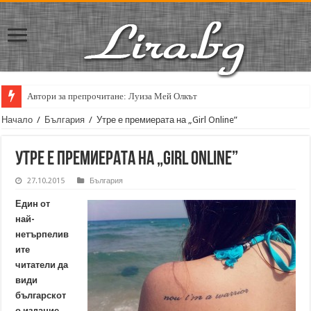
Автори за препрочитане: Луиза Мей Олкът
Кирил Кадийски: „Плачът на големия поет винаги е и сила, и съпричаст
Начало
/
България
/
Утре е премиерата на „Girl Online”
Утре е премиерата на „Girl Online”
27.10.2015
България
Един от
най-
нетърпелив
ите
читатели да
види
българскот
о издание