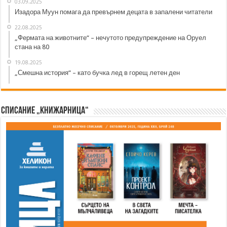
03.09.2025
Изадора Муун помага да превърнем децата в запалени читатели
22.08.2025
„Фермата на животните“ – нечутото предупреждение на Оруел
стана на 80
19.08.2025
„Смешна история“ – като бучка лед в горещ летен ден
Списание „Книжарница“