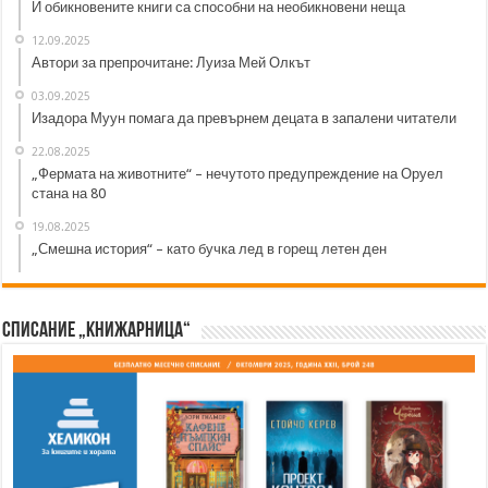
И обикновените книги са способни на необикновени неща
12.09.2025
Автори за препрочитане: Луиза Мей Олкът
03.09.2025
Изадора Муун помага да превърнем децата в запалени читатели
22.08.2025
„Фермата на животните“ – нечутото предупреждение на Оруел
стана на 80
19.08.2025
„Смешна история“ – като бучка лед в горещ летен ден
Списание „Книжарница“