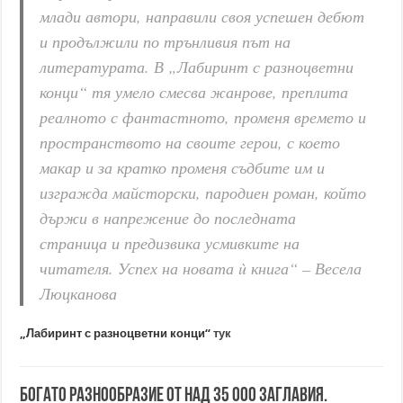
млади автори, направили своя успешен дебют
и продължили по трънливия път на
литературата. В „Лабиринт с разноцветни
конци“ тя умело смесва жанрове, преплита
реалното с фантастното, променя времето и
пространството на своите герои, с което
макар и за кратко променя съдбите им и
изгражда майсторски, пародиен роман, който
държи в напрежение до последната
страница и предизвика усмивките на
читателя. Успех на новата ù книга“ – Весела
Люцканова
„Лабиринт с разноцветни конци“
тук
Богато разнообразие от над 35 000 заглавия.