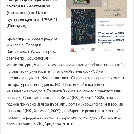
състои на 29 октомври
(четвъртък) от 18 ч в
Културен център ТРАКАРТ
(Пловдив).
Красимира Стоева е родена
и живее в Пловдив.
Завършила е бакалавърска
степен по „Социология“ и
магистратура „Бизнес комуникации и връзки с обществеността“ в
Пловдивски университет „Паисий Хилендарски“. Има
специализация по „Журналистика“. Със своята проза е печелила
литературна стипендия на ИК „Пигмалион“ и награди от
национални конкурси. Първата ù книга е сборник с фантастични
разкази „Снежните пясъци на Хира“ (ИК „Аргус“, 2008), а една
година по-късно излиза първият ù роман „Уроци по грим и горчив
шоколад“ (ИК „Хермес“, 2009). „Лабиринт с разноцветни конци“
печели наградата за роман в националния конкурс „Фантастика
през 100 очи“ на ИК „Аргус“ за 2010 г.