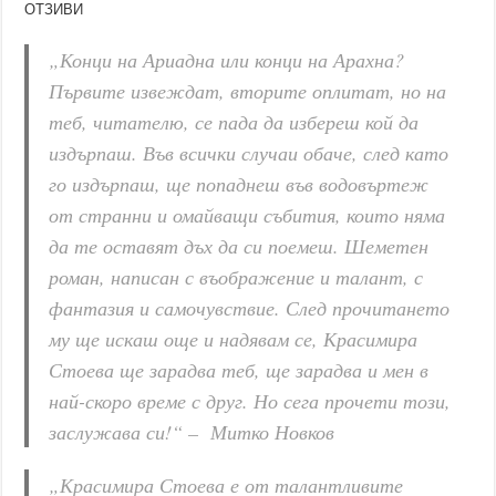
ОТЗИВИ
„Конци на Ариадна или конци на Арахна?
Първите извеждат, вторите оплитат, но на
теб, читателю, се пада да избереш кой да
издърпаш. Във всички случаи обаче, след като
го издърпаш, ще попаднеш във водовъртеж
от странни и омайващи събития, които няма
да те оставят дъх да си поемеш. Шеметен
роман, написан с въображение и талант, с
фантазия и самочувствие. След прочитането
му ще искаш още и надявам се, Красимира
Стоева ще зарадва теб, ще зарадва и мен в
най-скоро време с друг. Но сега прочети този,
заслужава си!“ – Митко Новков
„Красимира Стоева е от талантливите