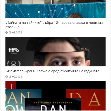
„Тайната на тайните“ събра 12-часова опашка в чешката
столица
09.09.2025
Филмът за Франц Кафка е сред събитията на годината
05.09.2025