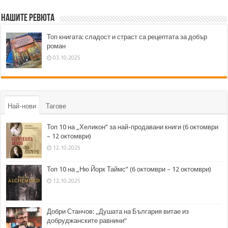
Нашите ревюта
Топ книгата: сладост и страст са рецептата за добър
роман
03.10.2025
Най-нови
Тагове
Топ 10 на „Хеликон” за най-продавани книги (6 октомври
– 12 октомври)
12.10.2025
Топ 10 на „Ню Йорк Таймс” (6 октомври – 12 октомври)
12.10.2025
Добри Станчов: „Душата на България витае из
добруджанските равнини“