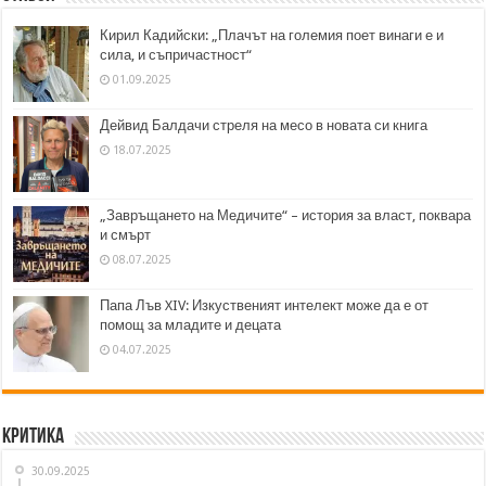
Кирил Кадийски: „Плачът на големия поет винаги е и
сила, и съпричастност“
01.09.2025
Дейвид Балдачи стреля на месо в новата си книга
18.07.2025
„Завръщането на Медичите“ – история за власт, поквара
и смърт
08.07.2025
Папа Лъв XIV: Изкуственият интелект може да е от
помощ за младите и децата
04.07.2025
Критика
30.09.2025