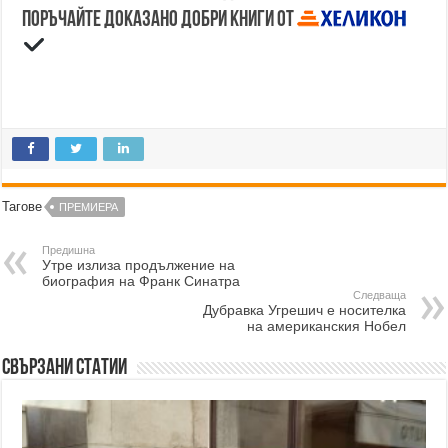
Поръчайте доказано добри книги от
Тагове
ПРЕМИЕРА
Предишна
Утре излиза продължение на
биография на Франк Синатра
Следваща
Дубравка Угрешич е носителка
на американския Нобел
Свързани статии