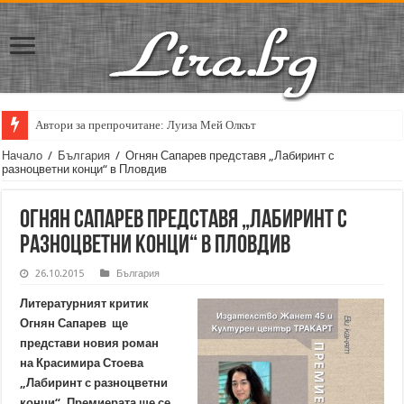
Автори за препрочитане: Луиза Мей Олкът
Начало
/
България
/
Огнян Сапарев представя „Лабиринт с
разноцветни конци“ в Пловдив
Огнян Сапарев представя „Лабиринт с
разноцветни конци“ в Пловдив
26.10.2015
България
Литературният критик
Огнян Сапарев ще
представи новия роман
на Красимира Стоева
„Лабиринт с разноцветни
конци“. Премиерата ще се