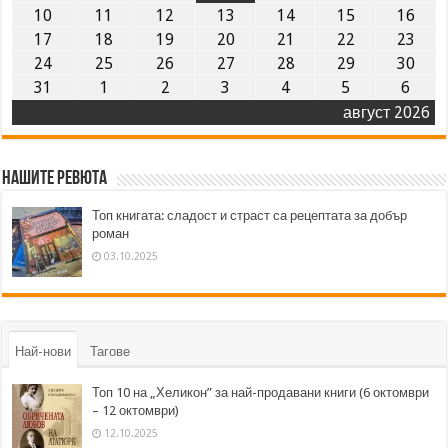
10
11
12
13
14
15
16
17
18
19
20
21
22
23
24
25
26
27
28
29
30
31
1
2
3
4
5
6
август 2026
Нашите ревюта
Топ книгата: сладост и страст са рецептата за добър
роман
03.10.2025
Най-нови
Тагове
Топ 10 на „Хеликон” за най-продавани книги (6 октомври
– 12 октомври)
12.10.2025