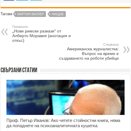
Тагове
МАРТИН ВАЛЗЕР
НИЦШЕ
Предишна
„Нови римски разкази“ от
Алберто Моравия (анотация и
откъс)
Следваща
Американска журналистка:
Въпрос на време е
създаването на роботи убийци
Свързани статии
Проф. Петър Иванов: Ако четете стойностни книги, няма
да попаднете на психоаналитичната кушетка