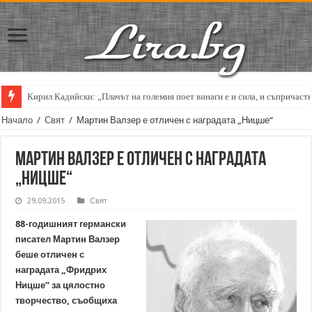
Кирил Кадийски: „Плачът на големия поет винаги е и сила, и съпричаст
Начало
/
Свят
/
Мартин Валзер е отличен с наградата „Ницше“
Мартин Валзер е отличен с наградата
„Ницше“
29.09.2015
Свят
88-годишният германски
писател Мартин Валзер
беше отличен с
наградата „Фридрих
Ницше” за цялостно
творчество, съобщиха