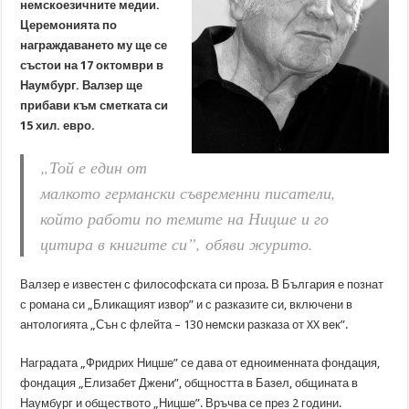
немскоезичните медии.
Церемонията по
награждаването му ще се
състои на 17 октомври в
Наумбург. Валзер ще
прибави към сметката си
15 хил. евро.
„Той е един от
малкото германски съвременни писатели,
който работи по темите на Ницше и го
цитира в книгите си”, обяви журито.
Валзер е известен с философската си проза. В България е познат
с романа си „Бликащият извор” и с разказите си, включени в
антологията „Сън с флейта – 130 немски разказа от XX век”.
Наградата „Фридрих Ницше” се дава от едноименната фондация,
фондация „Елизабет Джени”, общността в Базел, общината в
Наумбург и обществото „Ницше”. Връчва се през 2 години.