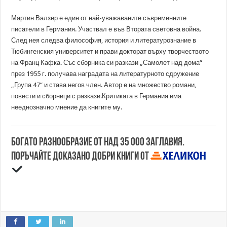
Мартин Валзер е един от най-уважаваните съвременните
писатели в Германия. Участвал е във Втората световна война.
След нея следва философия, история и литературознание в
Тюбингенския университет и прави докторат върху творчеството
на Франц Кафка. Със сборника си разкази „Самолет над дома“
през 1955 г. получава наградата на литературното сдружение
„Група 47“ и става негов член. Автор е на множество романи,
повести и сборници с разкази.Критиката в Германия има
нееднозначно мнение да книгите му.
Богато разнообразие от над 35 000 заглавия.
Поръчайте доказано добри книги от