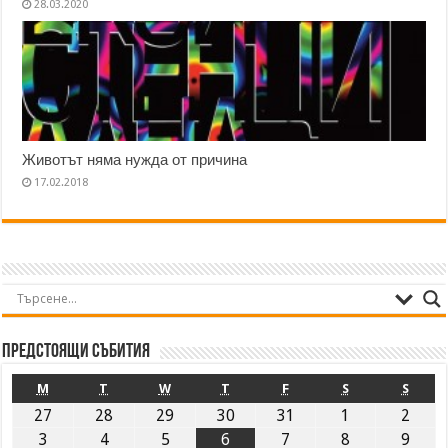
28.03.2020
Животът няма нужда от причина
17.02.2018
Предстоящи събития
M
T
W
T
F
S
S
27
28
29
30
31
1
2
3
4
5
6
7
8
9