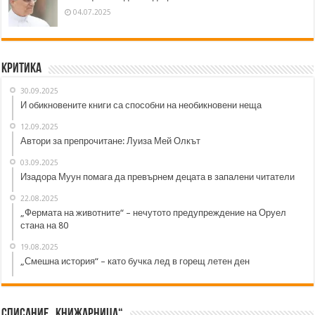
04.07.2025
Критика
30.09.2025
И обикновените книги са способни на необикновени неща
12.09.2025
Автори за препрочитане: Луиза Мей Олкът
03.09.2025
Изадора Муун помага да превърнем децата в запалени читатели
22.08.2025
„Фермата на животните“ – нечутото предупреждение на Оруел
стана на 80
19.08.2025
„Смешна история“ – като бучка лед в горещ летен ден
Списание „Книжарница“