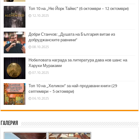
Топ 10 на „Ню Йорк Таймс” (6 октомври – 12 октомври)
12.10.2025
Добри Станчов: „Душата на България витае из
добруджанските равнини“
08.10.2025
Нобеловата награда за литература дава нов шанс на
Харуки Мураками
07.10.2025
Топ 10 на „Хеликон” за най-продавани книги (29
септември – 5 октомври)
06.10.2025
Галерия