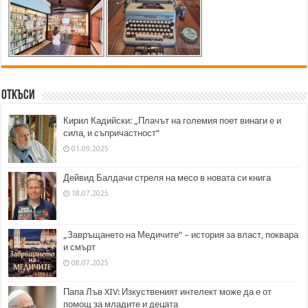
Откъси
Кирил Кадийски: „Плачът на големия поет винаги е и
сила, и съпричастност“
01.09.2025
Дейвид Балдачи стреля на месо в новата си книга
18.07.2025
„Завръщането на Медичите“ – история за власт, поквара
и смърт
08.07.2025
Папа Лъв XIV: Изкуственият интелект може да е от
помощ за младите и децата