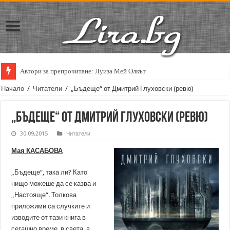
Автори за препрочитане: Луиза Мей Олкът
Начало
/
Читатели
/
„Бъдеще“ от Дмитрий Глуховски (ревю)
„Бъдеще“ от Дмитрий Глуховски (ревю)
30.09.2015
Читатели
Мая КАСАБОВА
„Бъдеще“, така ли? Като
нищо можеше да се казва и
„Настояще“. Толкова
приложими са случките и
изводите от тази книга в
сегашно време, в света, в