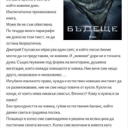
който живеем днес.
Изключително проникновена
книга.
Може би не съм обективна.
По твърде много параграфи
ме докосна този текст, че да
остана безразлична.
Дмитрий Глуховски обрисува един свят, в който лесно бихме
могли да си представим, че живеем. И „живеем“ дори не е точната
дума. Съществувание под форма на вегетиране, душевна
вегетация, която изяжда човешкото в човека. Ние вече сме нещо
друго, неназовано и неназовимо …
Изгубили изконното право, нужда и естествен човешки инстинкт да
се размножаваме, ние не сме нищо повече от кукли. Кукли на
конци, от които няма никакъв смисъл. Вечност? Кому е нужна и за
какво?
Без преходността на човека, губим естествения баланс, който
движи света в градивна посока.
Плашещо е колко сме самонадеяни и решени на всяка цена да
постигнем своята вечност. Колко сме вкопчени в живота като