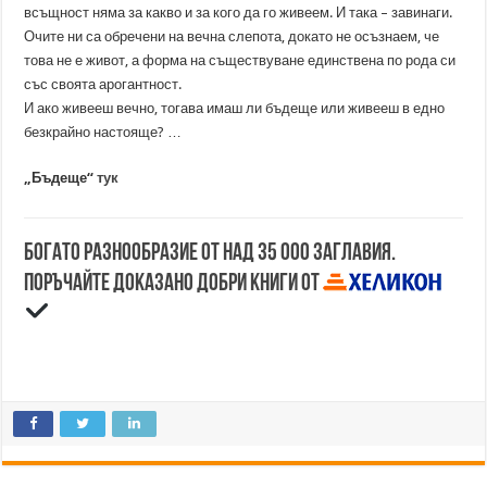
всъщност няма за какво и за кого да го живеем. И така – завинаги.
Очите ни са обречени на вечна слепота, докато не осъзнаем, че
това не е живот, а форма на съществуване единствена по рода си
със своята арогантност.
И ако живееш вечно, тогава имаш ли бъдеще или живееш в едно
безкрайно настояще? …
„Бъдеще“
тук
Богато разнообразие от над 35 000 заглавия.
Поръчайте доказано добри книги от