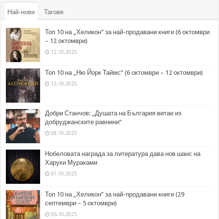
Най-нови
Тагове
Топ 10 на „Хеликон” за най-продавани книги (6 октомври
– 12 октомври)
12.10.2025
Топ 10 на „Ню Йорк Таймс” (6 октомври – 12 октомври)
12.10.2025
Добри Станчов: „Душата на България витае из
добруджанските равнини“
08.10.2025
Нобеловата награда за литература дава нов шанс на
Харуки Мураками
07.10.2025
Топ 10 на „Хеликон” за най-продавани книги (29
септември – 5 октомври)
06.10.2025