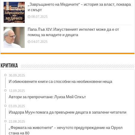
„Завръщането на Медичите“ – история за власт, поквара
и смърт
08.07.2025
Папа Лъв XIV: Изкуственият интелект може да е от
помощ за младите и децата
04.07.2025
Критика
30.09.2025
И обикновените книги са способни на необикновени неща
12.09.2025
Автори за препрочитане: Луиза Мей Олкът
03.09.2025
Изадора Муун помага да превърнем децата в запалени читатели
22.08.2025
„Фермата на животните“ – нечутото предупреждение на Оруел
стана на 80