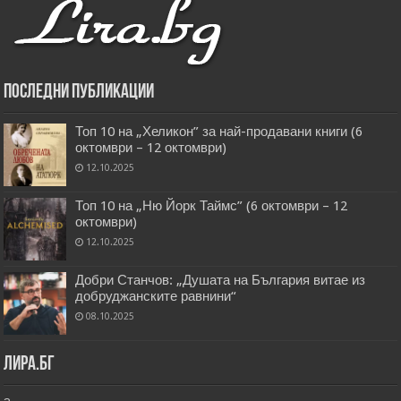
Последни публикации
Топ 10 на „Хеликон” за най-продавани книги (6
октомври – 12 октомври)
12.10.2025
Топ 10 на „Ню Йорк Таймс” (6 октомври – 12
октомври)
12.10.2025
Добри Станчов: „Душата на България витае из
добруджанските равнини“
08.10.2025
Лира.бг