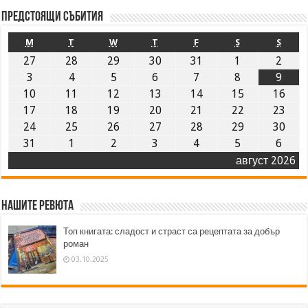
Предстоящи събития
M
T
W
T
F
S
S
27
28
29
30
31
1
2
3
4
5
6
7
8
9
10
11
12
13
14
15
16
17
18
19
20
21
22
23
24
25
26
27
28
29
30
31
1
2
3
4
5
6
август 2026
Нашите ревюта
Топ книгата: сладост и страст са рецептата за добър
роман
03.10.2025