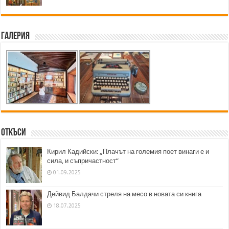
Галерия
Откъси
Кирил Кадийски: „Плачът на големия поет винаги е и
сила, и съпричастност“
01.09.2025
Дейвид Балдачи стреля на месо в новата си книга
18.07.2025