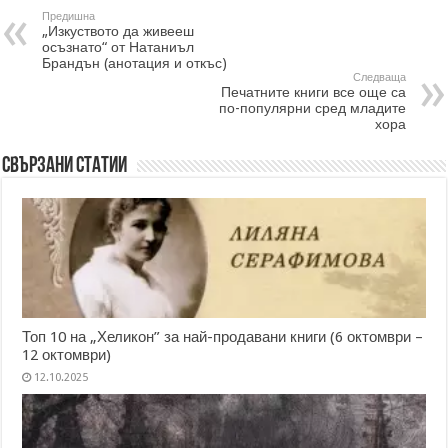
Предишна
„Изкуството да живееш
осъзнато“ от Натаниъл
Брандън (анотация и откъс)
Следваща
Печатните книги все още са
по-популярни сред младите
хора
Свързани статии
Топ 10 на „Хеликон” за най-продавани книги (6 октомври –
12 октомври)
12.10.2025