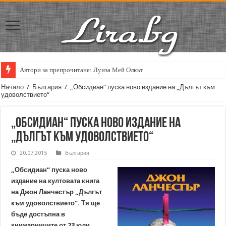
Автори за препрочитане: Луиза Мей Олкът
Начало
/
България
/
„Обсидиан“ пуска ново издание на „Дългът към
удоволствието“
„Обсидиан“ пуска ново издание на
„Дългът към удоволствието“
20.07.2015
България
„Обсидиан“ пуска ново
издание на култовата книга
на Джон Ланчестър „Дългът
към удоволствието“. Тя ще
бъде достъпна в
книжарниците от 23 юли,