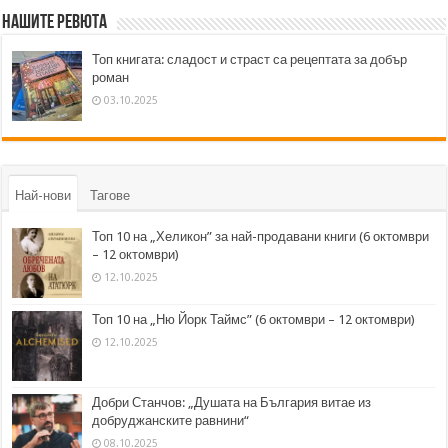
Нашите ревюта
Топ книгата: сладост и страст са рецептата за добър
роман
03.10.2025
Най-нови
Тагове
Топ 10 на „Хеликон” за най-продавани книги (6 октомври
– 12 октомври)
12.10.2025
Топ 10 на „Ню Йорк Таймс” (6 октомври – 12 октомври)
12.10.2025
Добри Станчов: „Душата на България витае из
добруджанските равнини“
08.10.2025