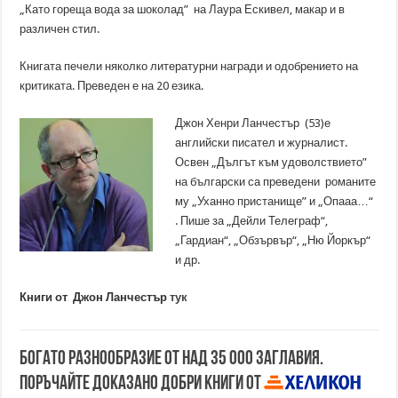
„Като гореща вода за шоколад” на Лаура Ескивел, макар и в
различен стил.
Книгата печели няколко литературни награди и одобрението на
критиката. Преведен е на 20 езика.
Джон Хенри Ланчестър (53)е
английски писател и журналист.
Освен „Дългът към удоволствието”
на български са преведени романите
му „Уханно пристанище” и „Опааа…“
. Пише за „Дейли Телеграф“,
„Гардиан“, „Обзървър“, „Ню Йоркър“
и др.
Книги от
Джон Ланчестър
тук
Богато разнообразие от над 35 000 заглавия.
Поръчайте доказано добри книги от