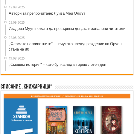
12.09.2025
Автори за препрочитане: Луиза Мей Олкът
03.09.2025
Изадора Муун помага да превърнем децата в запалени читатели
22.08.2025
„Фермата на животните“ – нечутото предупреждение на Оруел
стана на 80
19.08.2025
„Смешна история“ – като бучка лед в горещ летен ден
Списание „Книжарница“