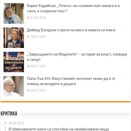
Кирил Кадийски: „Плачът на големия поет винаги е и
сила, и съпричастност“
01.09.2025
Дейвид Балдачи стреля на месо в новата си книга
18.07.2025
„Завръщането на Медичите“ – история за власт, поквара
и смърт
08.07.2025
Папа Лъв XIV: Изкуственият интелект може да е от
помощ за младите и децата
04.07.2025
Критика
30.09.2025
И обикновените книги са способни на необикновени неща