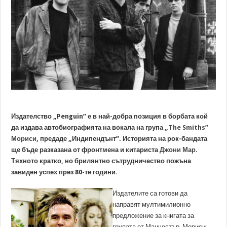
Издателство „Penguin” е в най-добра позиция в борбата кой
да издава автобиографията на вокала на група
„The Smiths”
Мориси
, предаде „Индипендънт”. Историята на рок-бандата
ще бъде разказана от фронтмена и китариста
Джони Мар
.
Тяхното кратко, но брилянтно сътрудничество пожъна
завиден успех през 80-те години.
Издателите са готови да
направят мултимилионно
предложение за книгата за
групата от Манчестър. Мориси