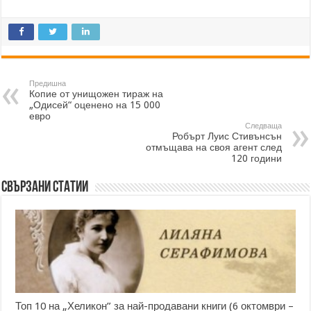
Предишна
Копие от унищожен тираж на
„Одисей“ оценено на 15 000
евро
Следваща
Робърт Луис Стивънсън
отмъщава на своя агент след
120 години
Свързани статии
Топ 10 на „Хеликон” за най-продавани книги (6 октомври –