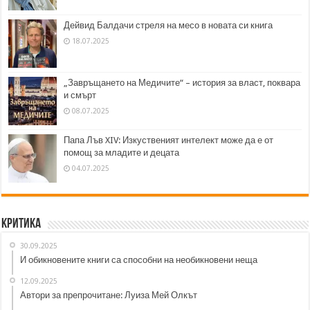
Дейвид Балдачи стреля на месо в новата си книга
18.07.2025
„Завръщането на Медичите“ – история за власт, поквара
и смърт
08.07.2025
Папа Лъв XIV: Изкуственият интелект може да е от
помощ за младите и децата
04.07.2025
Критика
30.09.2025
И обикновените книги са способни на необикновени неща
12.09.2025
Автори за препрочитане: Луиза Мей Олкът