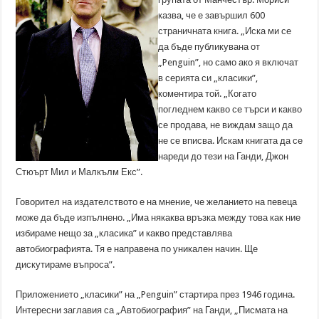
казва, че е завършил 600
страничната книга. „Иска ми се
да бъде публикувана от
„Penguin”, но само ако я включат
в серията си „класики”,
коментира той. „Когато
погледнем какво се търси и какво
се продава, не виждам защо да
не се вписва. Искам книгата да се
нареди до тези на Ганди, Джон
Стюърт Мил и Малкълм Екс”.
Говорител на издателството е на мнение, че желанието на певеца
може да бъде изпълнено. „Има някаква връзка между това как ние
избираме нещо за „класика” и какво представлява
автобиографията. Тя е направена по уникален начин. Ще
дискутираме въпроса”.
Приложението „класики” на „Penguin” стартира през 1946 година.
Интересни заглавия са „Автобиография” на Ганди, „Писмата на