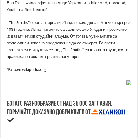
Ван Гог”, „Философията на Анди Уорхол” и „Childhood, Boyhood,
Youth” на Лев Толстой.
„The Smiths” е рок-алтернатив банда, създадена в Манчестър през
1982 година. Изпълнителите са заедно само 5 години, през които
издават четири студийни албума. От тогава музикантите са
отхвърлили няколко предложения да се съберат. Въпреки
краткото си сътрудничество, „The Smiths” са първата група, която
прави жанра рок-алтернатив популярен.
Фото:en.wikipedia.org
Богато разнообразие от над 35 000 заглавия.
Поръчайте доказано добри книги от