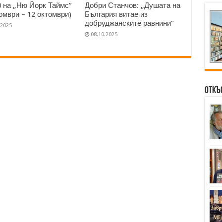
0 на „Ню Йорк Таймс”
Добри Станчов: „Душата на
томври – 12 октомври)
България витае из
добруджанските равнини“
.2025
08.10.2025
Откъ