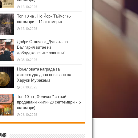
12.10.2025
Топ 10 на „Ню Йорк Таймс” (6
октомври – 12 октомври)
12.10.2025
Добри Станчов: „Душата на
България витае из
добруджанските равнини“
08.10.2025
Нобеловата награда за
литература дава нов шанс на
Харуки Мураками
07.10.2025
Топ 10 на „Хеликон” за най-
продавани книги (29 септември – 5
октомври)
06.10.2025
рия