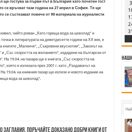
 ще гостува за първи път в България като почетен гост
о се връчват тази година на 27 април в София. Тя ще
1
то се състезават повече от 90 материала на журналисти
1
2
3
кивел, чийто роман „Като гореща вода за шоколад“ е
 точка в литературата на деветдесетте години на ХХ век, е
на книгите „Малинче“, „Съкровени вкуснотии“, „Законът на
 и „Със скоростта на желанието“, издадени на български от
Наши
“. На 19.04. на пазара ще e книгата „Със скоростта на
о“, която е излизала през 2001 г. като „Раздавачът на
 На 19.04. на книжния пазар ще излезе и новото издание на
реща вода за шоколад“.
Най
00 заглавия. Поръчайте доказано добри книги от