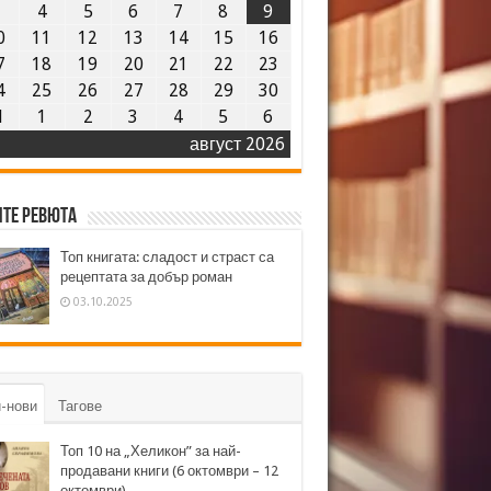
3
4
5
6
7
8
9
0
11
12
13
14
15
16
7
18
19
20
21
22
23
4
25
26
27
28
29
30
1
1
2
3
4
5
6
август 2026
те ревюта
Топ книгата: сладост и страст са
рецептата за добър роман
03.10.2025
-нови
Тагове
Топ 10 на „Хеликон” за най-
продавани книги (6 октомври – 12
октомври)