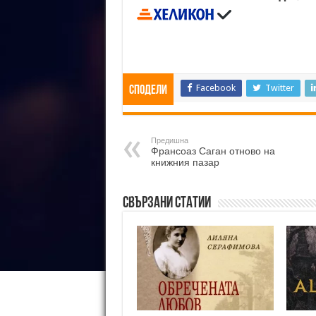
Facebook
Twitter
Сподели
Предишна
Франсоаз Саган отново на
книжния пазар
Свързани статии