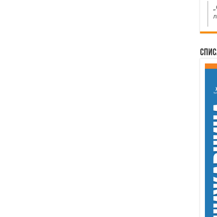
„
л
Спис