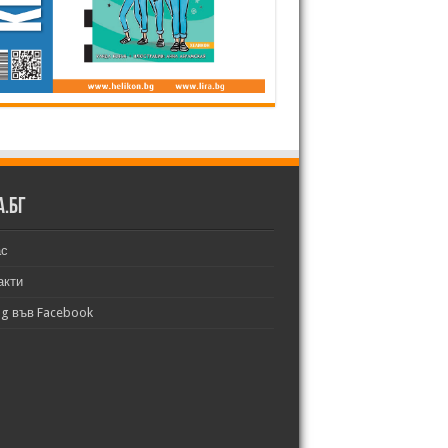
а.бг
ас
акти
bg във Facebook