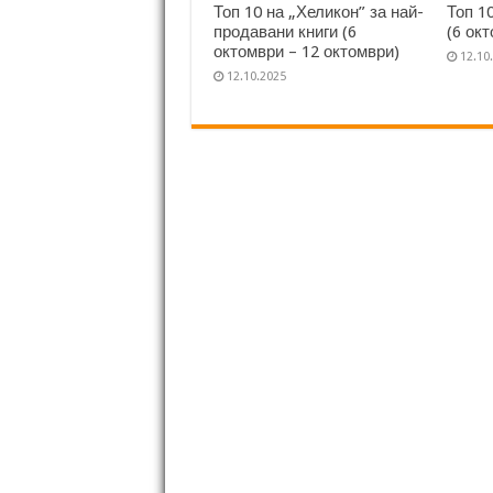
Топ 10 на „Хеликон” за най-
Топ 1
продавани книги (6
(6 ок
октомври – 12 октомври)
12.10
12.10.2025