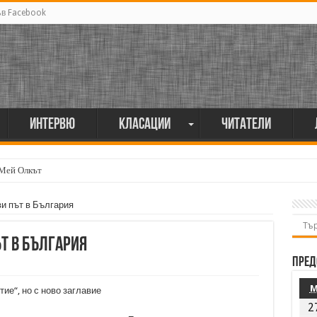
ъв Facebook
Интервю
Класации
Читатели
 Мей Олкът
и път в България
ът в България
Пред
ие“, но с ново заглавие
2