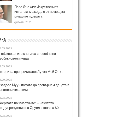
Папа Лъв XIV: Изкуственият
интелект може да е от помощ за
младите и децата
04.07.2025
ика
0.09.2025
 обикновените книги са способни на
еобикновени неща
2.09.2025
втори за препрочитане: Луиза Мей Олкът
3.09.2025
задора Муун помага да превърнем децата в
апалени читатели
2.08.2025
Фермата на животните“ – нечутото
редупреждение на Оруел стана на 80
9.08.2025