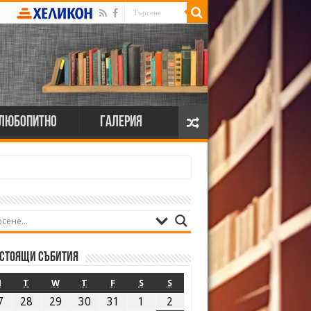
Любопитно
Галерия
стоящи събития
M
T
W
T
F
S
S
7
28
29
30
31
1
2