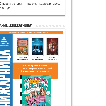
Смешна история“ – като бучка лед в горещ
етен ден
ание „Книжарница“