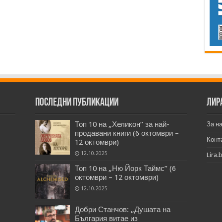
Последни публикации
Лир
Топ 10 на „Хеликон” за най-
За н
продавани книги (6 октомври –
Конт
12 октомври)
12.10.2025
Lira.
Топ 10 на „Ню Йорк Таймс” (6
октомври – 12 октомври)
12.10.2025
Добри Станчов: „Душата на
България витае из