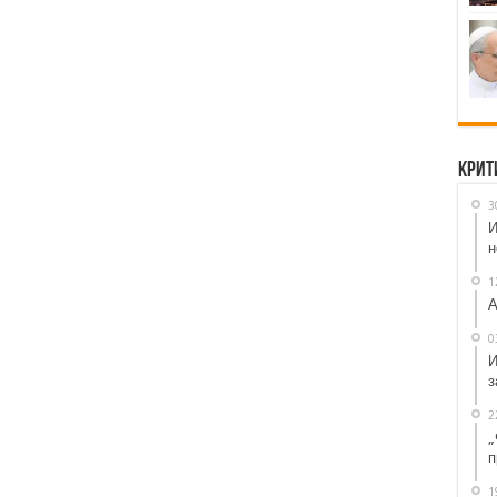
Крит
3
И
н
1
А
0
И
з
2
„
п
1