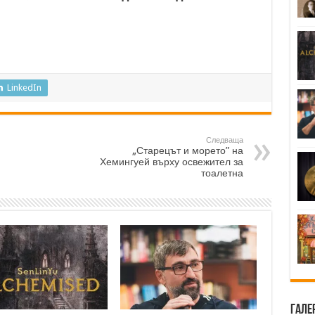
LinkedIn
Следваща
„Старецът и морето” на
Хемингуей върху освежител за
тоалетна
Гале