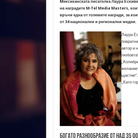
Mексиканската писателка Лаура Ескивел
на наградите M-Tel Media Masters, коит
връчи една от големите награди, за кои
от 34 национални и регионални медии.
Лаура Ес
повратна
автор и 
любовта“
„Колибри
желаниет
щастие“.
„Като го
Богато разнообразие от над 35 0