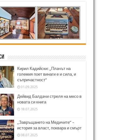
си
Кирил Кадийски: „Плачът на
големия поет винаги е и сила, и
съпричастност“
01.09.2025
Дейвид Балдачи стреля на месо в
новата си книга
18.07.2025
„Завръщането на Медичите“ –
история за власт, поквара и смърт
08.07.2025