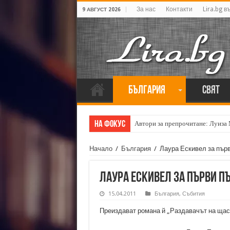
За нас
Контакти
Lira.bg в
9 АВГУСТ 2026
България
Свят
На фокус
Автори за препрочитане: Луиза
Начало
/
България
/
Лаура Ескивел за първ
Лаура Ескивел за първи п
15.04.2011
България
,
Събития
Преиздават романа й „Раздавачът на щаст