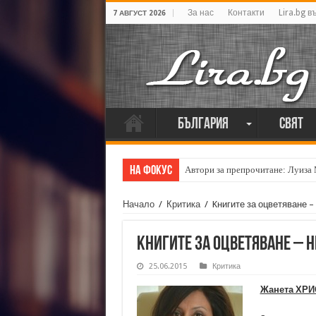
За нас
Контакти
Lira.bg в
7 АВГУСТ 2026
България
Свят
На фокус
Автори за препрочитане: Луиза
Начало
/
Критика
/
Kнигите за оцветяване –
Kнигите за оцветяване – н
25.06.2015
Критика
Жанета ХРИ