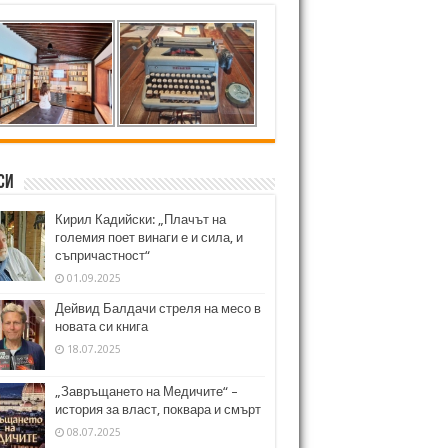
си
Кирил Кадийски: „Плачът на
големия поет винаги е и сила, и
съпричастност“
01.09.2025
Дейвид Балдачи стреля на месо в
новата си книга
18.07.2025
„Завръщането на Медичите“ –
история за власт, поквара и смърт
08.07.2025