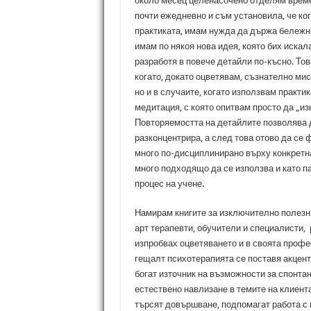
около месец целенасочено отделям време
почти ежедневно и съм установила, че ког
практиката, имам нужда да държа бележни
имам по някоя нова идея, която бих искал
разработя в повече детайли по-късно. Тов
когато, докато оцветявам, съзнателно мис
но и в случаите, когато използвам практик
медитация, с която опитвам просто да „из
Повторяемостта на детайлите позволява 
разконцентрира, а след това отово да се 
много по-дисциплинирано върху конкретна
много подходящо да се използва и като па
процес на учене.
Намирам книгите за изключително полезни
арт терапевти, обучители и специалисти,
изпробвах оцветяването и в своята профе
гещалт психотерапията се поставя акцент 
богат източник на възможности за спонта
естествено навлизане в темите на клиента
търсят довършване, подпомагат работа с 