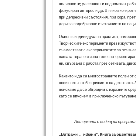
полярности; улесняват и подпомагат рабо
фокусиран интерес и др. В някои конкретн
при депресивни състояния, при хора, пре
дори за подобряване състоянието на паци
Освен в индивидуална практика, намерения
Творческите експерименти през изкуствот
съвместяват с експериментите за осъзнава
нашата терапевтична телесно-ориентиран
ни, свързани с работа през сетивата, движе
Каквито и да са многостранните ползи от 
носи полъх от безгрижието на детството! 
поискаме да се обградим с изразните сре
като се впуснем в приключенско пътуване
Авторката е водещ на програма 
„Витражи „Тифани“. Книга за оцветява