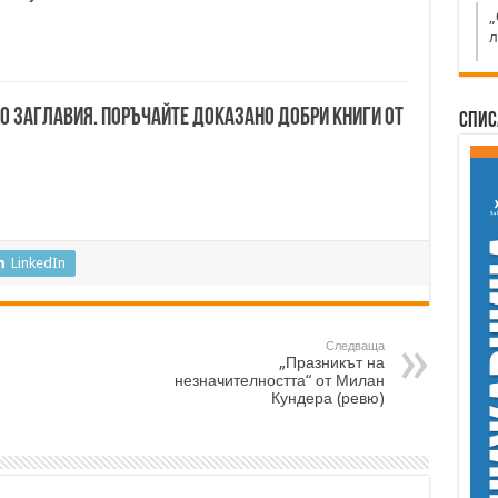
„
л
00 заглавия. Поръчайте доказано добри книги от
Спис
LinkedIn
Следваща
„Празникът на
незначителността“ от Милан
Кундера (ревю)