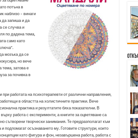
 за оцветяване
ато потъна в
к наблизо – винаги
а да запиша и да
а се случва и
ля по дадена тема,
ата само като
ключа“.
да мозъка да се
Откъ
фокусира, но вече
 тема, затова е
уза за почивка в
 при работата на психотерапевти от различни направления,
 работещи в областта на холистичните практики. Вече
сионална практика и резултатите бяха показателни. В
върху работа с експерименти, а книгите за оцветяване са
нно сътворени творчески занимания. Те предразполагат към
 и подпомагат осъзнаването му. Готовите структури, които
концепции като фигура и фон, незавършена работа, работа с