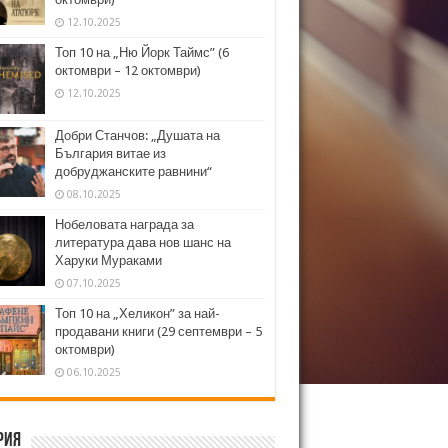
12.10.2025
Топ 10 на „Ню Йорк Таймс” (6
октомври – 12 октомври)
12.10.2025
Добри Станчов: „Душата на
България витае из
добруджанските равнини“
08.10.2025
Нобеловата награда за
литература дава нов шанс на
Харуки Мураками
07.10.2025
Топ 10 на „Хеликон” за най-
продавани книги (29 септември – 5
октомври)
06.10.2025
рия