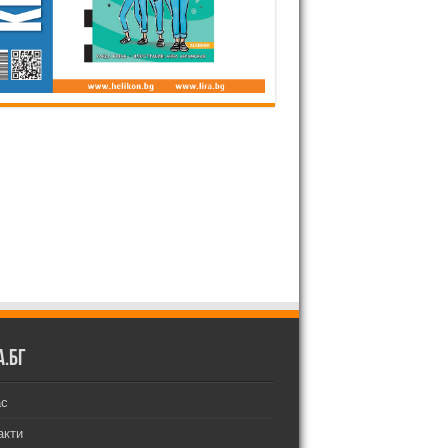
а.бг
ас
акти