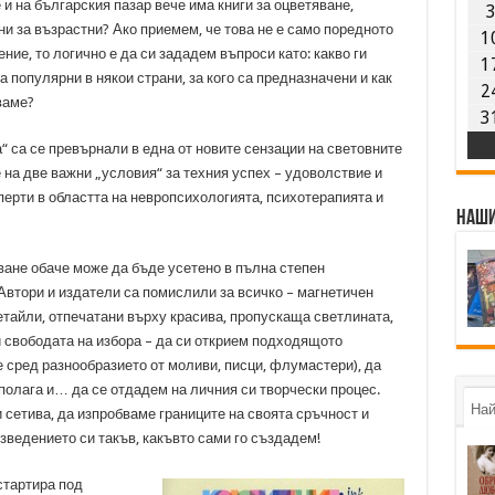
е и на българския пазар вече има книги за оцветяване,
и за възрастни? Ако приемем, че това не е само поредното
1
ние, то логично е да си зададем въпроси като: какво ги
1
а популярни в някои страни, за кого са предназначени и как
2
ваме?
3
“ са се превърнали в една от новите сензации на световните
 на две важни „условия“ за техния успех – удоволствие и
перти в областта на невропсихологията, психотерапията и
Наши
ане обаче може да бъде усетено в пълна степен
 Автори и издатели са помислили за всичко – магнетичен
тайли, отпечатани върху красива, пропускаща светлината,
и свободата на избора – да си открием подходящото
 сред разнообразието от моливи, писци, флумастери), да
полага и… да се отдадем на личния си творчески процес.
Най
 сетива, да изпробваме границите на своята сръчност и
изведението си такъв, какъвто сами го създадем!
стартира под