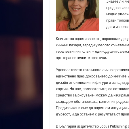
Знаете ли, ч
предназначен
модно увлече
прави толков
да ги използ
Книгите за оцветяване от „пораснали деца
книжни пазари, заради умелото съчетание
терапевтични ползи, – единодушни са екс
арт терапевтичните практики.
Удоволствието като много лично преживяв
единствено през докосването до книгите.
дизайн от символични фигури и изящни де
хартия. На нас, ползвателите, са оставил
средство за рисуване (можем да избираме
създадем обстановката, която ни предраз
Предизвикани сме да впрегнем интуиция и
дързост, и да останем с резултата от про
В България издателство Locus Publishing 