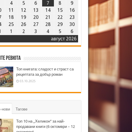
3
4
5
6
7
8
9
0
11
12
13
14
15
16
7
18
19
20
21
22
23
4
25
26
27
28
29
30
1
1
2
3
4
5
6
август 2026
те ревюта
Топ книгата: сладост и страст са
рецептата за добър роман
03.10.2025
-нови
Тагове
Топ 10 на „Хеликон” за най-
продавани книги (6 октомври – 12
октомври)