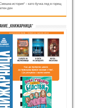
Смешна история“ – като бучка лед в горещ
етен ден
ание „Книжарница“