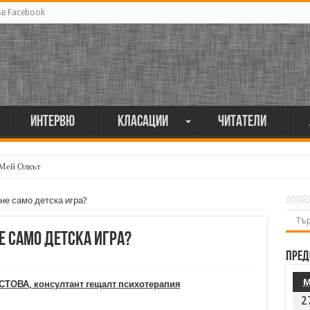
ъв Facebook
Интервю
Класации
Читатели
 Мей Олкът
 не само детска игра?
е само детска игра?
Пред
СТОВА, консултант гещалт психотерапия
2