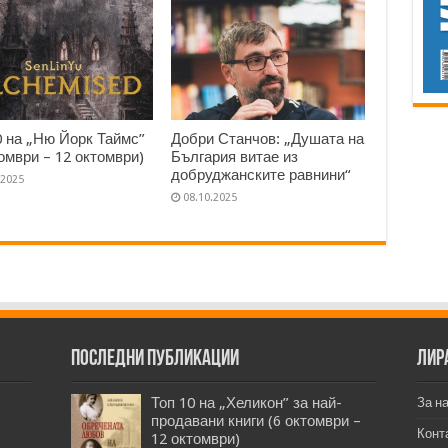
0 на „Ню Йорк Таймс”
Добри Станчов: „Душата на
томври – 12 октомври)
България витае из
добруджанските равнини“
.2025
08.10.2025
Последни публикации
Лир
Топ 10 на „Хеликон” за най-
За н
продавани книги (6 октомври –
Конт
12 октомври)