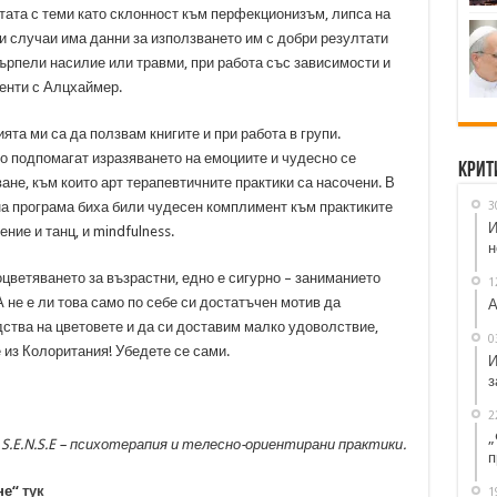
тата с теми като склонност към перфекционизъм, липса на
и случаи има данни за използването им с добри резултати
търпели насилие или травми, при работа със зависимости и
енти с Алцхаймер.
та ми са да ползвам книгите и при работа в групи.
о подпомагат изразяването на емоциите и чудесно се
Крит
не, към които арт терапевтичните практики са насочени. В
3
а програма биха били чудесен комплимент към практиките
И
ние и танц, и mindfulness.
н
оцветяването за възрастни, едно е сигурно – заниманието
1
А не е ли това само по себе си достатъчен мотив да
А
дства на цветовете и да си доставим малко удоволствие,
0
 из Колоритания! Убедете се сами.
И
з
2
„
S.E.N.S.E – психотерапия и телесно-ориентирани практики.
п
не“
тук
1