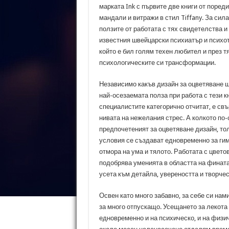
марката Ink с първите две книги от пореди
мандали и витражи в стил Tiffany. За сил
ползите от работата с тях свидетелства и
известния швейцарски психиатър и психо
който е бил голям техен любител и през т
психологическите си трансформации.
Независимо какъв дизайн за оцветяване 
най-осезаемата полза при работа с тези кн
специалистите категорично отчитат, е св
нивата на нежелания стрес. А колкото по
предпочетеният за оцветяване дизайн, то
условия се създават едновременно за ги
отмора на ума и тялото. Работата с цвето
подобрява уменията в областта на фината 
усета към детайла, увереността и творче
Освен като много забавно, за себе си нам
за много отпускащо. Усещането за лекота
едновременно и на психическо, и на физич