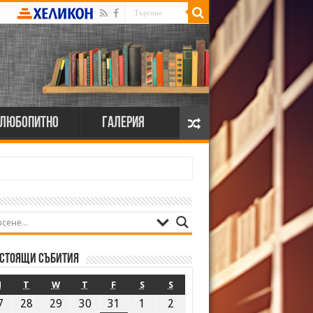
Любопитно
Галерия
стоящи събития
M
T
W
T
F
S
S
7
28
29
30
31
1
2