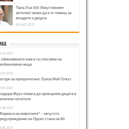
Папа Лъв XIV: Изкуственият
интелект може да е от помощ за
младите и децата
04.07.2025
ика
0.09.2025
 обикновените книги са способни на
еобикновени неща
2.09.2025
втори за препрочитане: Луиза Мей Олкът
3.09.2025
задора Муун помага да превърнем децата в
апалени читатели
2.08.2025
Фермата на животните“ – нечутото
редупреждение на Оруел стана на 80
9.08.2025