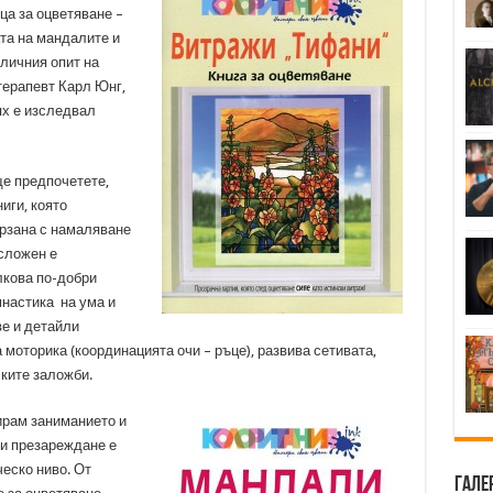
ца за оцветяване –
ата на мандалите и
 личния опит на
терапевт Карл Юнг,
ях е изследвал
ще предпочетете,
иги, която
ързана с намаляване
-сложен е
лкова по-добри
мнастика на ума и
ве и детайли
моторика (координацията очи – ръце), развива сетивата,
ските заложби.
ирам заниманието и
 и презареждане е
еско ниво. От
Гале