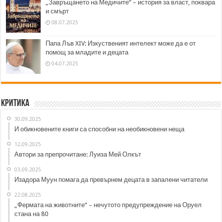
„Завръщането на Медичите“ – история за власт, поквара
и смърт
08.07.2025
Папа Лъв XIV: Изкуственият интелект може да е от
помощ за младите и децата
04.07.2025
Критика
30.09.2025
И обикновените книги са способни на необикновени неща
12.09.2025
Автори за препрочитане: Луиза Мей Олкът
03.09.2025
Изадора Муун помага да превърнем децата в запалени читатели
22.08.2025
„Фермата на животните“ – нечутото предупреждение на Оруел
стана на 80