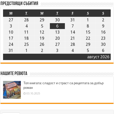
Предстоящи събития
M
T
W
T
F
S
S
27
28
29
30
31
1
2
3
4
5
6
7
8
9
10
11
12
13
14
15
16
17
18
19
20
21
22
23
24
25
26
27
28
29
30
31
1
2
3
4
5
6
август 2026
Нашите ревюта
Топ книгата: сладост и страст са рецептата за добър
роман
03.10.2025