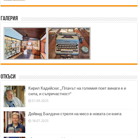
Галерия
Откъси
Кирил Кадийски: „Плачът на големия поет винаги е и
сила, и съпричастност“
01.09.2025
Дейвид Балдачи стреля на месо в новата си книга
18.07.2025