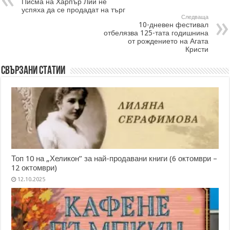
Писма на Харпър Лий не
успяха да се продадат на търг
Следваща
10-дневен фестивал
отбелязва 125-тата годишнина
от рождението на Агата
Кристи
Свързани статии
Топ 10 на „Хеликон” за най-продавани книги (6 октомври –
12 октомври)
12.10.2025