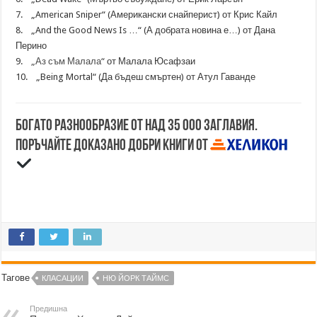
7. „American Sniper“ (Американски снайперист) от Крис Кайл
8. „And the Good News Is …“ (А добрата новина е…) от Дана
Перино
9.
„Аз съм Малала“
от Малала Юсафзаи
10. „Being Mortal“ (Да бъдеш смъртен) от Атул Гаванде
Богато разнообразие от над 35 000 заглавия.
Поръчайте доказано добри книги от
Тагове
КЛАСАЦИИ
НЮ ЙОРК ТАЙМС
Предишна