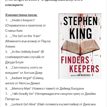
класациите:
Художествена проза:
1. „Finders Keepers“
(Откриватели и пазители) от
Стивън Кинг
2. „The Girl on the Train“
(Момичето във влака) от Паула
Хокинс
3. „In the Unlikely Event“ (В
слабовероятния случай) от
Джуди Блум
4.
„Светлината, която не
виждаме“
от Антъни Доер
5. „Radiant Angel“ (Сияещ
ангел) от Нелсън Демил
6. „Memory Man“ (Човекът памет) от Дейвид Балдачи
7. „14th Deadly Sin“ (Четиринадесети смъртен грях) от Джеймс
Патерсън
8. „Luckiest Girl Alive“ (Най-голямата късметлийка) от Джесика