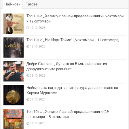
Най-нови
Тагове
Топ 10 на „Хеликон” за най-продавани книги (6 октомври
– 12 октомври)
12.10.2025
Топ 10 на „Ню Йорк Таймс” (6 октомври – 12 октомври)
12.10.2025
Добри Станчов: „Душата на България витае из
добруджанските равнини“
08.10.2025
Нобеловата награда за литература дава нов шанс на
Харуки Мураками
07.10.2025
Топ 10 на „Хеликон” за най-продавани книги (29
септември – 5 октомври)
06.10.2025