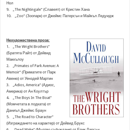
Нол
9. „The Nightingale“ (Славеят) от Кристин Хана
10. „Zoo“ (Зоопарк) от Джеймс Патерсън и Майкъл Ледуидж
Нехудожествена проза:
1. „The Wright Brothers“
(Братята Райт) от Дейвид
Маккълоу
2. „Primates of Park Avenue: A
Memoir“ (Приматите от Парк
Авеню) от Уенздей Мартин
3. „Adios, America“ (Адиос,
Америка) от Ан Коултър
4. „The Boys In The Boat“
(Момчетата в лодката) от
Даниъл Джеймс Браун
5. „The Road to Character“
(Изграждането на характер) от Дейвид Брукс
6. „Dead Wake“ (Мъртво събуждане) от Ерик Ларсън