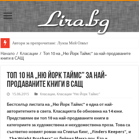
Автори за препрочитане: Луиза Мей Олкът
Начало
/
Класации
/
Топ 10 на „Ню Йорк Таймс” за най-продаваните
книги в САЩ
Топ 10 на „Ню Йорк Таймс” за най-
продаваните книги в САЩ
15.06.2015
Класации
,
Класации "Ню Йорк Таймс"
Бестселър листата на „Ню Йорк Таймс” е една от най-
авторитетните в света. Класацията бе обновена на 14 юни.
Представяме ви топ 10 на най-продаваните книги в
категориите за художествена и нехудожествена проза. Това са
съответно новият роман на Стивън Кинг, „Finders Keepers“, и
„The Wright Brothers“ от Дейвид Маккълоу. Ето и