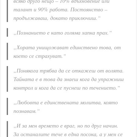
всяко друго нещо – 10% вдъхновение или
талант и 90% работа. Постоянство –
продължаваш, докато приключиш.“
„Познанието е като голяма хапка прах.“
„Хората унищожават единствено това, от
което се страхуват.“
„Понякога трябва да се откажеш от волята.
Тайната е в това да знаеш кога да упражниш
контрол и кога да се пуснеш по течението.“
„Любовта е единствената молитва, която
познавам.“
„И за мен времето е враг, но по друг начин.
За останалите тече в една посока, а у мен се