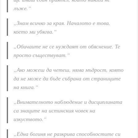
лъже.“
„Знам всичко за края. Началото е това,
което ми убягва.“
„Обичаите не се нуждаят от обяснение. Те
просто съществуват.“
„Ако можеш да четеш, няма мъдрост, която
да не може да бъде събрана от страниците
на книга.“
„Внимателното наблюдение и дисциплината
са знаците на истинския човек на
изкуството.“
„Една богиня не разкрива способностите си