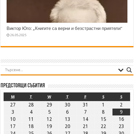
Виктор Юго: „Книгите са верни и безстрастни приятели“
26.05.2025
Предстоящи събития
M
T
W
T
F
S
S
27
28
29
30
31
1
2
3
4
5
6
7
8
9
10
11
12
13
14
15
16
17
18
19
20
21
22
23
24
25
26
27
28
29
30