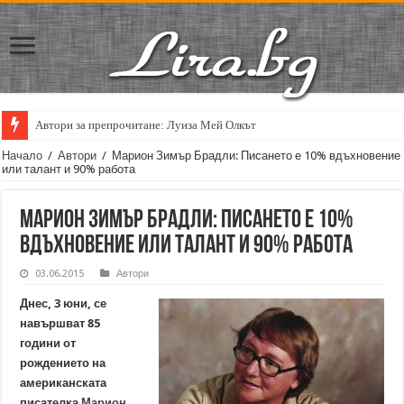
Автори за препрочитане: Луиза Мей Олкът
Кирил Кадийски: „Плачът на големия поет винаги е и сила, и съпричаст
Начало
/
Автори
/
Марион Зимър Брадли: Писането е 10% вдъхновение
или талант и 90% работа
Марион Зимър Брадли: Писането е 10%
вдъхновение или талант и 90% работа
03.06.2015
Автори
Днес, 3 юни, се
навършват 85
години от
рождението на
американската
писателка
Марион