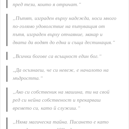
пред тези, които я отричат.“
„Пътят, изграден върху надежда, носи много
по-голямо удоволствие на пътуващия от
пътя, изграден върху отчаяние, макар и
двата да водят до една и съща дестинация.“
„Всички богове са всъщност един бог.“
„Да осъзнаеш, че си невеж, е началото на
мъдростта.“
„Ако си собственик на машина, ти на свой
ред си нейна собственост и прекарваш
времето си, като й служиш.“
„Няма магическа тайна. Писането е като