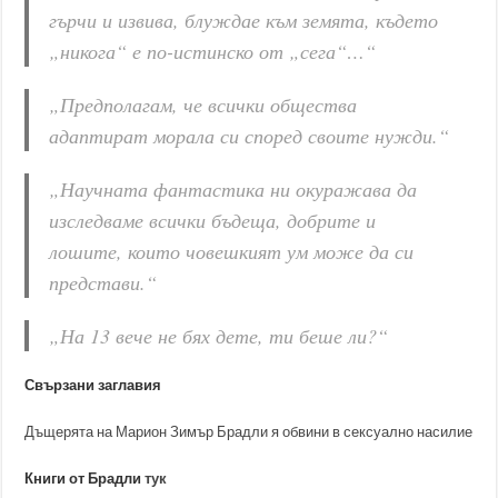
гърчи и извива, блуждае към земята, където
„никога“ е по-истинско от „сега“…“
„Предполагам, че всички общества
адаптират морала си според своите нужди.“
„Научната фантастика ни окуражава да
изследваме всички бъдеща, добрите и
лошите, които човешкият ум може да си
представи.“
„На 13 вече не бях дете, ти беше ли?“
Свързани заглавия
Дъщерята на Марион Зимър Брадли я обвини в сексуално насилие
Книги от Брадли
тук