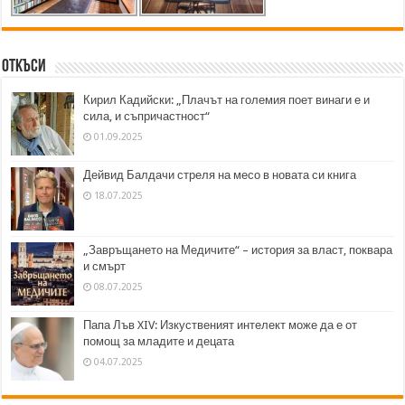
Откъси
Кирил Кадийски: „Плачът на големия поет винаги е и
сила, и съпричастност“
01.09.2025
Дейвид Балдачи стреля на месо в новата си книга
18.07.2025
„Завръщането на Медичите“ – история за власт, поквара
и смърт
08.07.2025
Папа Лъв XIV: Изкуственият интелект може да е от
помощ за младите и децата
04.07.2025