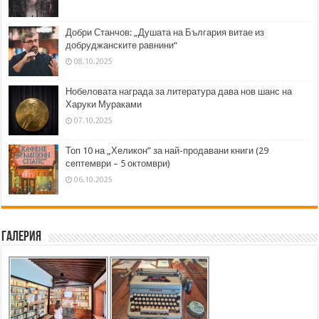
Добри Станчов: „Душата на България витае из
добруджанските равнини“
08.10.2025
Нобеловата награда за литература дава нов шанс на
Харуки Мураками
07.10.2025
Топ 10 на „Хеликон” за най-продавани книги (29
септември – 5 октомври)
06.10.2025
Галерия