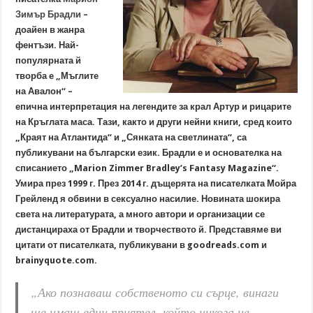
Зимър Брадли
–
доайен в жанра
фентъзи. Най-
популярната й
творба е „Мъглите
на Авалон“ –
епична интерпретация на легендите за крал Артур и рицарите
на Кръглата маса. Тази, както и други нейни книги, сред които
„Краят на Атлантида“ и „Сянката на светлината“, са
публикувани на български език. Брадли е и основателка на
списанието „Marion Zimmer Bradley’s Fantasy Magazine“.
Умира през 1999 г. През 2014 г. дъщерята на писателката Мойра
Грейленд я обвини в сексуално насилие. Новината шокира
света на литературата, а много автори и организации се
дистанцираха от Брадли и творчеството й. Представяме ви
цитати от писателката, публикувани в goodreads.com и
brainyquote.com.
„Ако познаваш собственото си сърце, винаги
ще имаш един приятел, който никога не