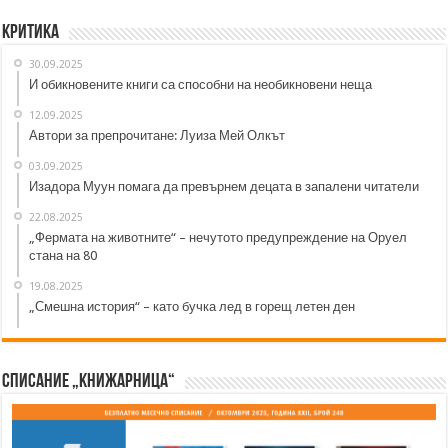
Критика
30.09.2025
И обикновените книги са способни на необикновени неща
12.09.2025
Автори за препрочитане: Луиза Мей Олкът
03.09.2025
Изадора Муун помага да превърнем децата в запалени читатели
22.08.2025
„Фермата на животните“ – нечутото предупреждение на Оруел
стана на 80
19.08.2025
„Смешна история“ – като бучка лед в горещ летен ден
Списание „Книжарница“