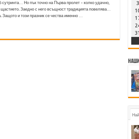
 сутринта… Но пък точно на Първа пролет – колко удачно,
 щастието. Заедно с него всъщност традицията повелява…
1
а. Защото и този празник се чества именно …
1
2
3
Наши
Най