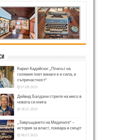
си
Кирил Кадийски: „Плачът на
големия поет винаги е и сила, и
съпричастност“
01.09.2025
Дейвид Балдачи стреля на месо в
новата си книга
18.07.2025
„Завръщането на Медичите“ –
история за власт, поквара и смърт
08.07.2025