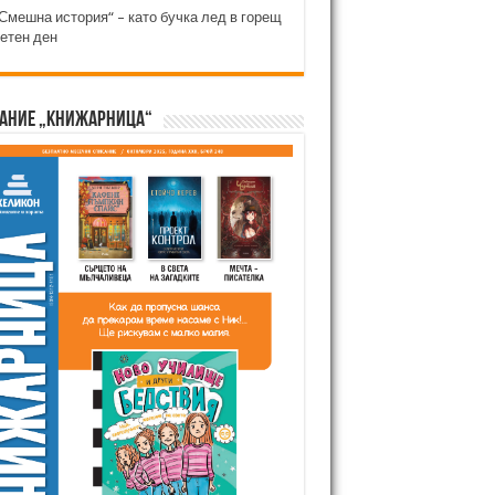
Смешна история“ – като бучка лед в горещ
етен ден
ание „Книжарница“