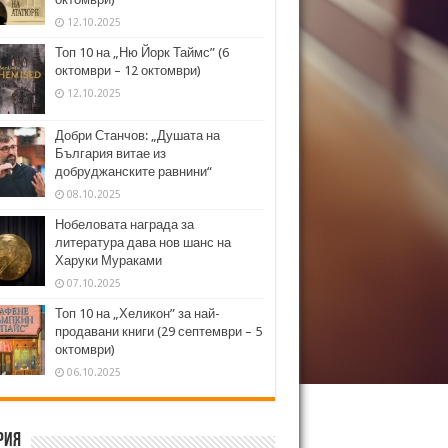
12.10.2025
Топ 10 на „Ню Йорк Таймс” (6
октомври – 12 октомври)
12.10.2025
Добри Станчов: „Душата на
България витае из
добруджанските равнини“
08.10.2025
Нобеловата награда за
литература дава нов шанс на
Харуки Мураками
07.10.2025
Топ 10 на „Хеликон” за най-
продавани книги (29 септември – 5
октомври)
06.10.2025
рия