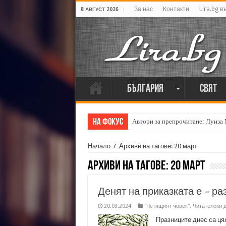
За нас
Контакти
Lira.bg в
8 АВГУСТ 2026
България
Свят
На фокус
Автори за препрочитане: Луиза
Начало
/
Архиви на тагове: 20 март
Архиви на тагове:
20 март
Денят на приказката е – р
20.03.2024
"Четящият човек"
,
Читателски 
Празниците днес са ця