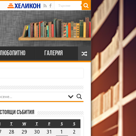
Любопитно
Галерия
стоящи събития
M
T
W
T
F
S
S
7
28
29
30
31
1
2