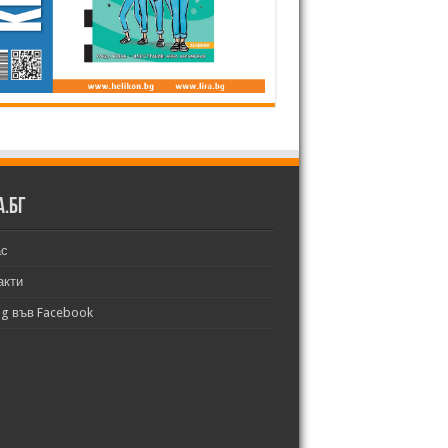
а.бг
ас
акти
bg във Facebook