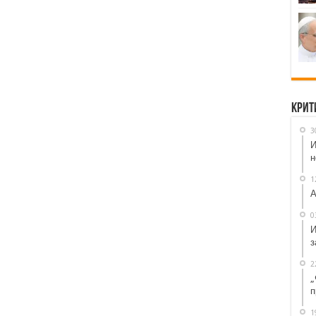
Крит
3
И
н
1
А
0
И
з
2
„
п
1