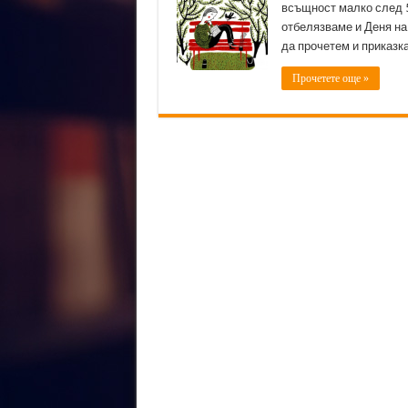
всъщност малко след 5
отбелязваме и Деня на
да прочетем и приказк
Прочетете още »