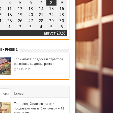
3
4
5
6
7
8
9
0
11
12
13
14
15
16
7
18
19
20
21
22
23
4
25
26
27
28
29
30
1
1
2
3
4
5
6
август 2026
те ревюта
Топ книгата: сладост и страст са
рецептата за добър роман
03.10.2025
-нови
Тагове
Топ 10 на „Хеликон” за най-
продавани книги (6 октомври – 12
октомври)