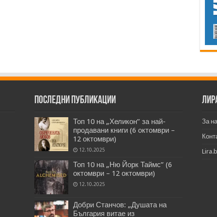
Последни публикации
Лир
Топ 10 на „Хеликон” за най-
За н
продавани книги (6 октомври –
Конт
12 октомври)
12.10.2025
Lira.
Топ 10 на „Ню Йорк Таймс” (6
октомври – 12 октомври)
12.10.2025
Добри Станчов: „Душата на
България витае из