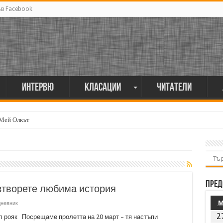
ъв Facebook
Интервю
Класации
Читатели
 Мей Олкът
Пред
азтворете любима история
дневник
2
л рояк Посрещаме пролетта на 20 март – тя настъпи