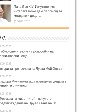
Папа Лъв XIV: Изкуственият
интелект може да е от помощ за
младите и децата
04.07.2025
ика
0.09.2025
 обикновените книги са способни на
еобикновени неща
2.09.2025
втори за препрочитане: Луиза Мей Олкът
3.09.2025
задора Муун помага да превърнем децата в
апалени читатели
2.08.2025
Фермата на животните“ – нечутото
редупреждение на Оруел стана на 80
9.08.2025