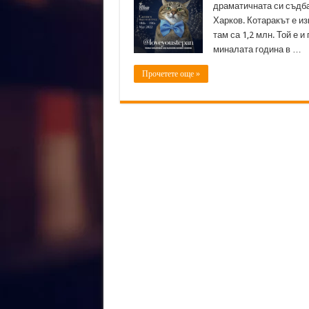
драматичната си съдба,
Харков. Котаракът е и
там са 1,2 млн. Той е 
миналата година в …
Прочетете още »