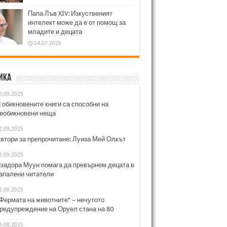
Папа Лъв XIV: Изкуственият
интелект може да е от помощ за
младите и децата
04.07.2025
ика
0.09.2025
 обикновените книги са способни на
еобикновени неща
2.09.2025
втори за препрочитане: Луиза Мей Олкът
3.09.2025
задора Муун помага да превърнем децата в
апалени читатели
2.08.2025
Фермата на животните“ – нечутото
редупреждение на Оруел стана на 80
9.08.2025