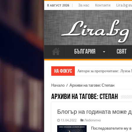
За нас
Контакти
Lira.bg в
8 АВГУСТ 2026
България
Свят
На фокус
Автори за препрочитане: Луиза
Начало
/
Архиви на тагове: Степан
Архиви на тагове:
Степан
Блогър на годината може д
13.04.2022
Любопитно
Последователите му в