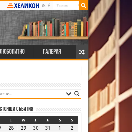
Любопитно
Галерия
стоящи събития
M
T
W
T
F
S
S
7
28
29
30
31
1
2