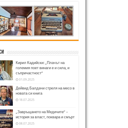
си
Кирил Кадийски: „Плачът на
големия поет винаги е и сила, и
съпричастност“
01.09.2025
Дейвид Балдачи стреля на месо в
новата си книга
18.07.2025
„Завръщането на Медичите“ –
история за власт, поквара и смърт
08.07.2025