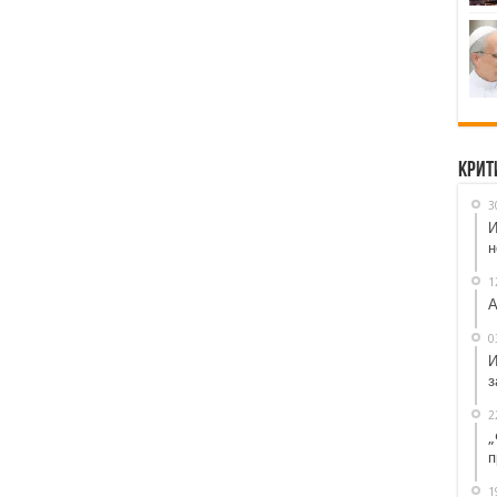
Крит
3
И
н
1
А
0
И
з
2
„
п
1