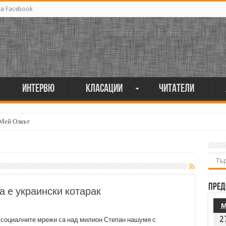
ъв Facebook
Интервю
Класации
Читатели
 Мей Олкът
Пред
а e украински котарак
2
 социалните мрежи са над милион Степан нашумя с