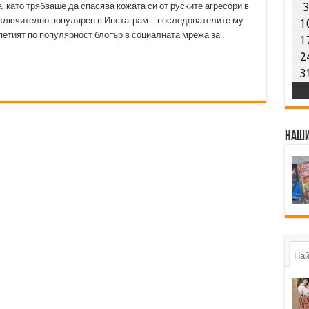
 като трябваше да спасява кожата си от руските агресори в
зключително популярен в Инстаграм – последователите му
1
и петият по популярност блогър в социалната мрежа за
1
2
3
Наши
Най