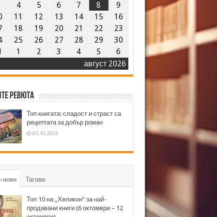
3
4
5
6
7
8
9
0
11
12
13
14
15
16
7
18
19
20
21
22
23
4
25
26
27
28
29
30
1
1
2
3
4
5
6
август 2026
те ревюта
Топ книгата: сладост и страст са
рецептата за добър роман
03.10.2025
-нови
Тагове
Топ 10 на „Хеликон” за най-
продавани книги (6 октомври – 12
октомври)