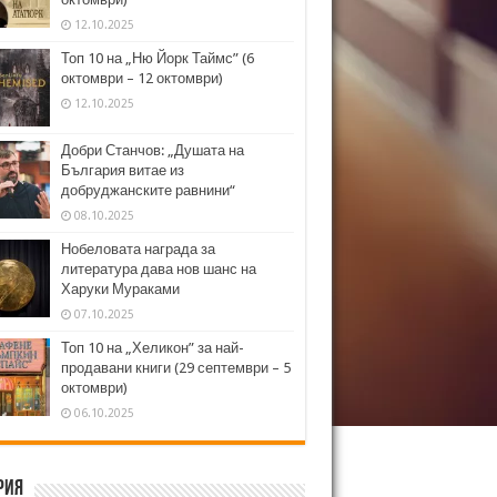
12.10.2025
Топ 10 на „Ню Йорк Таймс” (6
октомври – 12 октомври)
12.10.2025
Добри Станчов: „Душата на
България витае из
добруджанските равнини“
08.10.2025
Нобеловата награда за
литература дава нов шанс на
Харуки Мураками
07.10.2025
Топ 10 на „Хеликон” за най-
продавани книги (29 септември – 5
октомври)
06.10.2025
рия