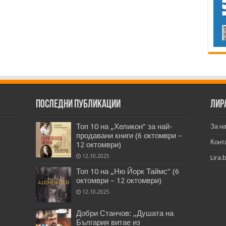
Последни публикации
Лир
Топ 10 на „Хеликон” за най-
За н
продавани книги (6 октомври –
Конт
12 октомври)
12.10.2025
Lira.
Топ 10 на „Ню Йорк Таймс” (6
октомври – 12 октомври)
12.10.2025
Добри Станчов: „Душата на
България витае из