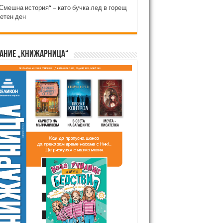
Смешна история“ – като бучка лед в горещ
етен ден
ание „Книжарница“