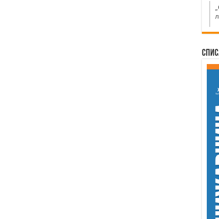
„
л
Спис