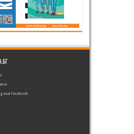
а.бг
ас
акти
bg във Facebook