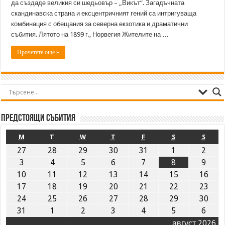
да създаде великия си шедьовър – „Викът“. Загадъчната
скандинавска страна и ексцентричният гений са интригуваща
комбинация с обещания за северна екзотика и драматични
събития. Лятото на 1899 г., Норвегия Жителите на …
Прочетете още »
Предстоящи събития
M
T
W
T
F
S
S
27
28
29
30
31
1
2
3
4
5
6
7
8
9
10
11
12
13
14
15
16
17
18
19
20
21
22
23
24
25
26
27
28
29
30
31
1
2
3
4
5
6
август 2026