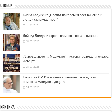
Откъси
Кирил Кадийски: „Плачът на големия поет винаги е и
сила, и съпричастност“
01.09.2025
Дейвид Балдачи стреля на месо в новата си книга
18.07.2025
„Завръщането на Медичите“ – история за власт, поквара
и смърт
08.07.2025
Папа Лъв XIV: Изкуственият интелект може да е от
помощ за младите и децата
04.07.2025
Критика