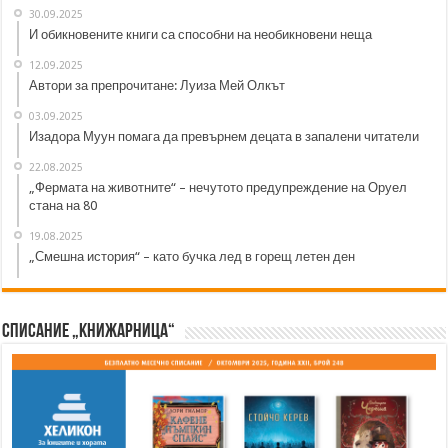
30.09.2025
И обикновените книги са способни на необикновени неща
12.09.2025
Автори за препрочитане: Луиза Мей Олкът
03.09.2025
Изадора Муун помага да превърнем децата в запалени читатели
22.08.2025
„Фермата на животните“ – нечутото предупреждение на Оруел
стана на 80
19.08.2025
„Смешна история“ – като бучка лед в горещ летен ден
Списание „Книжарница“