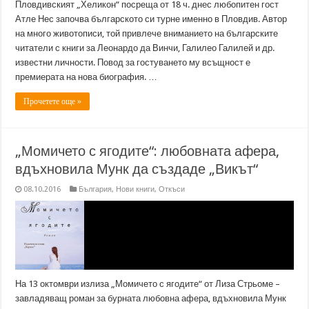
Пловдивският „Хеликон“ посреща от 18 ч. днес любопитен гост
Атле Нес започва българското си турне именно в Пловдив. Автор
на много животописи, той привлече вниманието на българските
читатели с книги за Леонардо да Винчи, Галилео Галилей и др.
известни личности. Повод за гостуването му всъщност е
премиерата на нова биография. …
Прочетете още »
„Момичето с ягодите“: любовната афера,
вдъхновила Мунк да създаде „Викът“
08.10.2016
България
,
Нови книги
,
Откъси
На 13 октомври излиза „Момичето с ягодите“ от Лиза Стрьоме –
завладяващ роман за бурната любовна афера, вдъхновила Мунк