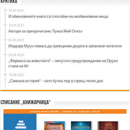
Критика
30.09.2025
И обикновените книги са способни на необикновени неща
12.09.2025
Автори за препрочитане: Луиза Мей Олкът
03.09.2025
Изадора Муун помага да превърнем децата в запалени читатели
22.08.2025
„Фермата на животните“ – нечутото предупреждение на Оруел
стана на 80
19.08.2025
„Смешна история“ – като бучка лед в горещ летен ден
Списание „Книжарница“