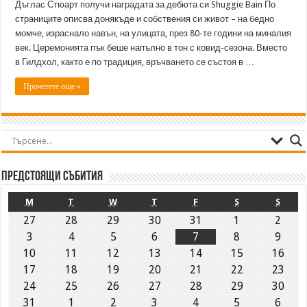
Дъглас Стюарт получи наградата за дебюта си Shuggie Bain По
страниците описва донякъде и собствения си живот – на бедно
момче, израснало навън, на улицата, през 80-те години на миналия
век. Церемонията пък беше напълно в тон с ковид-сезона. Вместо
в Гилдхол, както е по традиция, връчването се състоя в …
Прочетете още »
Предстоящи събития
M
T
W
T
F
S
S
27
28
29
30
31
1
2
3
4
5
6
7
8
9
10
11
12
13
14
15
16
17
18
19
20
21
22
23
24
25
26
27
28
29
30
31
1
2
3
4
5
6