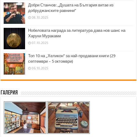
Добри Станчов: „Душата на България витае из
добруджанските равнини“
08.10.2025
Нобеловата награда за литература дава нов шанс на
Харуки Мураками
07.10.2025
Топ 10 на „Хеликон” за най-продавани книги (29
септември – 5 октомври)
06.10.2025
Галерия