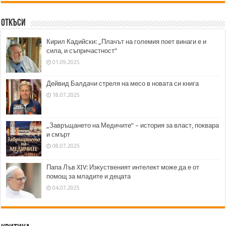
Откъси
Кирил Кадийски: „Плачът на големия поет винаги е и
сила, и съпричастност“
01.09.2025
Дейвид Балдачи стреля на месо в новата си книга
18.07.2025
„Завръщането на Медичите“ – история за власт, поквара
и смърт
08.07.2025
Папа Лъв XIV: Изкуственият интелект може да е от
помощ за младите и децата
04.07.2025