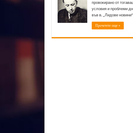
провокирано от тогаваш
условия и проблеми дне
във в. „Лидове новини“.
Прочетете още »