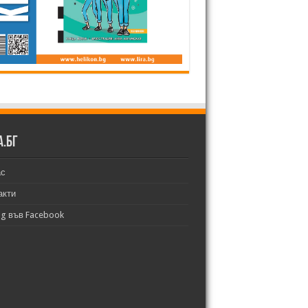
а.бг
ас
акти
bg във Facebook