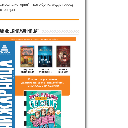
Смешна история“ – като бучка лед в горещ
етен ден
ание „Книжарница“