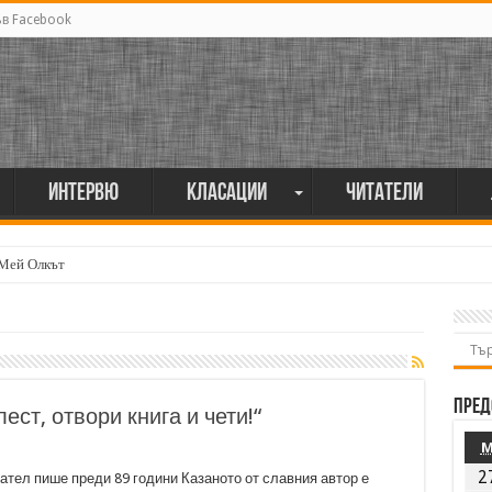
ъв Facebook
Интервю
Класации
Читатели
 Мей Олкът
Пред
ест, отвори книга и чети!“
2
ател пише преди 89 години Казаното от славния автор е