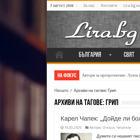
За нас
Контакти
Lira.bg в
7 АВГУСТ 2026
България
Свят
На фокус
Автори за препрочитане: Луиза
Начало
/
Архиви на тагове: Грип
Архиви на тагове:
Грип
Карел Чапек: „Дойде ли бол
16.03.2020
Автори
,
Откъси
,
Читатели
Думите си чешкият пис