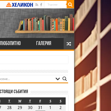
Любопитно
Галерия
стоящи събития
M
T
W
T
F
S
S
7
28
29
30
31
1
2