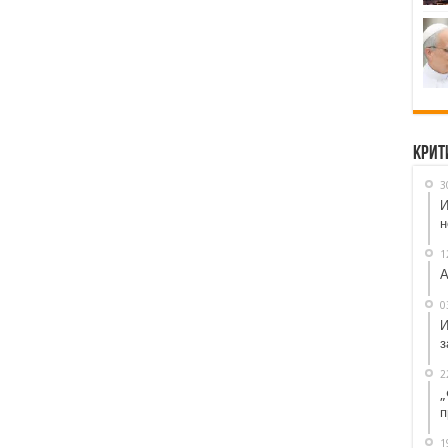
Крит
3
И
н
1
А
0
И
з
2
„
п
1