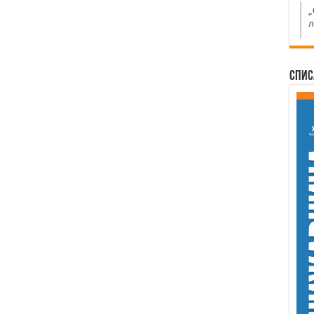
„
л
Спис