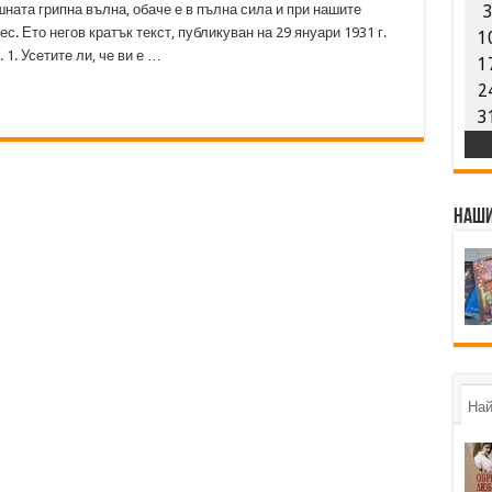
ната грипна вълна, обаче е в пълна сила и при нашите
с. Ето негов кратък текст, публикуван на 29 януари 1931 г.
1
 1. Усетите ли, че ви е …
1
2
3
Наши
Най