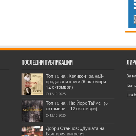
Последни публикации
Лир
Топ 10 на „Хеликон” за най-
За н
продавани книги (6 октомври –
Конт
12 октомври)
12.10.2025
Lira.
Топ 10 на „Ню Йорк Таймс” (6
октомври – 12 октомври)
12.10.2025
Добри Станчов: „Душата на
България витае из