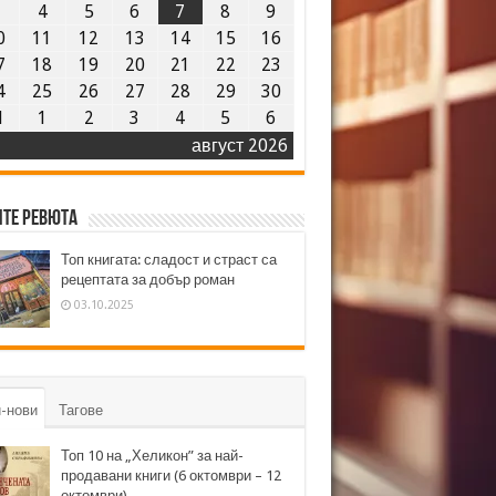
3
4
5
6
7
8
9
0
11
12
13
14
15
16
7
18
19
20
21
22
23
4
25
26
27
28
29
30
1
1
2
3
4
5
6
август 2026
те ревюта
Топ книгата: сладост и страст са
рецептата за добър роман
03.10.2025
-нови
Тагове
Топ 10 на „Хеликон” за най-
продавани книги (6 октомври – 12
октомври)