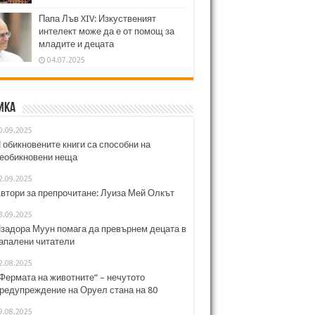
Папа Лъв XIV: Изкуственият
интелект може да е от помощ за
младите и децата
04.07.2025
ика
0.09.2025
 обикновените книги са способни на
еобикновени неща
2.09.2025
втори за препрочитане: Луиза Мей Олкът
3.09.2025
задора Муун помага да превърнем децата в
апалени читатели
2.08.2025
Фермата на животните“ – нечутото
редупреждение на Оруел стана на 80
9.08.2025