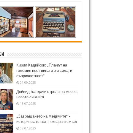
си
Кирил Кадийски: „Плачът на
големия поет винаги е и сила, и
съпричастност“
01.09.2025
Дейвид Балдачи стреля на месо в
новата си книга
18.07.2025
„Завръщането на Медичите“ –
история за власт, поквара и смърт
08.07.2025