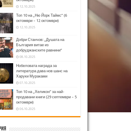
12.10.2025
Топ 10 на „Ню Йорк Таймс” (6
октомври – 12 октомври)
12.10.2025
Добри Станчов: „Душата на
България витае из
добруджанските равнини“
08.10.2025
Нобеловата награда за
литература дава нов шанс на
Харуки Мураками
07.10.2025
Топ 10 на „Хеликон” за най-
продавани книги (29 септември – 5
октомври)
06.10.2025
рия