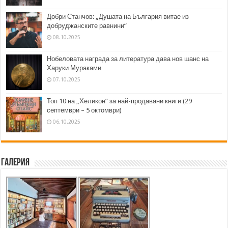
Добри Станчов: „Душата на България витае из
добруджанските равнини“
08.10.2025
Нобеловата награда за литература дава нов шанс на
Харуки Мураками
07.10.2025
Топ 10 на „Хеликон” за най-продавани книги (29
септември – 5 октомври)
06.10.2025
Галерия