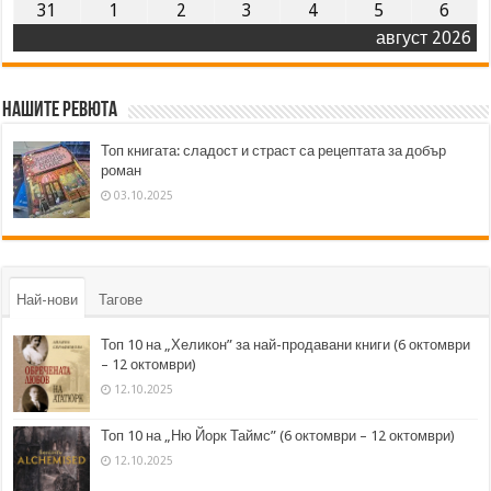
31
1
2
3
4
5
6
август 2026
Нашите ревюта
Топ книгата: сладост и страст са рецептата за добър
роман
03.10.2025
Най-нови
Тагове
Топ 10 на „Хеликон” за най-продавани книги (6 октомври
– 12 октомври)
12.10.2025
Топ 10 на „Ню Йорк Таймс” (6 октомври – 12 октомври)
12.10.2025