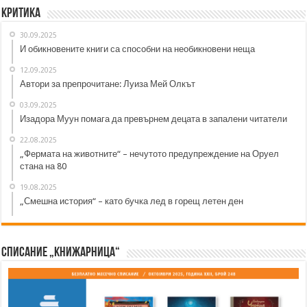
Критика
30.09.2025
И обикновените книги са способни на необикновени неща
12.09.2025
Автори за препрочитане: Луиза Мей Олкът
03.09.2025
Изадора Муун помага да превърнем децата в запалени читатели
22.08.2025
„Фермата на животните“ – нечутото предупреждение на Оруел
стана на 80
19.08.2025
„Смешна история“ – като бучка лед в горещ летен ден
Списание „Книжарница“