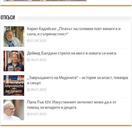
Откъси
Кирил Кадийски: „Плачът на големия поет винаги е и
сила, и съпричастност“
01.09.2025
Дейвид Балдачи стреля на месо в новата си книга
18.07.2025
„Завръщането на Медичите“ – история за власт, поквара
и смърт
08.07.2025
Папа Лъв XIV: Изкуственият интелект може да е от
помощ за младите и децата
04.07.2025