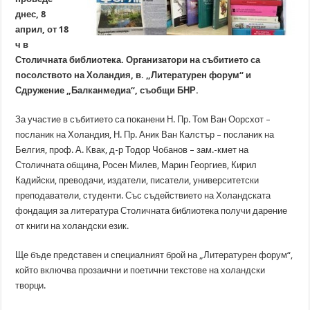
днес, 8
април, от 18
ч в
Столичната библиотека. Организатори на събитието са
посолството на Холандия, в. „Литературен форум“ и
Сдружение „Балканмедиа“, съобщи БНР.
За участие в събитието са поканени Н. Пр. Том Ван Оорсхот –
посланик на Холандия, Н. Пр. Аник Ван Калстър – посланик на
Белгия, проф. А. Квак, д-р Тодор Чобанов – зам.-кмет на
Столичната община, Росен Милев, Марин Георгиев, Кирил
Кадийски, преводачи, издатели, писатели, университетски
преподаватели, студенти. Със съдействието на Холандската
фондация за литература Столичната библиотека получи дарение
от книги на холандски език.
Ще бъде представен и специалният брой на „Литературен форум“,
който включва прозаични и поетични текстове на холандски
творци.