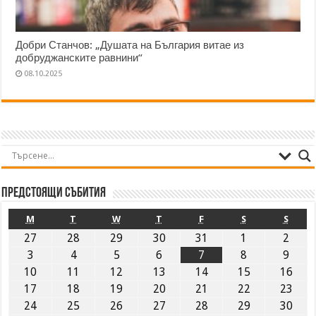
Добри Станчов: „Душата на България витае из
добруджанските равнини“
08.10.2025
Предстоящи събития
M
T
W
T
F
S
S
27
28
29
30
31
1
2
3
4
5
6
7
8
9
10
11
12
13
14
15
16
17
18
19
20
21
22
23
24
25
26
27
28
29
30