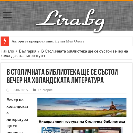
Автори за препрочитане: Луиза Мей Олкът
Начало
/
България
/
В Столичната библиотека ще се състои вечер на
холандската литература
В Столичната библиотека ще се състои
вечер на холандската литература
08.04.2015
България
Вечер на
холандскат
а
литература
ще се
проведе