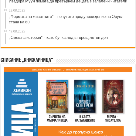
Изадора Муун помага да превърнем децата в запалени читатели
22.08.2025
„Фермата на животните“ – нечутото предупреждение на Оруел
стана на 80
19.08.2025
„Смешна история“ – като бучка лед в горещ летен ден
Списание „Книжарница“