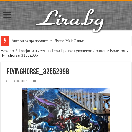
Автори за препрочитане: Луиза Мей Олкът
Начало
/
Графити в чест на Тери Пратчет украсиха Лондон и Бристол
/
flyinghorse_3255299b
flyinghorse_3255299b
03.04.2015