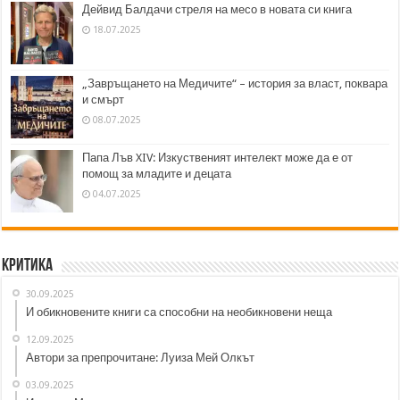
Дейвид Балдачи стреля на месо в новата си книга
18.07.2025
„Завръщането на Медичите“ – история за власт, поквара
и смърт
08.07.2025
Папа Лъв XIV: Изкуственият интелект може да е от
помощ за младите и децата
04.07.2025
Критика
30.09.2025
И обикновените книги са способни на необикновени неща
12.09.2025
Автори за препрочитане: Луиза Мей Олкът
03.09.2025