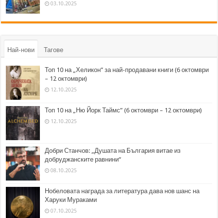
03.10.2025
Най-нови
Тагове
Топ 10 на „Хеликон” за най-продавани книги (6 октомври
– 12 октомври)
12.10.2025
Топ 10 на „Ню Йорк Таймс” (6 октомври – 12 октомври)
12.10.2025
Добри Станчов: „Душата на България витае из
добруджанските равнини“
08.10.2025
Нобеловата награда за литература дава нов шанс на
Харуки Мураками
07.10.2025