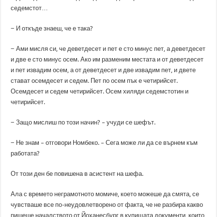
седемстот…
− И откъде знаеш, че е така?
− Ами мисля си, че деветдесет и пет е сто минус пет, а деветдесет
и две е сто минус осем. Ако им разменим местата и от деветдесет
и пет извадим осем, а от деветдесет и две извадим пет, и двете
стават осемдесет и седем. Пет по осем пък е четирийсет.
Осемдесет и седем четирийсет. Осем хиляди седемстотин и
четирийсет.
− Защо мислиш по този начин? – учуди се шефът.
− Не знам – отговори Номбеко. – Сега може ли да се върнем към
работата?
От този ден бе повишена в асистент на шефа.
Ала с времето неграмотното момиче, което можеше да смята, се
чувстваше все по-неудовлетворено от факта, че не разбира какво
пишеше началството от Йоханесбург в купищата документи, които