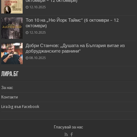
октомври – 12 октомври)
12.10.2025
Топ 10 на „Ню Йорк Таймс” (6 октомври – 12
октомври)
12.10.2025
Добри Станчов: „Душата на България витае из
добруджанските равнини“
08.10.2025
Лира.бг
За нас
Контакти
Lira.bg във Facebook
Гласувай за нас