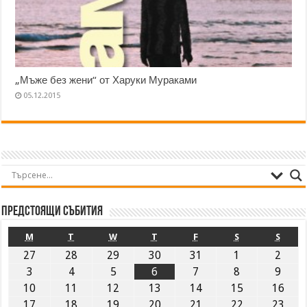
„Мъже без жени“ от Харуки Мураками
05.12.2015
Предстоящи събития
M
T
W
T
F
S
S
27
28
29
30
31
1
2
3
4
5
6
7
8
9
10
11
12
13
14
15
16
17
18
19
20
21
22
23