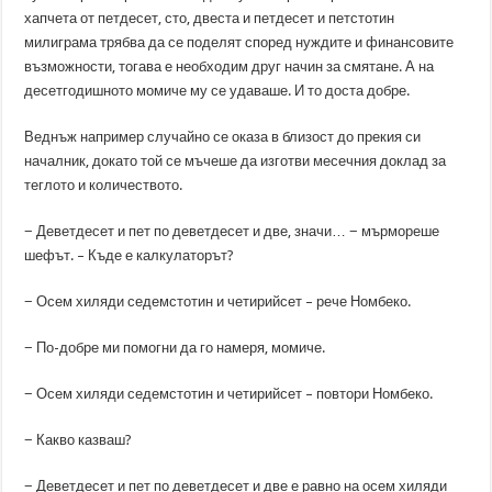
хапчета от петдесет, сто, двеста и петдесет и петстотин
милиграма трябва да се поделят според нуждите и финансовите
възможности, тогава е необходим друг начин за смятане. А на
десетгодишното момиче му се удаваше. И то доста добре.
Веднъж например случайно се оказа в близост до прекия си
началник, докато той се мъчеше да изготви месечния доклад за
теглото и количеството.
− Деветдесет и пет по деветдесет и две, значи… − мърмореше
шефът. – Къде е калкулаторът?
− Осем хиляди седемстотин и четирийсет – рече Номбеко.
− По-добре ми помогни да го намеря, момиче.
− Осем хиляди седемстотин и четирийсет – повтори Номбеко.
− Какво казваш?
− Деветдесет и пет по деветдесет и две е равно на осем хиляди