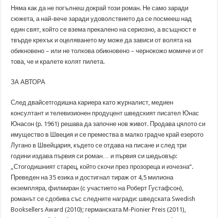
Няма как да не погълнеш докрай този роман. Не само заради
сюжета, а най-вече заради удоволствието да се посмееш над
един свят, който се взема прекалено на сериозно, а всъщност е
твърде крехък и оцеляването му може да зависи от волята на
обикновено – или не толкова обикновено – чернокожо момиче и от
това, че и кралете колят пилета.
ЗА АВТОРА
След двайсетгодишна кариера като журналист, медиен
консултант и телевизионен продуцент шведският писател Юнас
Юнасон (р. 1961) решава да започне нов живот. Продава цялото си
имущество в Швеция и се премества в малко градче край езерото
Лугано в Швейцария, където се отдава на писане и след три
години издава първия си роман… и първия си шедьовър:
„Стогодишният старец, който скочи през прозореца и изчезна“.
Преведен на 35 езика и достигнал тираж от 4,5 милиона
екземпляра, филмиран (с участието на Роберт Густафсон),
романът се сдобива със следните награди: шведската Swedish
Booksellers Award (2010); германската M-Pionier Preis (2011),