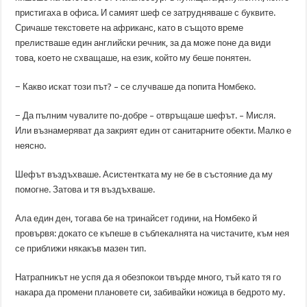
пристигаха в офиса. И самият шеф се затрудняваше с буквите.
Сричаше текстовете на африканс, като в същото време
прелистваше един английски речник, за да може поне да види
това, което не схващаше, на език, който му беше понятен.
− Какво искат този път? – се случваше да попита Номбеко.
− Да пълним чувалите по-добре – отвръщаше шефът. – Мисля.
Или възнамеряват да закрият един от санитарните обекти. Малко е
неясно.
Шефът въздъхваше. Асистентката му не бе в състояние да му
помогне. Затова и тя въздъхваше.
Ала един ден, тогава бе на тринайсет години, на Номбеко й
провървя: докато се къпеше в съблекалнята на чистачите, към нея
се приближи някакъв мазен тип.
Натрапникът не успя да я обезпокои твърде много, тъй като тя го
накара да промени плановете си, забивайки ножица в бедрото му.