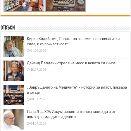
Откъси
Кирил Кадийски: „Плачът на големия поет винаги е и
сила, и съпричастност“
01.09.2025
Дейвид Балдачи стреля на месо в новата си книга
18.07.2025
„Завръщането на Медичите“ – история за власт, поквара
и смърт
08.07.2025
Папа Лъв XIV: Изкуственият интелект може да е от
помощ за младите и децата
04.07.2025