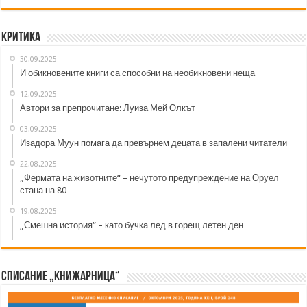
Критика
30.09.2025
И обикновените книги са способни на необикновени неща
12.09.2025
Автори за препрочитане: Луиза Мей Олкът
03.09.2025
Изадора Муун помага да превърнем децата в запалени читатели
22.08.2025
„Фермата на животните“ – нечутото предупреждение на Оруел
стана на 80
19.08.2025
„Смешна история“ – като бучка лед в горещ летен ден
Списание „Книжарница“