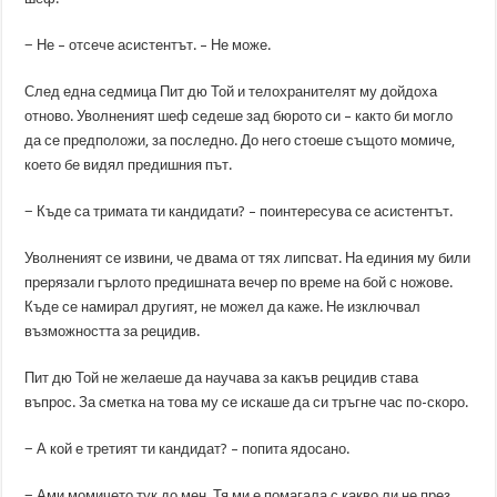
− Не – отсече асистентът. – Не може.
След една седмица Пит дю Той и телохранителят му дойдоха
отново. Уволненият шеф седеше зад бюрото си – както би могло
да се предположи, за последно. До него стоеше същото момиче,
което бе видял предишния път.
− Къде са тримата ти кандидати? – поинтересува се асистентът.
Уволненият се извини, че двама от тях липсват. На единия му били
прерязали гърлото предишната вечер по време на бой с ножове.
Къде се намирал другият, не можел да каже. Не изключвал
възможността за рецидив.
Пит дю Той не желаеше да научава за какъв рецидив става
въпрос. За сметка на това му се искаше да си тръгне час по-скоро.
− А кой е третият ти кандидат? – попита ядосано.
− Ами момичето тук до мен. Тя ми е помагала с какво ли не през