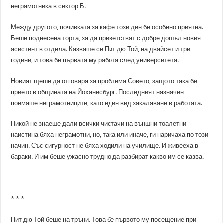
неграмотника в сектор Б.
Между другото, почивката за кафе този ден бе особено приятна.
Беше поднесена торта, за да приветстват с добре дошъл новия
асистент в отдела. Казваше се Пит дю Той, на двайсет и три
години, и това бе първата му работа след университета.
Новият щеше да отговаря за проблема Совето, защото така бе
прието в общината на Йоханесбург. Последният назначен
поемаше неграмотниците, като един вид закаляване в работата.
Никой не знаеше дали всички чистачи на външни тоалетни
наистина бяха неграмотни, но, така или иначе, ги наричаха по този
начин. Със сигурност не бяха ходили на училище. И живееха в
бараки. И им беше ужасно трудно да разбират какво им се казва.
* * *
Пит дю Той беше на тръни. Това бе първото му посещение при