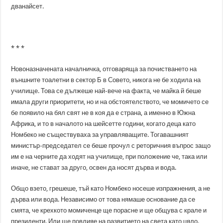
дванайсет.
* * *
Новоназначената началничка, отговаряща за почистването на
външните тоалетни в сектор Б в Совето, никога не бе ходила на
училище. Това се дължеше най-вече на факта, че майка й беше
имала други приоритети, но и на обстоятелството, че момичето се
бе появило на бял свят не в коя да е страна, а именно в Южна
Африка, и то в началото на шейсетте години, когато деца като
Номбеко не съществуваха за управляващите. Тогавашният
министър-председател се беше прочул с реторичния въпрос защо
им е на черните да ходят на училище, при положение че, така или
иначе, не стават за друго, освен да носят дърва и вода.
Общо взето, грешеше, тъй като Номбеко носеше изпражнения, а не
дърва или вода. Независимо от това нямаше основание да се
смята, че крехкото момиченце ще порасне и ще общува с крале и
президенти. Или ще повлияе на развитието на света като цяло.