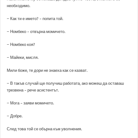
необходимо.
− Как ти е името? – попита той.
− Номбеко – отвърна момичето.
− Номбеко коя?
− Майеки, мисля.
Мили боже, те дори не знаеха как се казват.
− В такъв случай ще получиш работата, ако можеш да оставаш
трезвена – рече асистентът.
− Мога – заяви момичето.
− Добре.
След това той се обърна към уволнения.