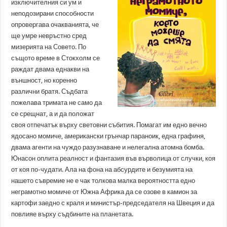
изключителния си ум и
неподозирани способности
опровергава очакванията, че
ще умре невръстно сред
мизерията на Совето. По
същото време в Стокхолм се
раждат двама еднакви на
външност, но коренно
различни братя. Съдбата
пожелава тримата не само да
се срещнат, а и да положат
своя отпечатък върху световни събития. Помагат им едно вечно
ядосано момиче, американски грънчар параноик, една графиня,
двама агенти на чуждо разузнаване и нелегална атомна бомба.
Юнасон оплита реалност и фантазия във върволица от случки, коя
от коя по-чудати. Ала на фона на абсурдите и безумията на
нашето съвремие не е чак толкова малка вероятността едно
неграмотно момиче от Южна Африка да се озове в камион за
картофи заедно с краля и министър-председателя на Швеция и да
повлияе върху съдбините на планетата.