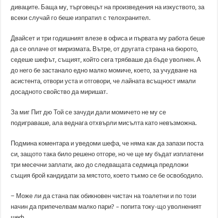
диваците. Баща му, търговецът на произведения на изкуството, за
всеки случай го беше изпратил с телохранител.
Двайсет и три годишният влезе в офиса и първата му работа беше
да се оплаче от миризмата. Вътре, от другата страна на бюрото,
седеше шефът, същият, който сега трябваше да бъде уволнен. А
до него бе застанало едно малко момиче, което, за учудване на
асистента, отвори уста и отговори, че лайната всъщност имали
досадното свойство да миришат.
За миг Пит дю Той се зачуди дали момичето не му се
подиграваше, ала веднага отхвърли мисълта като невъзможна.
Подмина коментара и уведоми шефа, че няма как да запази поста
си, защото така било решено отгоре, но че ще му бъдат изплатени
три месечни заплати, ако до следващата седмица предложи
същия брой кандидати за мястото, което тъкмо се бе освободило.
− Може ли да стана пак обикновен чистач на тоалетни и по този
начин да припечелвам малко пари? – попита току-що уволненият
шеф.