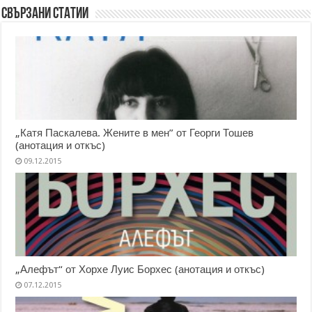
Свързани статии
„Катя Паскалева. Жените в мен” от Георги Тошев
(анотация и откъс)
09.12.2015
„Алефът“ от Хорхе Луис Борхес (анотация и откъс)
07.12.2015