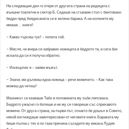
На следващия ден го откри от другата страна на редицата с
външни тоалетни в сектор Б. Седеше на сгъваем стол с бинтовано
бедро пред боядисаната си в зелено барака. А на коленете му
имаше… книги?
− Какво търсиш тук? – попита той.
− Мисля, че вчера си забравих ножицата в бедрото ти, и сега бих
искала да си я получа обратно.
− Изхвърлих я – заяви мъжът.
− Значи, ми дължиш една ножица – рече момичето. – Как така
можеш да четеш?
Мазникът се казваше Табо и половината му зъби липсваха.
Бедрото ужасно го болеше и не му се говореше със сприхавото
момиче. От друга страна, за първи път, откакто бе дошъл в Совето,
някой изглеждаше заинтересован от неговите книги. Бараката му
беше пълна с тях и по тази причина съседите му викаха Лудия