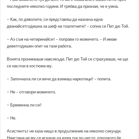
последните няколко години. И трябва да призная, че е умна.
− Как, по дяволите, си представяш да назнача една
дванайсетгодишна за шеф на тоалетните? – сопна се Пит дю Той.
− Аз съм на четиринайсет – поправи го момичето. – И имам
деветгодишен опит на тази работа.
Вонята проникваше навсякъде. Пит дю Той се страхуваше, че ще
се наслои в костюма му.
− Започнала ли си вече да вземаш наркотици? – попита.
− Не – отговори момичето.
− Бременна ли си?
− Не.
Асистентът не каза нищо в продължение на няколко секунди.
Наистина не му се искаше да идва тук по-често, отколкото бе