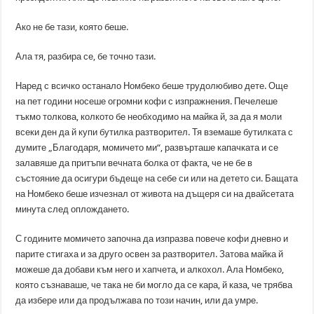
Ако не бе тази, която беше.
Ала тя, разбира се, бе точно тази.
Наред с всичко останало Номбеко беше трудолюбиво дете. Още
на пет години носеше огромни кофи с изпражнения. Печелеше
тъкмо толкова, колкото бе необходимо на майка й, за да я моли
всеки ден да й купи бутилка разтворител. Тя вземаше бутилката с
думите „Благодаря, момичето ми“, развърташе капачката и се
залавяше да притъпи вечната болка от факта, че не бе в
състояние да осигури бъдеще на себе си или на детето си. Бащата
на Номбеко беше изчезнал от живота на дъщеря си на двайсетата
минута след оплождането.
С годините момичето започна да изпразва повече кофи дневно и
парите стигаха и за друго освен за разтворител. Затова майка й
можеше да добави към него и хапчета, и алкохол. Ала Номбеко,
която съзнаваше, че така не би могло да се кара, й каза, че трябва
да избере или да продължава по този начин, или да умре.