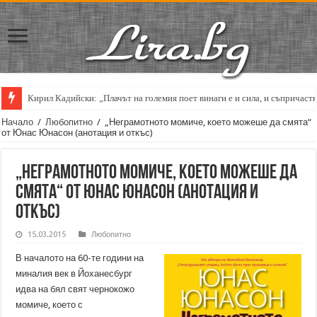
Кирил Кадийски: „Плачът на големия поет винаги е и сила, и съпричаст
Начало
/
Любопитно
/
„Неграмотното момиче, което можеше да смята“
от Юнас Юнасон (анотация и откъс)
„Неграмотното момиче, което можеше да
смята“ от Юнас Юнасон (анотация и
откъс)
15.03.2015
Любопитно
В началото на 60-те години на
миналия век в Йоханесбург
идва на бял свят чернокожо
момиче, което с