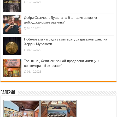
12.10.2025
Добри Станчов: „Душата на България витае из
добруджанските равнини“
08.10.2025
Нобеловата награда за литература дава нов шанс на
Харуки Мураками
07.10.2025
Топ 10 на „Хеликон” за най-продавани книги (29
септември – 5 октомври)
06.10.2025
Галерия