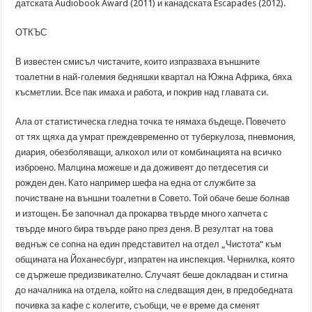
датската Audiobook Award (2011) и канадската Escapades (2012).
ОТКЪС
В известен смисъл чистачите, които изпразваха външните
тоалетни в най-големия бедняшки квартал на Южна Африка, бяха
късметлии. Все пак имаха и работа, и покрив над главата си.
Ала от статистическа гледна точка те нямаха бъдеще. Повечето
от тях щяха да умрат преждевременно от туберкулоза, пневмония,
диария, обезболяващи, алкохол или от комбинацията на всичко
изброено. Малцина можеше и да доживеят до петдесетия си
рожден ден. Като например шефа на една от службите за
почистване на външни тоалетни в Совето. Той обаче беше болнав
и изтощен. Бе започнал да прокарва твърде много хапчета с
твърде много бира твърде рано през деня. В резултат на това
веднъж се сопна на един представител на отдел „Чистота“ към
общината на Йоханесбург, изпратен на инспекция. Чернилка, която
се държеше предизвикателно. Случаят беше докладван и стигна
до началника на отдела, който на следващия ден, в предобедната
почивка за кафе с колегите, съобщи, че е време да сменят