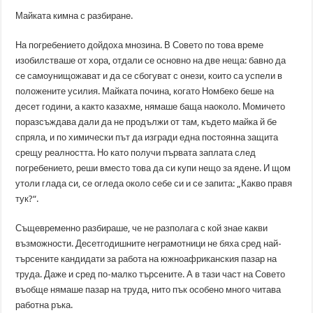
Майката кимна с разбиране.
На погребението дойдоха мнозина. В Совето по това време
изобилстваше от хора, отдали се основно на две неща: бавно да
се самоунищожават и да се сбогуват с онези, които са успели в
положените усилия. Майката почина, когато Номбеко беше на
десет години, а както казахме, нямаше баща наоколо. Момичето
поразсъждава дали да не продължи от там, където майка й бе
спряла, и по химически път да изгради една постоянна защита
срещу реалността. Но като получи първата заплата след
погребението, реши вместо това да си купи нещо за ядене. И щом
утоли глада си, се огледа около себе си и се запита: „Какво правя
тук?“.
Същевременно разбираше, че не разполага с кой знае какви
възможности. Десетгодишните неграмотници не бяха сред най-
търсените кандидати за работа на южноафриканския пазар на
труда. Даже и сред по-малко търсените. А в тази част на Совето
въобще нямаше пазар на труда, нито пък особено много читава
работна ръка.