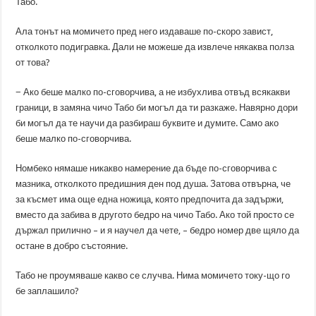
Табо.
Ала тонът на момичето пред него издаваше по-скоро завист,
отколкото подигравка. Дали не можеше да извлече някаква полза
от това?
− Ако беше малко по-сговорчива, а не избухлива отвъд всякакви
граници, в замяна чичо Табо би могъл да ти разкаже. Навярно дори
би могъл да те научи да разбираш буквите и думите. Само ако
беше малко по-сговорчива.
Номбеко нямаше никакво намерение да бъде по-сговорчива с
мазника, отколкото предишния ден под душа. Затова отвърна, че
за късмет има още една ножица, която предпочита да задържи,
вместо да забива в другото бедро на чичо Табо. Ако той просто се
държал прилично – и я научел да чете, – бедро номер две щяло да
остане в добро състояние.
Табо не проумяваше какво се случва. Нима момичето току-що го
бе заплашило?