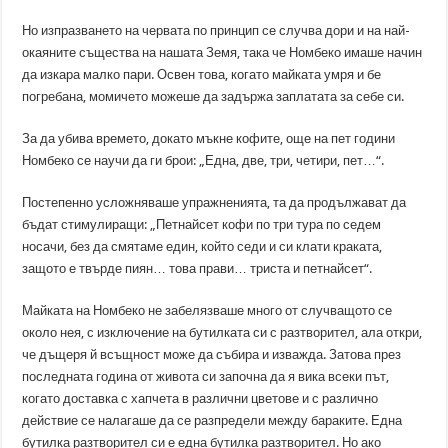
Но изпразването на червата по принцип се случва дори и на най-
окаяните същества на нашата Земя, така че Номбеко имаше начин
да изкара малко пари. Освен това, когато майката умря и бе
погребана, момичето можеше да задържа заплатата за себе си.
За да убива времето, докато мъкне кофите, още на пет години
Номбеко се научи да ги брои: „Една, две, три, четири, пет…“.
Постепенно усложняваше упражненията, та да продължават да
бъдат стимулиращи: „Петнайсет кофи по три тура по седем
носачи, без да смятаме един, който седи и си клати краката,
защото е твърде пиян… това прави… триста и петнайсет“.
Майката на Номбеко не забелязваше много от случващото се
около нея, с изключение на бутилката си с разтворител, ала откри,
че дъщеря й всъщност може да събира и изважда. Затова през
последната година от живота си започна да я вика всеки път,
когато доставка с хапчета в различни цветове и с различно
действие се налагаше да се разпредели между бараките. Една
бутилка разтворител си е една бутилка разтворител. Но ако