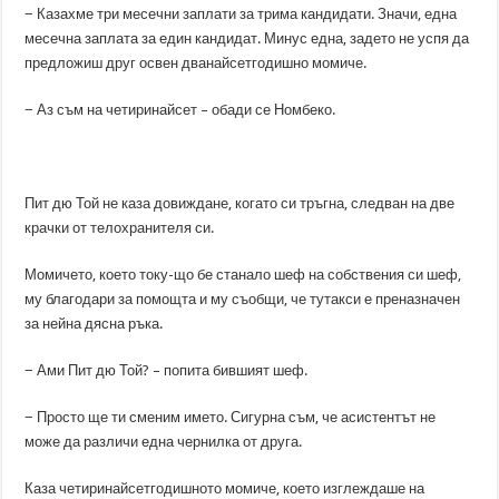
− Казахме три месечни заплати за трима кандидати. Значи, една
месечна заплата за един кандидат. Минус една, задето не успя да
предложиш друг освен дванайсетгодишно момиче.
− Аз съм на четиринайсет – обади се Номбеко.
Пит дю Той не каза довиждане, когато си тръгна, следван на две
крачки от телохранителя си.
Момичето, което току-що бе станало шеф на собствения си шеф,
му благодари за помощта и му съобщи, че тутакси е преназначен
за нейна дясна ръка.
− Ами Пит дю Той? – попита бившият шеф.
− Просто ще ти сменим името. Сигурна съм, че асистентът не
може да различи една чернилка от друга.
Каза четиринайсетгодишното момиче, което изглеждаше на