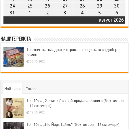
24
25
26
27
28
29
30
31
1
2
3
4
5
6
август 2026
Нашите ревюта
Топ книгата: сладост и страст са рецептата за добър
роман
03.10.2025
Най-нови
Тагове
Топ 10 на „Хеликон” за най-продавани книги (6 октомври
– 12 октомври)
12.10.2025
Топ 10 на „Ню Йорк Таймс” (6 октомври – 12 октомври)