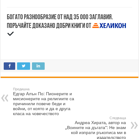
Богато разнообразие от над 35 000 заглавия.
Поръчайте доказано добри книги от
Предишна
Едгар Алън По: Пионерите и
мисионерите на религиите са
причинили повече беди и
войни, от която и да е друга
класа на човечеството
Следваща
Андреа Хирата, автор на
„Воините на дъгата“: Не знам
кой изпрати ръкописа ми в
издателството