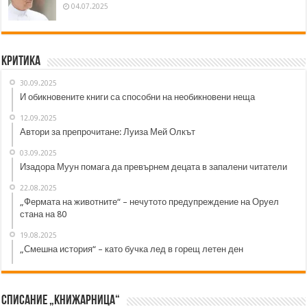
04.07.2025
Критика
30.09.2025
И обикновените книги са способни на необикновени неща
12.09.2025
Автори за препрочитане: Луиза Мей Олкът
03.09.2025
Изадора Муун помага да превърнем децата в запалени читатели
22.08.2025
„Фермата на животните“ – нечутото предупреждение на Оруел
стана на 80
19.08.2025
„Смешна история“ – като бучка лед в горещ летен ден
Списание „Книжарница“