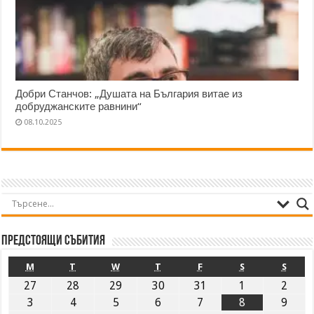
Добри Станчов: „Душата на България витае из
добруджанските равнини“
08.10.2025
Предстоящи събития
M
T
W
T
F
S
S
27
28
29
30
31
1
2
3
4
5
6
7
8
9