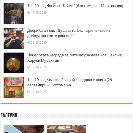
Топ 10 на „Ню Йорк Таймс” (6 октомври – 12 октомври)
12.10.2025
Добри Станчов: „Душата на България витае из
добруджанските равнини“
08.10.2025
Нобеловата награда за литература дава нов шанс на
Харуки Мураками
07.10.2025
Топ 10 на „Хеликон” за най-продавани книги (29
септември – 5 октомври)
06.10.2025
Галерия