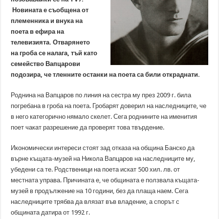
Новината е съобщена от
племенника и внука на
поета в ефира на
телевизията. Отварянето
на гроба се налага, тъй като
семейство Вапцарови
подозира, че тленните останки на поета са били откраднати.
Роднина на Вапцаров по линия на сестра му през 2009 г. била
погребана в гроба на поета. Гробарят доверил на наследниците, че
в него категорично нямало скелет. Сега роднините на именития
поет чакат разрешение да проверят това твърдение.
Икономически интереси стоят зад отказа на община Банско да
върне къщата-музей на Никола Вапцаров на наследниците му,
убедени са те. Родственици на поета искат 500 хил. лв. от
местната управа. Причината е, че общината е ползвала къщата-
музей в продължение на 10 години, без да плаща наем. Сега
наследниците трябва да влязат във владение, а спорът с
общината датира от 1992 г.