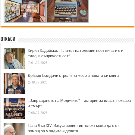
Откъси
Кирил Кадийски: „Плачът на големия поет винаги е и
сила, и съпричастност“
01.09.2025
Дейвид Балдачи стреля на месо в новата си книга
18.07.2025
„Завръщането на Медичите“ – история за власт, поквара
и смърт
08.07.2025
Папа Лъв XIV: Изкуственият интелект може да е от
помощ за младите и децата