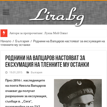
Автори за препрочитане: Луиза Мей Олкът
Начало
/
България
/
Роднини на Вапцаров настояват за ексхумация на
тленните му останки
Роднини на Вапцаров настояват за
ексхумация на тленните му останки
19.01.2015
България
През 2016 г. наследниците
на поета Никола Вапцаров
очакват да получат
разрешение за ексхумация,
съобщи в. „Сега“,
позовавайки се на TV7.