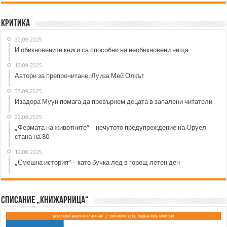
Критика
30.09.2025
И обикновените книги са способни на необикновени неща
12.09.2025
Автори за препрочитане: Луиза Мей Олкът
03.09.2025
Изадора Муун помага да превърнем децата в запалени читатели
22.08.2025
„Фермата на животните“ – нечутото предупреждение на Оруел
стана на 80
19.08.2025
„Смешна история“ – като бучка лед в горещ летен ден
Списание „Книжарница“