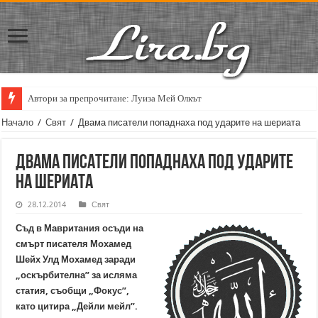
Автори за препрочитане: Луиза Мей Олкът
Начало
/
Свят
/
Двама писатели попаднаха под ударите на шeриата
Двама писатели попаднаха под ударите
на шeриата
28.12.2014
Свят
Съд в Мавритания осъди на
смърт писателя Мохамед
Шейх Улд Мохамед заради
„оскърбителна” за исляма
статия, съобщи „Фокус”,
като цитира „Дейли мейл”.