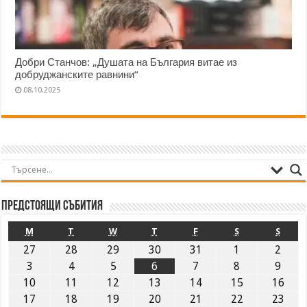
Добри Станчов: „Душата на България витае из
добруджанските равнини“
08.10.2025
Предстоящи събития
M
T
W
T
F
S
S
27
28
29
30
31
1
2
3
4
5
6
7
8
9
10
11
12
13
14
15
16
17
18
19
20
21
22
23