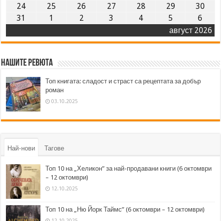
24
25
26
27
28
29
30
31
1
2
3
4
5
6
август 2026
Нашите ревюта
Топ книгата: сладост и страст са рецептата за добър
роман
03.10.2025
Най-нови
Тагове
Топ 10 на „Хеликон” за най-продавани книги (6 октомври
– 12 октомври)
12.10.2025
Топ 10 на „Ню Йорк Таймс” (6 октомври – 12 октомври)
12.10.2025