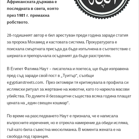
Африканската държава е
последната в света, която
през 1981 г. премахна
робството.
28-годишният автор е бил арестуван преди година заради статия
за пророка Мохамед и кастовата система. Прокуратурата е
поискала смъртната присъда да бъде изпълнена в съответствие с
шeриата и препоръчала осъденият да бъде разстрелян.
В Египет Фатима Наут – писателка и поетеса, ще бъде изправена
пред съд заради свой пост в „Туитър”, съобщи
egyptianstreets.com. През октомври тя критикувала в профила си
ислямски ритуал за жертване на животни, като го нарекла масови
убийства. По думите й беззащитни същества всяка година плащат
цената на „един свещен кошмар”.
По време на разследването Наут е признала, че е написала
въпросните изречения, но е отрекла намерение да обиди исляма,
тъй като била съвестна мюсюлманка. В момента жената е на
свобода под гаранция.