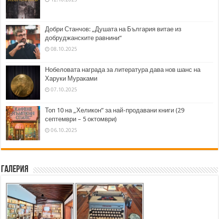
Добри Станчов: „Душата на България витае из
добруджанските равнини“
08.10.2025
Нобеловата награда за литература дава нов шанс на
Харуки Мураками
07.10.2025
Топ 10 на „Хеликон” за най-продавани книги (29
септември – 5 октомври)
06.10.2025
Галерия