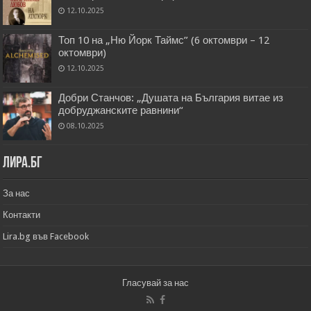
12.10.2025
Топ 10 на „Ню Йорк Таймс” (6 октомври – 12
октомври)
12.10.2025
Добри Станчов: „Душата на България витае из
добруджанските равнини“
08.10.2025
Лира.бг
За нас
Контакти
Lira.bg във Facebook
Гласувай за нас