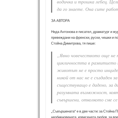
водичка и трошка лебец. Цел
да го знаете. Она сите рабо
ЗА АВТОРА
Неда Антонова е писател, драматург и жур
превеждани на френски, руски, чешки и п
Стойна Димитрова, тя пише:
„Явно човечеството още не 
цикличността в развитието н
животът не е просто инциде
никой от нас не е създаден з
съществуващо е дадено, за д
разумната възможност, която
съвършени, отколкото сме се
„Съвършената“ е в две части: за Стойна П
необикновената, извисената любов, за вр