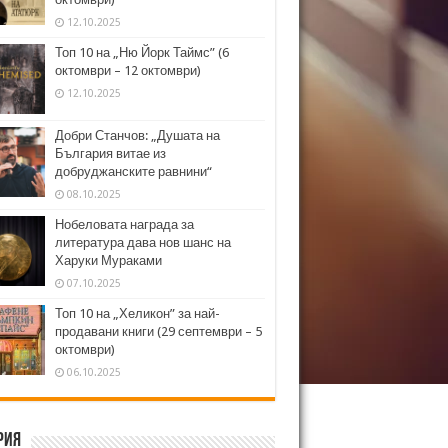
12.10.2025
Топ 10 на „Ню Йорк Таймс” (6
октомври – 12 октомври)
12.10.2025
Добри Станчов: „Душата на
България витае из
добруджанските равнини“
08.10.2025
Нобеловата награда за
литература дава нов шанс на
Харуки Мураками
07.10.2025
Топ 10 на „Хеликон” за най-
продавани книги (29 септември – 5
октомври)
06.10.2025
рия