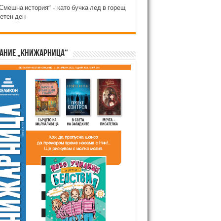
Смешна история“ – като бучка лед в горещ
етен ден
ание „Книжарница“