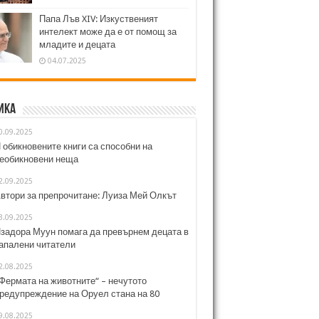
Папа Лъв XIV: Изкуственият
интелект може да е от помощ за
младите и децата
04.07.2025
ика
0.09.2025
 обикновените книги са способни на
еобикновени неща
2.09.2025
втори за препрочитане: Луиза Мей Олкът
3.09.2025
задора Муун помага да превърнем децата в
апалени читатели
2.08.2025
Фермата на животните“ – нечутото
редупреждение на Оруел стана на 80
9.08.2025