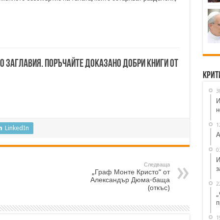
00 заглавия. Поръчайте доказано добри книги от
Крит
3
И
н
1
LinkedIn
А
0
И
Следваща
з
„Граф Монте Кристо“ от
Александър Дюма-баща
2
(откъс)
„
п
1