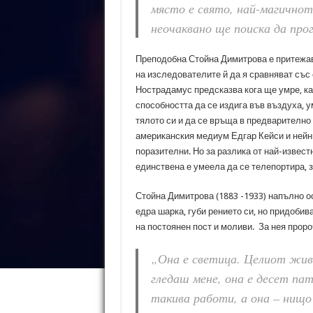
място е свято, най-магичнот
неочаквано ще поиска да про
Преподобна Стойна Димитрова е притежава
на изследователите й да я сравняват със
Нострадамус предсказва кога ще умре, ка
способността да се издига във въздуха, 
тялото си и да се връща в предварително
американския медиум Едгар Кейси и нейни
поразителни. Но за разлика от най-изве
единствена е умеела да се телепортира, 
Стойна Димитрова (1883 -1933) напълно о
едра шарка, губи рението си, но придоби
на постоянен пост и моливи. За нея проро
„Она е светица. Целиот жив
гледаш мене, она е десет пат
такива работи, а она – нищо 