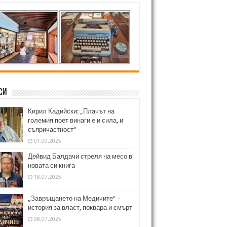
си
Кирил Кадийски: „Плачът на
големия поет винаги е и сила, и
съпричастност“
01.09.2025
Дейвид Балдачи стреля на месо в
новата си книга
18.07.2025
„Завръщането на Медичите“ –
история за власт, поквара и смърт
08.07.2025