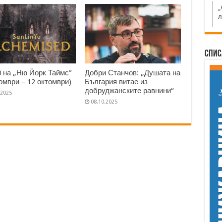
„
л
Спис
0 на „Ню Йорк Таймс”
Добри Станчов: „Душата на
томври – 12 октомври)
България витае из
добруджанските равнини“
.2025
08.10.2025