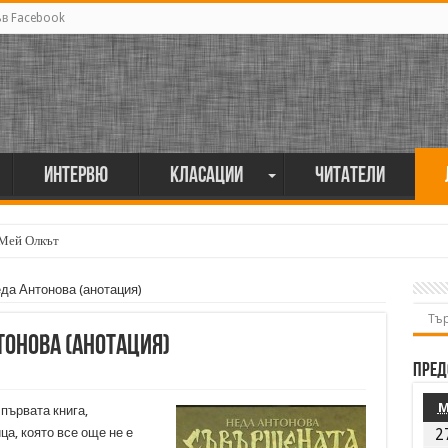
ъв Facebook
Интервю
Класации
Читатели
 Мей Олкът
да Антонова (анотация)
тонова (анотация)
Пред
първата книга,
а, която все още не е
2