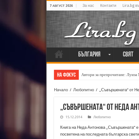
За нас
Контакти
Lira.bg в
7 АВГУСТ 2026
България
Свят
На фокус
Автори за препрочитане: Луиза
Начало
/
Любопитно
/
„Съвършената“ от Не
„Съвършената“ от Неда Ан
15.12.2014
Любопитно
Книга на Неда Антонова „Съвършената“ е 
посветена на последната българска светиц