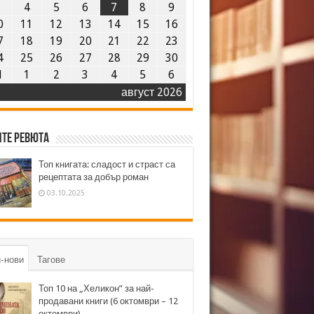
3
4
5
6
7
8
9
0
11
12
13
14
15
16
7
18
19
20
21
22
23
4
25
26
27
28
29
30
1
1
2
3
4
5
6
август 2026
те ревюта
Топ книгата: сладост и страст са
рецептата за добър роман
03.10.2025
-нови
Тагове
Топ 10 на „Хеликон” за най-
продавани книги (6 октомври – 12
октомври)