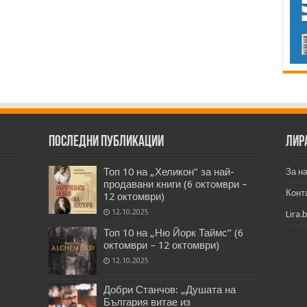
Последни публикации
Лир
Топ 10 на „Хеликон” за най-
За н
продавани книги (6 октомври –
Конт
12 октомври)
12.10.2025
Lira.
Топ 10 на „Ню Йорк Таймс” (6
октомври – 12 октомври)
12.10.2025
Добри Станчов: „Душата на
България витае из