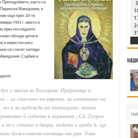
 Преподобието, както са
 Пиринска Македония, е
1
ние още през 20-те
1
ември 1933 г. името и
2
но през последните
3
отново обходи цялата
че е известно като
шно се стичат хиляди
 Македония, Сърбия и
Наши
оделя:
дух с мисия за България. Пророчица и
а – за спасение на вярата, за изпитание на
, но и за надежда на пътниците, които
Най
кромната й собичка в черквата „Св. Георги
и не е стъпил в двора, където е гроба й, ще
в тази божествена частица от рая. Това