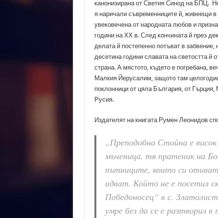
канонизирана от Светия Синод на БПЦ. Но
я наричали съвременниците й, живеещи в
увековечена от народната любов и призна
години на ХХ в. След кончината й през дек
делата й постепенно потъват в забвение, 
десетина години славата на светостта й 
страна. А мястото, където е погребана, ве
Малкия Йерусалим, защото там целогоди
поклонници от цяла България, от Гърция,
Русия.
Издателят на книгата Румен Леонидов сп
„Преподобна Стойна е висок 
мъченица, тя пратеник на Бог
пътниците, които си отиват
идват. Който не е посетил с
Победоносец“ в с. Златолист 
умре без да се е разтворил 