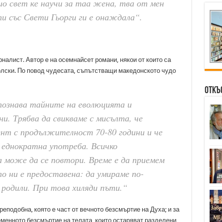
ио свет ке научи за таа жена, тва от мен
ти със Свети Гьорги ги е онаждала“.
налист. Автор е на осемнайсет романи, някои от които са
олски. По повод чудесата, съпътстващи македонското чудо
Откъ
познава тайните на еволюцията и
и. Трябва да свикваме с мисълта, че
нт с продължителност 70-80 години и че
а еднократна употреба. Всичко
а може да се повтори. Време е да приемем
 ни е предоставена: да умираме по-
 родили. При това хиляди пъти.“
реподобна, която е част от вечното безсмъртие на Духа; и за
еменното безсмъртие на телата, които остаряват разделени,