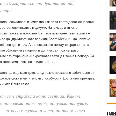
о в България, където душата ви най-
говори.“
ла необикновени качества, някои от които дават основания
 световнопризнатите медиуми. Например и тя като
то испанската моняхиня Св. Тереза владее левитацията –
умее да „примира“ като великия Волф Месинг – да напуска
 обявен ден и час. А съпоставките между твърденията на
те обяснения за горния и долния свят, са направо
стните свърхфеномени скромната светица Стойна Преподобна
за което има писмени свидетелства.
слепява още като дете, след тежко прекарано заболяване от
ва ясновидски и лечителски способности. Цял живот прекарва
чицата Ванга казва:
от го е страдала като светица. Как ме
е по-голема от мене! Аз апнувам, пийнувам,
– ни месо е туряла в уста, ни ракия, само
Гале