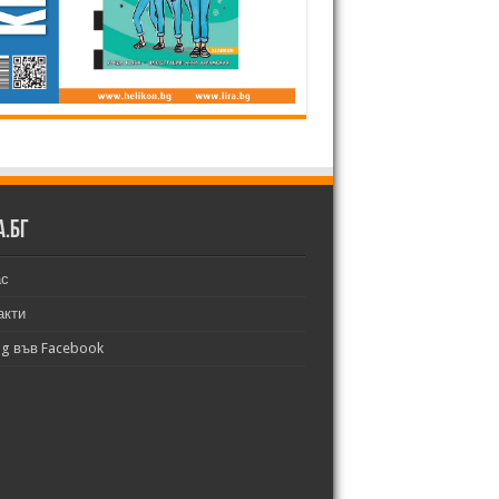
а.бг
ас
акти
bg във Facebook