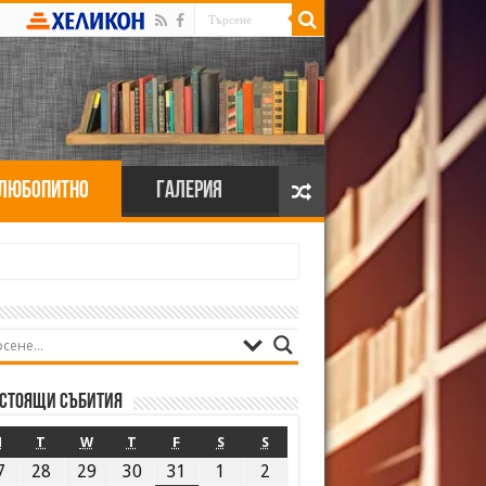
Любопитно
Галерия
стоящи събития
M
T
W
T
F
S
S
7
28
29
30
31
1
2