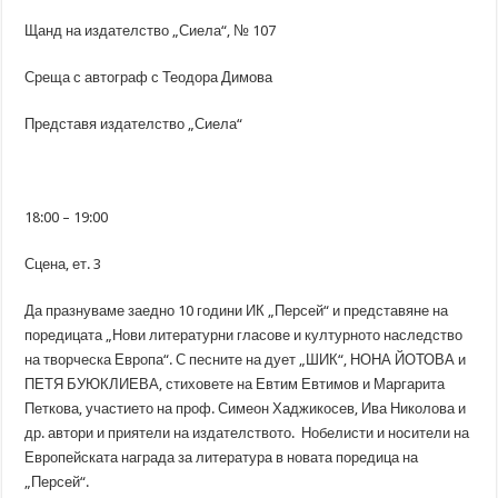
Щанд на издателство „Сиела“, № 107
Среща с автограф с Теодора Димова
Представя издателство „Сиела“
18:00 – 19:00
Сцена, ет. 3
Да празнуваме заедно 10 години ИК „Персей“ и представяне на
поредицата „Нови литературни гласове и културното наследство
на творческа Европа“. С песните на дует „ШИК“, НОНА ЙОТОВА и
ПЕТЯ БУЮКЛИЕВА, стиховете на Евтим Евтимов и Маргарита
Петкова, участието на проф. Симеон Хаджикосев, Ива Николова и
др. автори и приятели на издателството. Нобелисти и носители на
Европейската награда за литература в новата поредица на
„Персей“.