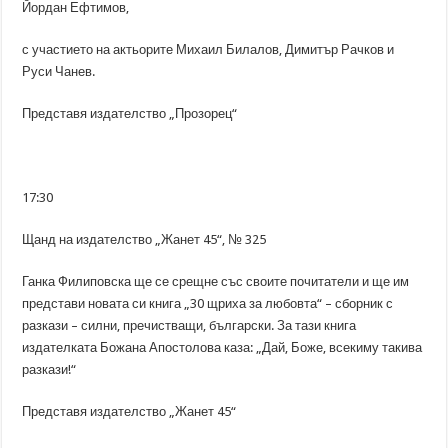
Йордан Ефтимов,
с участието на актьорите Михаил Билалов, Димитър Рачков и
Руси Чанев.
Представя издателство „Прозорец“
17:30
Щанд на издателство „Жанет 45“, № 325
Ганка Филиповска ще се срещне със своите почитатели и ще им
представи новата си книга „30 щриха за любовта“ – сборник с
разкази – силни, пречистващи, български. За тази книга
издателката Божана Апостолова каза: „Дай, Боже, всекиму такива
разкази!“
Представя издателство „Жанет 45“