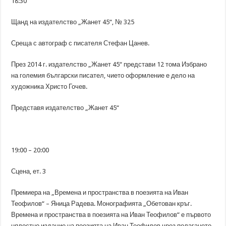
18:30
Щанд на издателство „Жанет 45“, № 325
Среща с автограф с писателя Стефан Цанев.
През 2014 г. издателство „Жанет 45“ представи 12 тома Избрано
на големия български писател, чието оформление е дело на
художника Христо Гочев.
Представя издателство „Жанет 45“
19:00 – 20:00
Сцена, ет. 3
Премиера на „Времена и пространства в поезията на Иван
Теофилов“ – Яница Радева. Монографията „Обетован кръг.
Времена и пространства в поезията на Иван Теофилов“ е първото
цялостно издание на поезията на Иван Теофилов чрез полагането