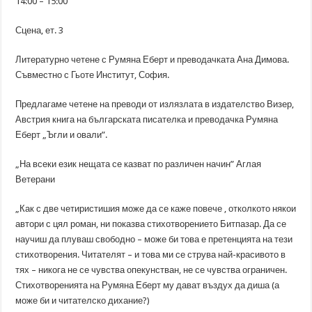
14:00 – 15:00
Сцена, ет. 3
Литературно четене с Румяна Еберт и преводачката Ана Димова.
Съвместно с Гьоте Институт, София.
Предлагаме четене на преводи от излязлата в издателство Визер,
Австрия книга на българската писателка и преводачка Румяна
Еберт „Ъгли и овали”.
„На всеки език нещата се казват по различен начин” Аглая
Ветерани
„Как с две четиристишия може да се каже повече , отколкото някои
автори с цял роман, ни показва стихотворението Битпазар. Да се
научиш да плуваш свободно – може би това е претенцията на тези
стихотворения. Читателят – и това ми се струва най-красивото в
тях – никога не се чувства опекунстван, не се чувства ограничен.
Стихотворенията на Румяна Еберт му дават въздух да диша (а
може би и читателско дихание?)