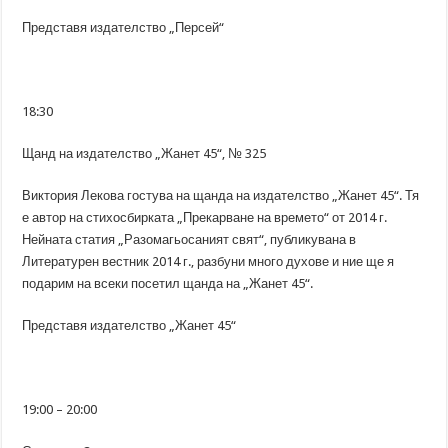
Представя издателство „Персей“
18:30
Щанд на издателство „Жанет 45“, № 325
Виктория Лекова гостува на щанда на издателство „Жанет 45“. Тя
е автор на стихосбирката „Прекарване на времето“ от 2014 г.
Нейната статия „Разомагьосаният свят“, публикувана в
Литературен вестник 2014 г., разбуни много духове и ние ще я
подарим на всеки посетил щанда на „Жанет 45“.
Представя издателство „Жанет 45“
19:00 – 20:00