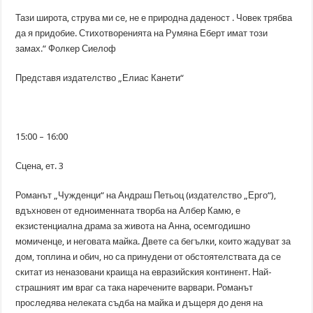
Тази широта, струва ми се, не е природна даденост . Човек трябва
да я придобие. Стихотворенията на Румяна Еберт имат този
замах.“ Фолкер Сиелоф
Представя издателство „Елиас Канети“
15:00 – 16:00
Сцена, ет. 3
Романът „Чужденци“ на Андраш Петьоц (издателство „Ерго“),
вдъхновен от едноименната творба на Албер Камю, е
екзистенциална драма за живота на Анна, осемгодишно
момиченце, и неговата майка. Двете са бегълки, които жадуват за
дом, топлина и обич, но са принудени от обстоятелствата да се
скитат из неназовани краища на евразийския континент. Най-
страшният им враг са така наречените варвари. Романът
проследява нелеката съдба на майка и дъщеря до деня на