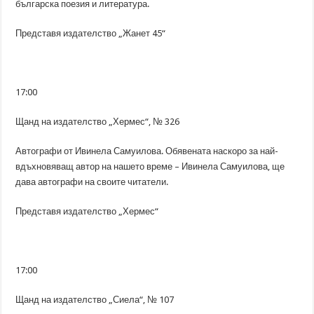
българска поезия и литература.
Представя издателство „Жанет 45“
17:00
Щанд на издателство „Хермес“, № 326
Автографи от Ивинела Самуилова. Обявената наскоро за най-
вдъхновяващ автор на нашето време – Ивинела Самуилова, ще
дава автографи на своите читатели.
Представя издателство „Хермес“
17:00
Щанд на издателство „Сиела“, № 107