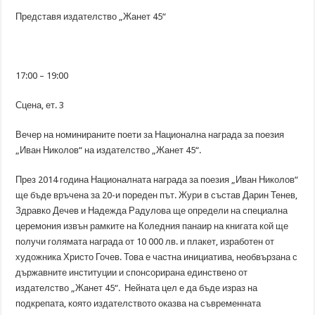
Представя издателство „Жанет 45“
17:00 – 19:00
Сцена, ет. 3
Вечер на номинираните поети за Национална награда за поезия
„Иван Николов“ на издателство „Жанет 45“.
През 2014 година Националната награда за поезия „Иван Николов“
ще бъде връчена за 20-и пореден път. Жури в състав Дарин Тенев,
Здравко Дечев и Надежда Радулова ще определи на специална
церемония извън рамките на Коледния панаир на книгата кой ще
получи голямата награда от 10 000 лв. и плакет, изработен от
художника Христо Гочев. Това е частна инициатива, необвързана с
държавните институции и спонсорирана единствено от
издателство „Жанет 45“. Нейната цел е да бъде израз на
подкрепата, която издателството оказва на съвременната