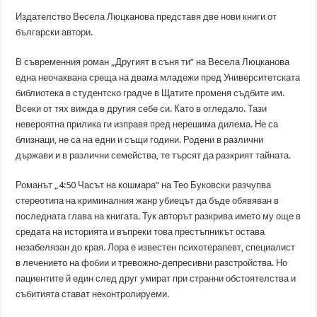
Издателство Весела Люцканова представя две нови книги от
български автори.
В съвременния роман „Другият в съня ти” на Весела Люцканова
една неочаквана среща на двама младежи пред Университетската
библиотека в студентско градче в Щатите променя съдбите им.
Всеки от тях вижда в другия себе си. Като в огледало. Тази
невероятна прилика ги изправя пред нерешима дилема. Не са
близнаци, не са на едни и същи години. Родени в различни
държави и в различни семейства, те търсят да разкрият тайната.
Романът „4:50 Часът на кошмара” на Тео Буковски разчупва
стереотипа на криминалния жанр убиецът да бъде обявяван в
последната глава на книгата. Тук авторът разкрива името му още в
средата на историята и въпреки това престъпникът остава
незабелязан до края. Лора е известен психотерапевт, специалист
в лечението на фобии и тревожно-депресивни разстройства. Но
пациентите й един след друг умират при странни обстоятелства и
събитията стават неконтролируеми.