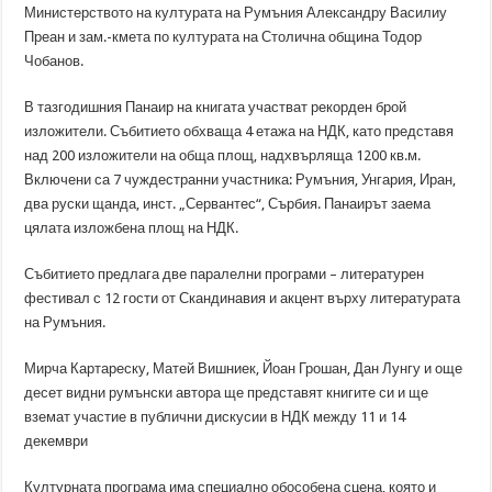
Министерството на културата на Румъния Александру Василиу
Преан и зам.-кмета по културата на Столична община Тодор
Чобанов.
В тазгодишния Панаир на книгата участват рекорден брой
изложители. Събитието обхваща 4 етажа на НДК, като представя
над 200 изложители на обща площ, надхвърляща 1200 кв.м.
Включени са 7 чуждестранни участника: Румъния, Унгария, Иран,
два руски щанда, инст. „Сервантес“, Сърбия. Панаирът заема
цялата изложбена площ на НДК.
Събитието предлага две паралелни програми – литературен
фестивал с 12 гости от Скандинавия и акцент върху литературата
на Румъния.
Мирча Картареску, Матей Вишниек, Йоан Грошан, Дан Лунгу и още
десет видни румънски автора ще представят книгите си и ще
вземат участие в публични дискусии в НДК между 11 и 14
декември
Културната програма има специално обособена сцена, която и