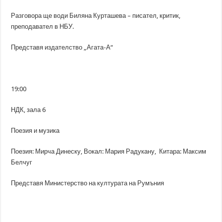
Разговора ще води Биляна Курташева – писател, критик,
преподавател в НБУ.
Представя издателство „Агата-А“
19:00
НДК, зала 6
Поезия и музика
Поезия: Мирча Динеску, Вокал: Мария Радукану, Китара: Максим
Белчуг
Представя Министерство на културата на Румъния