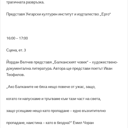
трагичната развръзка.
Представя Унгарски културен институт и издталество „Ерго“
16:00 – 17:00
Сцена, ет. 3
Йордан Велчев представя „Балканският човек“ – художествено-
документална литература. Автора ще представи поетът Иван
Теофилов.
„Ако Балканите не бяха нещо повече от ужас, защо,
когато ги напускаме и тръгваме към тази част на света,
защо усещаме нещо като пропадане – едно възхитително
пропадане, наистина – като в бездна?“ Емил Чоран