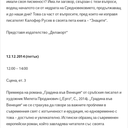
имали своя писменост? Има ли заговор, свързан с тези въпроси,
водещ началото си от недрата на Средновековието, продължаващ
и до наши дни? Това са част от въпросите, пред които ни изправя
писателят Калофер Русев в своята пета книга – “Знаците”.
Представя издателство „Делакорт“
12.12.2014 (петък)
12:00 – 14:00
Сцена, ет. 3
Премиера на романа „Градина във Венеция“ от сръбския писател и
художник Милета Проданович („Ерго“, С., 2014). „Градина във
Венеция“ не се страхува да говори за важните проблеми в
съвременния свят с изтънченост и ерудиция, но едновременно с
това – достъпно и увлекателно. Истински образец за съвременен
европейски роман, който завладява читателя със своята