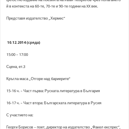
й в контекста на 60-те, 70-те и 90-те години на XX век.
Представя издателство „Хермес“
10.12.2014 (сряда)
15:00 – 17:00
Сцена, ет.3
Кръгла маса „Отгоре над бариерите“
15-16 ч. – Част първа: Руската литература в България
16-17 ч. – Част втора: Българската литература в Русия
С участието на:
Георги Борисов – поет, директор на издателство „Факел експрес“,