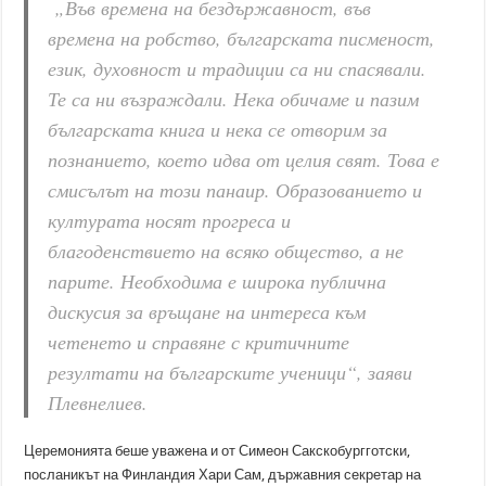
„Във времена на бездържавност, във
времена на робство, българската писменост,
език, духовност и традиции са ни спасявали.
Те са ни възраждали. Нека обичаме и пазим
българската книга и нека се отворим за
познанието, което идва от целия свят. Това е
смисълът на този панаир. Образованието и
културата носят прогреса и
благоденствието на всяко общество, а не
парите. Необходима е широка публична
дискусия за връщане на интереса към
четенето и справяне с критичните
резултати на българските ученици“, заяви
Плевнелиев.
Церемонията беше уважена и от Симеон Сакскобургготски,
посланикът на Финландия Хари Сам, държавния секретар на