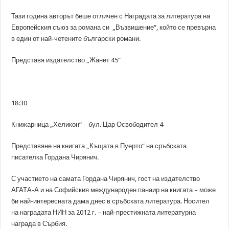
Тази година авторът беше отличен с Наградата за литература на
Европейския съюз за романа си „Възвишение“, който се превърна
в един от най-четените български романи.
Представя издателство „Жанет 45“
18:30
Книжарница „Хеликон“ – бул. Цар Освободител 4
Представяне на книгата „Къщата в Пуерто“ на сръбската
писателка Гордана Чирянич.
С участието на самата Гордана Чирянич, гост на издателство
АГАТА-А и на Софийския международен панаир на книгата – може
би най-интересната дама днес в сръбската литература. Носител
на наградата НИН за 2012 г. – най-престижната литературна
награда в Сърбия.