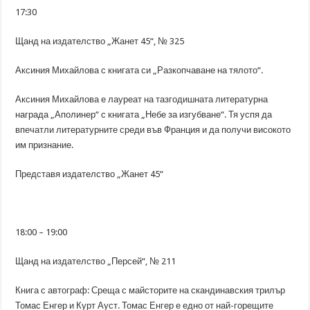
17:30
Щанд на издателство „Жанет 45“, № 325
Аксиния Михайлова с книгата си „Разкопчаване на тялото“.
Аксиния Михайлова е лауреат на тазгодишната литературна
награда „Аполинер“ с книгата „Небе за изгубване“. Тя успя да
впечатли литературните среди във Франция и да получи високото
им признание.
Представя издателство „Жанет 45“
18:00 – 19:00
Щанд на издателство „Персей“, № 211
Книга с автограф: Среща с майсторите на скандинавския трилър
Томас Енгер и Курт Ауст. Томас Енгер е едно от най-горещите