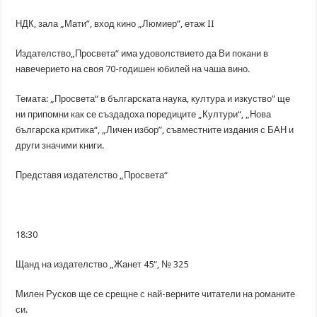
НДК, зала „Мати”, вход кино „Люмиер”, етаж II
Издателство„Просвета“ има удоволствието да Ви покани в
навечерието на своя 70-годишен юбилей на чаша вино.
Темата: „Просвета“ в българската наука, култура и изкуство” ще
ни припомни как се създадоха поредиците „Култури“, „Нова
българска критика“, „Личен избор”, съвместните издания с БАН и
други значими книги.
Представя издателство „Просвета“
18:30
Щанд на издателство „Жанет 45“, № 325
Милен Русков ще се срещне с най-верните читатели на романите
си.