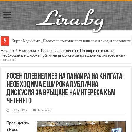
Кирил Кадийски: „Плачът на големия поет винаги е и сила, и съпричаст
Начало
/
България
/
Росен Плевнелиев на Панаира на книгата:
Необходима е широка публична дискусия за връщане на интереса към
четенето
Росен Плевнелиев на Панаира на книгата:
Необходима е широка публична
дискусия за връщане на интереса към
четенето
09.12.2014
България
Президентъ
т Росен