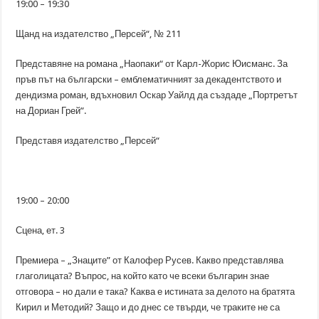
19:00 – 19:30
Щанд на издателство „Персей“, № 211
Представяне на романа „Наопаки“ от Карл-Жорис Юисманс. За
пръв път на български – емблематичният за декадентството и
дендизма роман, вдъхновил Оскар Уайлд да създаде „Портретът
на Дориан Грей”.
Представя издателство „Персей“
19:00 – 20:00
Сцена, ет. 3
Премиера – „Знаците” от Калофер Русев. Какво представлява
глаголицата? Въпрос, на който като че всеки българин знае
отговора – но дали е така? Каква е истината за делото на братята
Кирил и Методий? Защо и до днес се твърди, че траките не са