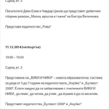
Сцена, ет. 3
Писателите Деян Енев и Чавдар Ценов ще представят дебютния
сборник разкази „Малка, мръсна и тъжна“ на Бистра Величкова
Представя издателство „Рива“
11.12.2014 (четвъртък)
10:00 – 10:30
Сцена, ет. 3
Представяне на „ВИКИ И НИКИ“ – новата образователна система
за деца от 5 до 7 години на издателствата „Анубис“ и „Булвест
2000“. Елате заедно да се забавляваме с пчеличките ВИКИ И
НИКИ , да пеем , да четем, да учим , да играем и да се веселим.
Представят издателства „Булвест 2000“ и „Анубис“