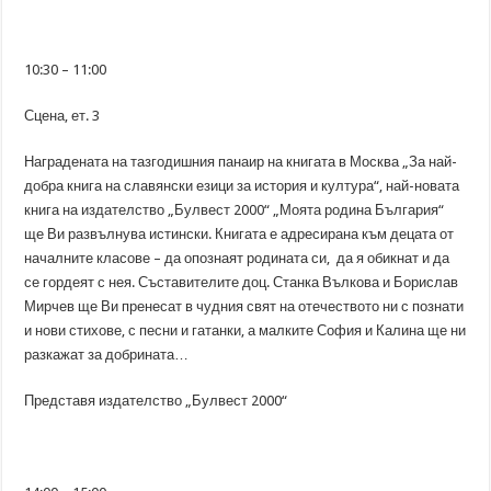
10:30 – 11:00
Сцена, ет. 3
Наградената на тазгодишния панаир на книгата в Москва „За най-
добра книга на славянски езици за история и култура“, най-новата
книга на издателство „Булвест 2000“ „Моята родина България“
ще Ви развълнува истински. Книгата е адресирана към децата от
началните класове – да опознаят родината си, да я обикнат и да
се гордеят с нея. Съставителите доц. Станка Вълкова и Борислав
Мирчев ще Ви пренесат в чудния свят на отечеството ни с познати
и нови стихове, с песни и гатанки, а малките София и Калина ще ни
разкажат за добрината…
Представя издателство „Булвест 2000“