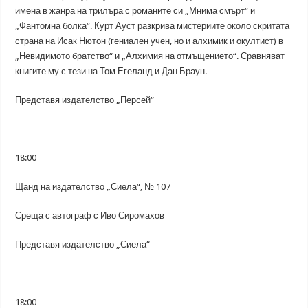
имена в жанра на трилъра с романите си „Мнима смърт“ и
„Фантомна болка“. Курт Ауст разкрива мистериите около скритата
страна на Исак Нютон (гениален учен, но и алхимик и окултист) в
„Невидимото братство“ и „Алхимия на отмъщението“. Сравняват
книгите му с тези на Том Егеланд и Дан Браун.
Представя издателство „Персей“
18:00
Щанд на издателство „Сиела“, № 107
Среща с автограф с Иво Сиромахов
Представя издателство „Сиела“
18:00