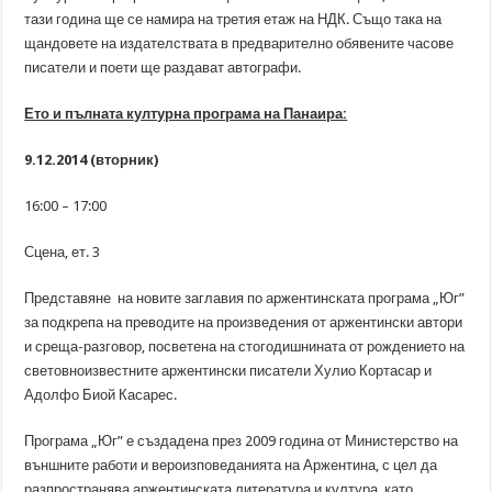
тази година ще се намира на третия етаж на НДК. Също така на
щандовете на издателствата в предварително обявените часове
писатели и поети ще раздават автографи.
Ето и пълната културна програма на Панаира:
9.12.2014 (вторник)
16:00 – 17:00
Сцена, ет. 3
Представяне на новите заглавия по аржентинската програма „Юг”
за подкрепа на преводите на произведения от аржентински автори
и среща-разговор, посветена на стогодишнината от рождението на
световноизвестните аржентински писатели Хулио Кортасар и
Адолфо Биой Касарес.
Програма „Юг” е създадена през 2009 година от Министерство на
външните работи и вероизповеданията на Аржентина, с цел да
разпространява аржентинската литература и култура, като