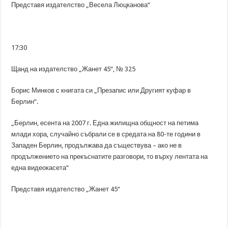
Представя издателство „Весела Люцканова“
17:30
Щанд на издателство „Жанет 45“, № 325
Борис Минков с книгата си „Презапис или Другият куфар в
Берлин“.
„Берлин, есента на 2007 г. Една жилищна общност на петима
млади хора, случайно събрали се в средата на 80-те години в
Западен Берлин, продължава да съществува – ако не в
продължението на прекъснатите разговори, то върху лентата на
една видеокасета“
Представя издателство „Жанет 45“