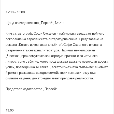
17:30 – 18:00
Щанд на издателство „Персей“, № 211
Книга с автограф: Софи Оксанен – най-ярката звезда от нейното
поколение на европейската литературна сцена. Представяне на
романа „Когато изчезнаха гълъбите“. Софи Оксанен е икона на
съвременната северна литература. Наричат нейния роман
„Чистка” „прахосмукачка за награди“, признат е за истинско
литературно събитие, което продължава да жъне невиждан досега
успех, преведен на 43 езика. „Когато изчезнаха гълъбите“ е новият
й роман, разказващ за едно семейство и контактите му със
силните на деня, докато един агент преправя реалността.
Представя издателство „Персей“
18:00