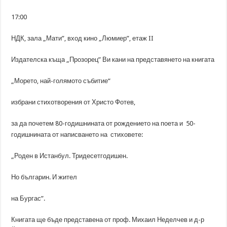
17:00
НДК, зала „Мати”, вход кино „Люмиер”, етаж II
Издателска къща „Прозорец” Ви кани на представянето на книгата
„Морето, най-голямото събитие“
избрани стихотворения от Христо Фотев,
за да почетем 80-годишнината от рождението на поета и 50-
годишнината от написването на стиховете:
„Роден в Истанбул. Тридесетгодишен.
Но българин. И жител
на Бургас”.
Книгата ще бъде представена от проф. Михаил Неделчев и д-р