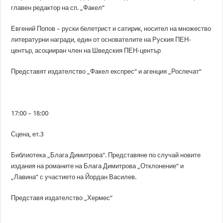
главен редактор на сп. „Факел“
Евгений Попов – руски белетрист и сатирик, носител на множество
литературни награди, един от основателите на Руския ПЕН-
център, асоцииран член на Шведския ПЕН-център
Представят издателство „Факел експрес“ и агенция „Роспечат“
17:00 – 18:00
Сцена, ет.3
Библиотека „Блага Димитрова“. Представяне по случай новите
издания на романите на Блага Димитрова „Отклонение“ и
„Лавина“ с участието на Йордан Василев.
Представя издателство „Хермес“