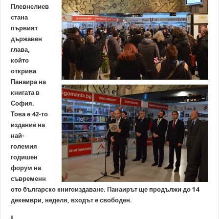
Плевнелиев
стана
първият
държавен
глава,
който
открива
Панаира на
книгата в
София.
Това е 42-то
издание на
най-
големия
годишен
форум на
съвременн
ото българско книгоиздаване. Панаирът ще продължи до 14
декември, неделя, входът е свободен.