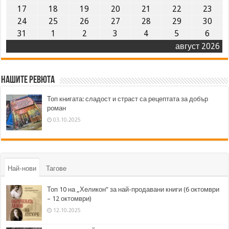
17
18
19
20
21
22
23
24
25
26
27
28
29
30
31
1
2
3
4
5
6
август 2026
Нашите ревюта
Топ книгата: сладост и страст са рецептата за добър
роман
03.10.2025
Най-нови
Тагове
Топ 10 на „Хеликон” за най-продавани книги (6 октомври
– 12 октомври)
12.10.2025