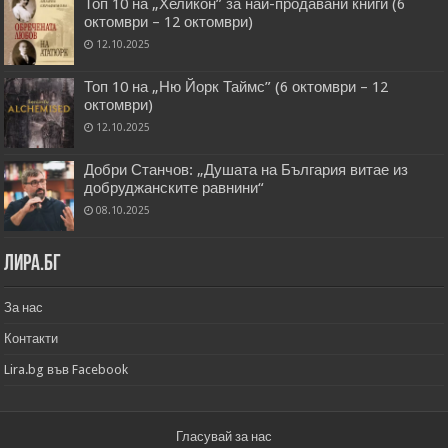
Топ 10 на „Хеликон” за най-продавани книги (6
октомври – 12 октомври)
12.10.2025
Топ 10 на „Ню Йорк Таймс” (6 октомври – 12
октомври)
12.10.2025
Добри Станчов: „Душата на България витае из
добруджанските равнини“
08.10.2025
Лира.бг
За нас
Контакти
Lira.bg във Facebook
Гласувай за нас