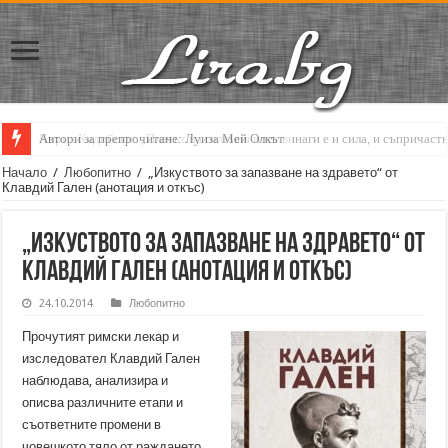
Кирил Кадийски: „Плачът на големия поет винаги е и сила, и съпричаст
Начало
/
Любопитно
/
„Изкуството за запазване на здравето“ от
Клавдий Гален (анотация и откъс)
„Изкуството за запазване на здравето“ от
Клавдий Гален (анотация и откъс)
24.10.2014
Любопитно
Прочутият римски лекар и
изследовател Клавдий Гален
наблюдава, анализира и
описва различните етапи и
съответните промени в
човешкото тяло от раждането