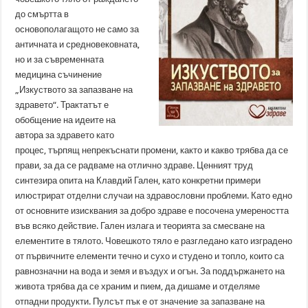
до смъртта в
основополагащото не само за
античната и средновековната,
но и за съвременната
медицина съчинение
„Изкуството за запазване на
здравето“. Трактатът е
обобщение на идеите на
автора за здравето като
процес, търпящ непрекъснати промени, както и какво трябва да се
прави, за да се радваме на отлично здраве. Ценният труд
синтезира опита на Клавдий Гален, като конкретни примери
илюстрират отделни случаи на здравословни проблеми. Като едно
от основните изисквания за добро здраве е посочена умереността
във всяко действие. Гален излага и теорията за смесване на
елементите в тялото. Човешкото тяло е разгледано като изградено
от първичните елементи течно и сухо и студено и топло, които са
равнозначни на вода и земя и въздух и огън. За поддържането на
живота трябва да се храним и пием, да дишаме и отделяме
отпадни продукти. Пулсът пък е от значение за запазване на