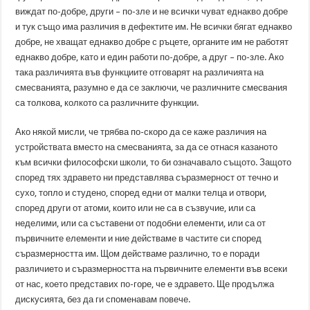
виждат по-добре, други – по-зле и не всички чуват еднакво добре
и тук също има различия в дефектите им. Не всички бягат еднакво
добре, не хващат еднакво добре с ръцете, органите им не работят
еднакво добре, като и един работи по-добре, а друг – по-зле. Ако
така различията във функциите отговарят на различията на
смесванията, разумно е да се заключи, че различните смесвания
са толкова, колкото са различните функции.
Ако някой мисли, че трябва по-скоро да се каже различия на
устройствата вместо на смесванията, за да се отнася казаното
към всички философски школи, то би означавало същото. Защото
според тях здравето ни представлява съразмерност от течно и
сухо, топло и студено, според едни от малки телца и отвори,
според други от атоми, които или не са в съзвучие, или са
неделими, или са съставени от подобни елементи, или са от
първичните елементи и ние действаме в частите си според
съразмерността им. Щом действаме различно, то е поради
различието и съразмерността на първичните елементи във всеки
от нас, което представих по-горе, че е здравето. Ще продължа
дискусията, без да ги споменавам повече.