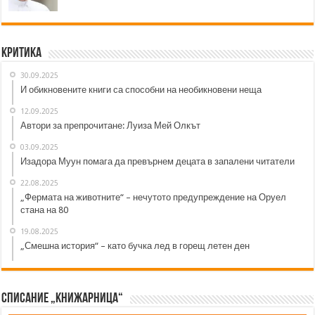
Критика
30.09.2025
И обикновените книги са способни на необикновени неща
12.09.2025
Автори за препрочитане: Луиза Мей Олкът
03.09.2025
Изадора Муун помага да превърнем децата в запалени читатели
22.08.2025
„Фермата на животните“ – нечутото предупреждение на Оруел
стана на 80
19.08.2025
„Смешна история“ – като бучка лед в горещ летен ден
Списание „Книжарница“