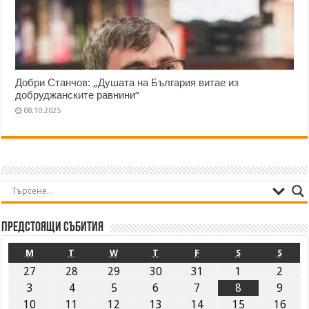
Добри Станчов: „Душата на България витае из
добруджанските равнини“
08.10.2025
Предстоящи събития
M
T
W
T
F
S
S
27
28
29
30
31
1
2
3
4
5
6
7
8
9
10
11
12
13
14
15
16