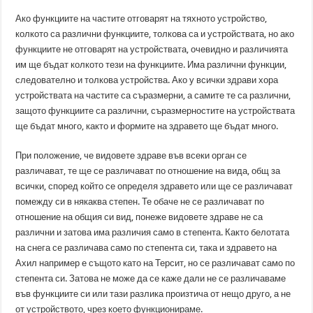
Ако функциите на частите отговарят на тяхното устройство,
колкото са различни функциите, толкова са и устройствата, но ако
функциите не отговарят на устройствата, очевидно и различията
им ще бъдат колкото тези на функциите. Има различни функции,
следователно и толкова устройства. Ако у всички здрави хора
устройствата на частите са съразмерни, а самите те са различни,
защото функциите са различни, съразмерностите на устройствата
ще бъдат много, както и формите на здравето ще бъдат много.
При положение, че видовете здраве във всеки орган се
различават, те ще се различават по отношение на вида, общ за
всички, според който се определя здравето или ще се различават
помежду си в някаква степен. Те обаче не се различават по
отношение на общия си вид, понеже видовете здраве не са
различни и затова има различия само в степента. Както белотата
на снега се различава само по степента си, така и здравето на
Ахил например е същото като на Терсит, но се различават само по
степента си. Затова не може да се каже дали не се различаваме
във функциите си или тази разлика произтича от нещо друго, а не
от устройството, чрез което функционираме.