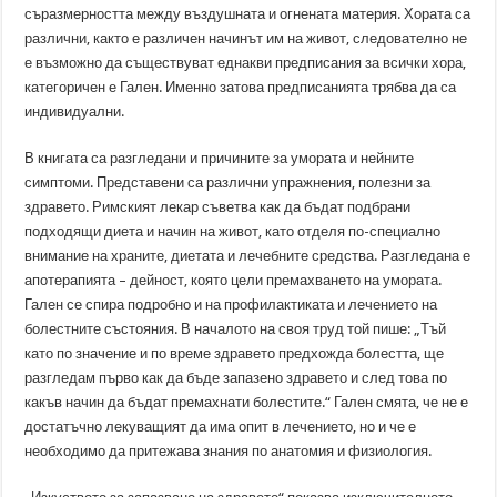
съразмерността между въздушната и огнената материя. Хората са
различни, както е различен начинът им на живот, следователно не
е възможно да съществуват еднакви предписания за всички хора,
категоричен е Гален. Именно затова предписанията трябва да са
индивидуални.
В книгата са разгледани и причините за умората и нейните
симптоми. Представени са различни упражнения, полезни за
здравето. Римският лекар съветва как да бъдат подбрани
подходящи диета и начин на живот, като отделя по-специално
внимание на храните, диетата и лечебните средства. Разгледана е
апотерапията – дейност, която цели премахването на умората.
Гален се спира подробно и на профилактиката и лечението на
болестните състояния. В началото на своя труд той пише: „Тъй
като по значение и по време здравето предхожда болестта, ще
разгледам първо как да бъде запазено здравето и след това по
какъв начин да бъдат премахнати болестите.“ Гален смята, че не е
достатъчно лекуващият да има опит в лечението, но и че е
необходимо да притежава знания по анатомия и физиология.