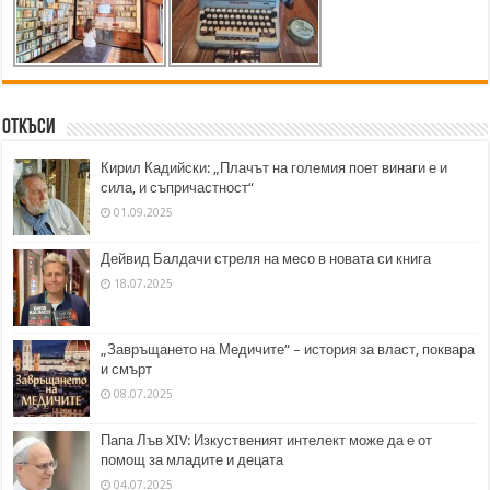
Откъси
Кирил Кадийски: „Плачът на големия поет винаги е и
сила, и съпричастност“
01.09.2025
Дейвид Балдачи стреля на месо в новата си книга
18.07.2025
„Завръщането на Медичите“ – история за власт, поквара
и смърт
08.07.2025
Папа Лъв XIV: Изкуственият интелект може да е от
помощ за младите и децата
04.07.2025