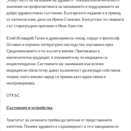
„Изкуството за запазване на здравето“ показва изключителното
значение на профилактиката за запазването и поддържането на
добро здравословно състояние. Българското издание е в превод
от латински език, дело на Ирена Станкова. Консултант по сверката
със старогръцкия оригинал е Иван Христов.
Елий (Клавдий) Гален е древноримски лекар, хирург и философ.
Оставил е огромно литературно наследство, изучавано през
Средновековието и по-късните векове. Притежавал е
изключителна ерудиция, а познанията му по медицина са
енциклопедични. Системните му занимания във всички
медицински области му дават възможност да изгради собствена
теория, която векове наред се приема като единствена и
неопровержима.
ОТКЪС
Състояния и устройства
Трактатът за хигиената трябва да започне от представените
хипотези. Понеже здравето е съразмерност и тя е завършена по