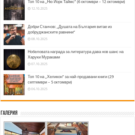
Топ 10 на „Ню Йорк Таймс” (6 октомври – 12 октомври)
12.10.2025
Добри Станчов: „Душата на България витае из
добруджанските равнини“
08.10.2025
Нобеловата награда за литература дава нов шанс на
Харуки Мураками
07.10.2025
Топ 10 на „Хеликон” за най-продавани книги (29
септември – 5 октомври)
06.10.2025
Галерия