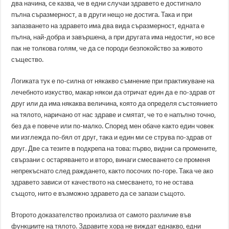
два начина, се казва, че в едни случаи здравето е достигнало
пълна съразмерност, а в други нещо не достига. Така и при
запазването на здравето има два вида съразмерност, едната е
пълна, най-добра и завършена, а при другата има недостиг, но все
пак не толкова голям, че да се породи безпокойство за живото
същество.
Логиката тук е по-силна от някакво съмнение при практикуване на
лечебното изкуство, макар някои да отричат един да е по-здрав от
друг или да има някаква величина, която да определя състоянието
на тялото, наричано от нас здраве и смятат, че то е напълно точно,
без да е повече или по-малко. Според мен обаче както един човек
ми изглежда по-бял от друг, така и един ми се струва по-здрав от
друг. Две са тезите в подкрепа на това: първо, видни са промените,
свързани с остаряването и второ, винаги смесването се променя
непрекъснато след раждането, както посочих по-горе. Така че ако
здравето зависи от качеството на смесването, то не остава
същото, нито е възможно здравето да се запази същото.
Второто доказателство произлиза от самото различие във
функциите на тялото. Здравите хора не виждат еднакво, едни