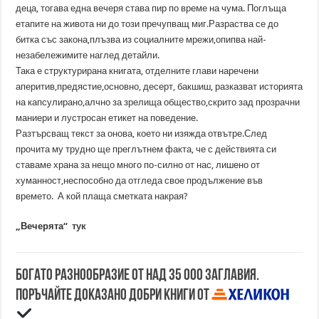
деца, тогава една вечеря става пир по време на чума. Поглъща
етапите на живота ни до този пречупващ миг.Разраства се до
битка със закона,плъзва из социалните мрежи,опипва най-
незабележимите наглед детайли.
Така е структурирана книгата, отделните глави наречени
аперитив,предястие,основно, десерт, бакшиш, разказват историята
на капсулирано,алчно за зрелища общество,скрито зад прозрачни
маниери и лустросан етикет на поведение.
Разтърсващ текст за онова, което ни изяжда отвътре.След
прочита му трудно ще преглътнем факта, че с действията си
ставаме храна за нещо много по-силно от нас, лишено от
хуманност,неспособно да отгледа свое продължение във
времето. А кой плаща сметката накрая?
„Вечерята“
тук
Богато разнообразие от над 35 000 заглавия.
Поръчайте доказано добри книги от