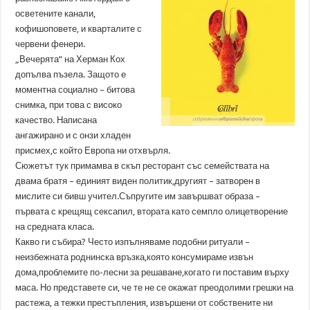
осветените канали,
кофишоповете, и кварталите с
червени фенери.
„Вечерята“ на Херман Кох
допълва пъзела. Защото е
моментна социално – битова
снимка, при това с високо
качество. Написана
ангажирано и с онзи хладен
присмех,с който Европа ни отхвърля.
Сюжетът тук примамва в скъп ресторант със семействата на
двама братя – единият виден политик,другият – затворен в
мислите си бивш учител.Съпругите им завършват образа –
първата с крещящ сексапил, втората като семпло олицетворение
на средната класа.
Какво ги събира? Често изпълняваме подобни ритуали –
неизбежната роднинска връзка,която консумираме извън
дома,проблемите по-лесни за решаване,когато ги поставим върху
маса. Но представете си, че те не се окажат преодолими грешки на
растежа, а тежки престъпления, извършени от собствените ни