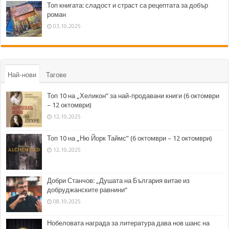
Топ книгата: сладост и страст са рецептата за добър
роман
03.10.2025
Най-нови
Тагове
Топ 10 на „Хеликон” за най-продавани книги (6 октомври
– 12 октомври)
12.10.2025
Топ 10 на „Ню Йорк Таймс” (6 октомври – 12 октомври)
12.10.2025
Добри Станчов: „Душата на България витае из
добруджанските равнини“
08.10.2025
Нобеловата награда за литература дава нов шанс на