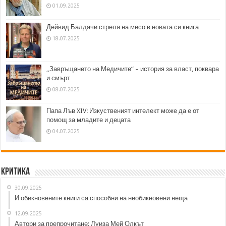
01.09.2025
Дейвид Балдачи стреля на месо в новата си книга
18.07.2025
„Завръщането на Медичите“ – история за власт, поквара
и смърт
08.07.2025
Папа Лъв XIV: Изкуственият интелект може да е от
помощ за младите и децата
04.07.2025
Критика
30.09.2025
И обикновените книги са способни на необикновени неща
12.09.2025
Автори за препрочитане: Луиза Мей Олкът