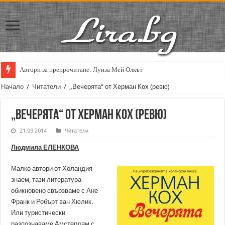
Автори за препрочитане: Луиза Мей Олкът
Начало
/
Читатели
/
„Вечерята“ от Херман Кох (ревю)
„Вечерята“ от Херман Кох (ревю)
21.09.2014
Читатели
Людмила ЕЛЕНКОВА
Малко автори от Холандия
знаем, тази литература
обикновено свързваме с Ане
Франк и Робърт ван Хюлик.
Или туристически
разпознаваме Амстердам с