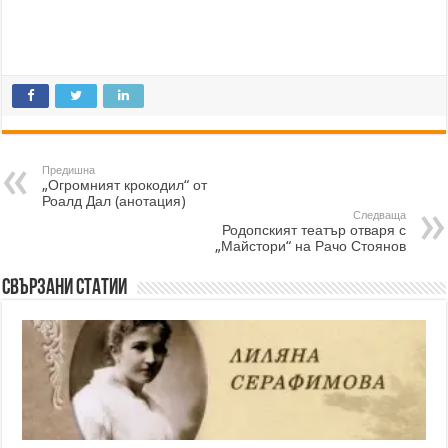
Предишна
„Огромният крокодил“ от
Роалд Дал (анотация)
Следваща
Родопският театър отваря с
„Майстори“ на Рачо Стоянов
Свързани статии