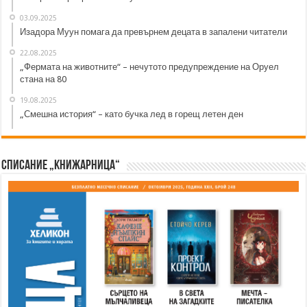
03.09.2025
Изадора Муун помага да превърнем децата в запалени читатели
22.08.2025
„Фермата на животните“ – нечутото предупреждение на Оруел
стана на 80
19.08.2025
„Смешна история“ – като бучка лед в горещ летен ден
Списание „Книжарница“