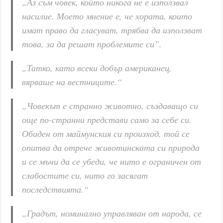
„Аз съм човек, който никога не е използвал
насилие. Моето мнение е, че хората, които
имат право да гласуват, трябва да използват
това, за да решат проблемите си”.
„Татко, като всеки добър американец,
вярваше на вестниците.“
„Човекът е странно животно, създаващо си
още по-странни представи само за себе си.
Обиден от маймунския си произход, той се
опитва да отрече животинската си природа
и се мъчи да се убеди, че нито е ограничен от
слабостите си, нито го засягат
последствията.“
„Градът, номинално управляван от народа, се