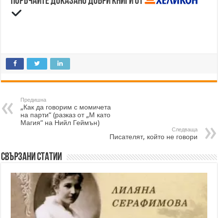
Поръчайте доказано добри книги от
Предишна
„Как да говорим с момичета
на парти“ (разказ от „М като
Магия“ на Нийл Геймън)
Следваща
Писателят, който не говори
Свързани статии