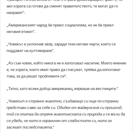
ако хората са готови да сменят правителството, те могат да го
направят”.
„Американският народ би приел социализма, но не би приел
неговия етикет”.
„Човекът е уклончив звяр, заради тези негови черти, които се
поддават на култивиране”.
„Аз съм човек, който никога не е използвал насилие. Моето мнение
е, че хората, които имат право да гласуват, трябва да използват
това, за да решат проблемите си”.
„Татко, като всеки добър американец, вярваше на вестниците.“
„
Човекът е странно животно, създаващо си още по-странни
представи само за себе си. Обиден от маймунския си произход,
той се опитва да отрече животинската си природа и се мъчи да
се убеди, че нито е ограничен от слабостите си, нито го
засягат последствията.
“