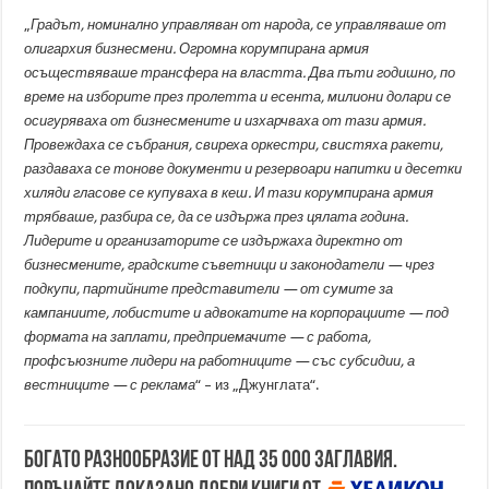
„
Градът, номинално управляван от народа, се управляваше от
олигархия бизнесмени. Огромна корумпирана армия
осъществяваше трансфера на властта. Два пъти годишно, по
време на изборите през пролетта и есента, милиони долари се
осигуряваха от бизнесмените и изхарчваха от тази армия.
Провеждаха се събрания, свиреха оркестри, свистяха ракети,
раздаваха се тонове документи и резервоари напитки и десетки
хиляди гласове се купуваха в кеш. И тази корумпирана армия
трябваше, разбира се, да се издържа през цялата година.
Лидерите и организаторите се издържаха директно от
бизнесмените, градските съветници и законодатели — чрез
подкупи, партийните представители — от сумите за
кампаниите, лобистите и адвокатите на корпорациите — под
формата на заплати, предприемачите — с работа,
профсъюзните лидери на работниците — със субсидии, а
вестниците — с реклама
“ – из „Джунглата“.
Богато разнообразие от над 35 000 заглавия.