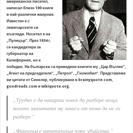
американски писател,
написал близо 100 книги
в най-различни жанрове.
Известен е с
левичарските си
възгледи. Носител е на
„Пулицър”. През 1934 г.
се кандидатира за
губернатор на
Калифорния, но е
победен. На български са преведени книгите му „Цар Въглен”,
„Агент на председателя”, „Петрол”, „Гномобил”. Представяме
ви цитати от Синклер, публикувани в brainyquote.com,
goodreads.com и wikiquote.org.
„Трудно е да накараш човек да разбере нещо,
когато заплатата му зависи от това да не го
разбере.”
„Фашизъм е капитализъм плюс убийства.”