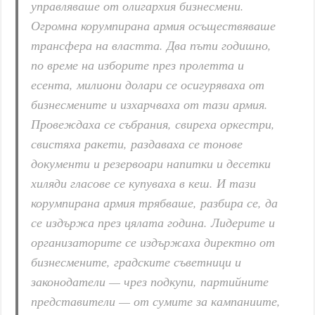
управляваше от олигархия бизнесмени.
Огромна корумпирана армия осъществяваше
трансфера на властта. Два пъти годишно,
по време на изборите през пролетта и
есента, милиони долари се осигуряваха от
бизнесмените и изхарчваха от тази армия.
Провеждаха се събрания, свиреха оркестри,
свистяха ракети, раздаваха се тонове
документи и резервоари напитки и десетки
хиляди гласове се купуваха в кеш. И тази
корумпирана армия трябваше, разбира се, да
се издържа през цялата година. Лидерите и
организаторите се издържаха директно от
бизнесмените, градските съветници и
законодатели — чрез подкупи, партийните
представители — от сумите за кампаниите,