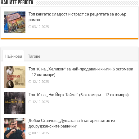
Нашите ревюта
Топ книгата: сладост и страст са рецептата за добър
роман
03.10.2025
Най-нови
Тагове
Топ 10 на „Хеликон” за най-продавани книги (6 октомври
– 12 октомври)
12.10.2025
Топ 10 на „Ню Йорк Таймс” (6 октомври – 12 октомври)
12.10.2025
Добри Станчов: „Душата на България витае из
добруджанските равнини“
08.10.2025