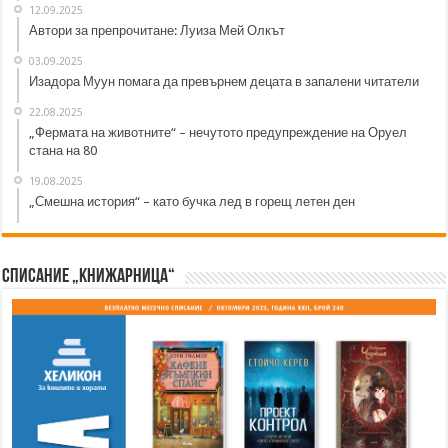
12.09.2025
Автори за препрочитане: Луиза Мей Олкът
03.09.2025
Изадора Муун помага да превърнем децата в запалени читатели
22.08.2025
„Фермата на животните“ – нечутото предупреждение на Оруел
стана на 80
19.08.2025
„Смешна история“ – като бучка лед в горещ летен ден
Списание „Книжарница“