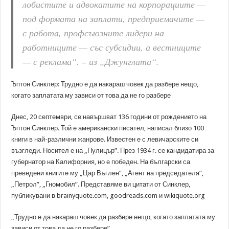
лобистите и адвокатите на корпорациите —
под формата на заплати, предприемачите —
с работа, профсъюзните лидери на
работниците — със субсидии, а вестниците
— с реклама“. – из „Джунглата“.
Ъптон Синклер: Трудно е да накараш човек да разбере нещо,
когато заплатата му зависи от това да не го разбере
Днес, 20 септември, се навършват 136 години от рождението на
Ъптон Синклер. Той е американски писател, написал близо 100
книги в най-различни жанрове. Известен е с левичарските си
възгледи. Носител е на „Пулицър”. През 1934 г. се кандидатира за
губернатор на Калифорния, но е победен. На български са
преведени книгите му „Цар Въглен”, „Агент на председателя”,
„Петрол”, „Гномобил”. Представяме ви цитати от Синклер,
публикувани в brainyquote.com, goodreads.com и wikiquote.org
„Трудно е да накараш човек да разбере нещо, когато заплатата му
зависи от това да не го разбере”.