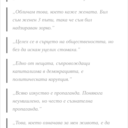
„Обличам това, което каже жената. Бил
съм женен 3 пъти, така че съм бил
надзираван зорко.”
„Целех се в сърцето на обществеността, но
без да искам уцелих стомаха.”
„Едно от нещата, съпровождащи
капитализма в демокрацията, е
политическата корупция.”
„Всяко изкуство е пропаганда. Понякога
неумишлено, но често е съзнателна
пропаганда.”
„Това, което означава за мен живота, е да