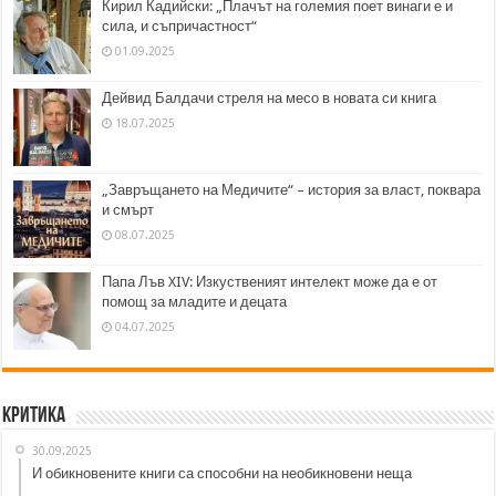
Кирил Кадийски: „Плачът на големия поет винаги е и
сила, и съпричастност“
01.09.2025
Дейвид Балдачи стреля на месо в новата си книга
18.07.2025
„Завръщането на Медичите“ – история за власт, поквара
и смърт
08.07.2025
Папа Лъв XIV: Изкуственият интелект може да е от
помощ за младите и децата
04.07.2025
Критика
30.09.2025
И обикновените книги са способни на необикновени неща