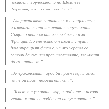
поставя творчеството на Шели във
формата, която използва Зола.”
„Американският капитализъм е хищнически,
а американската политика е корумпирана.
Същото нещо се отнася за Англия и за
Франция. Но във всяка от тези 3 страни
доминиращият факт е, че ако хората са
готови да сменят правителството, те могат
да го направят.”
„Американският народ би приел социализма,
но не би приел неговия етикет.”.
„Човекът е уклончив звяр, заради тези негови
черти, които се поддават на култивиране.”.