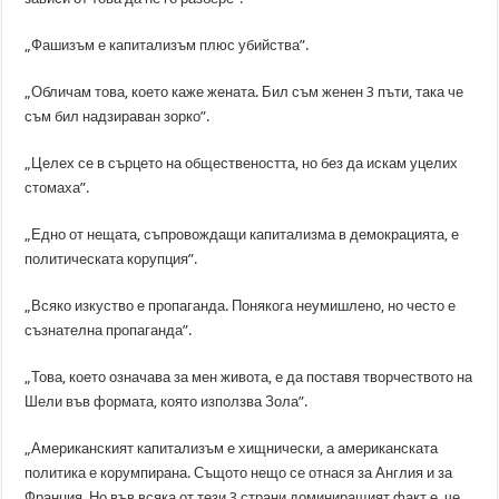
„Фашизъм е капитализъм плюс убийства”.
„Обличам това, което каже жената. Бил съм женен 3 пъти, така че
съм бил надзираван зорко”.
„Целех се в сърцето на обществеността, но без да искам уцелих
стомаха”.
„Едно от нещата, съпровождащи капитализма в демокрацията, е
политическата корупция”.
„Всяко изкуство е пропаганда. Понякога неумишлено, но често е
съзнателна пропаганда”.
„Това, което означава за мен живота, е да поставя творчеството на
Шели във формата, която използва Зола”.
„Американският капитализъм е хищнически, а американската
политика е корумпирана. Същото нещо се отнася за Англия и за
Франция. Но във всяка от тези 3 страни доминиращият факт е, че