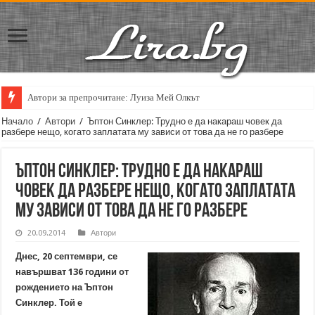
Автори за препрочитане: Луиза Мей Олкът
Кирил Кадийски: „Плачът на големия поет винаги е и сила, и съпричаст
Начало
/
Автори
/
Ъптон Синклер: Трудно е да накараш човек да
разбере нещо, когато заплатата му зависи от това да не го разбере
Ъптон Синклер: Трудно е да накараш
човек да разбере нещо, когато заплатата
му зависи от това да не го разбере
20.09.2014
Автори
Днес, 20 септември, се
навършват 136 години от
рождението на Ъптон
Синклер. Той е