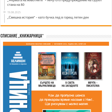
„Фермата на животните“ – нечутото предупреждение на Оруел
стана на 80
19.08.2025
„Смешна история“ – като бучка лед в горещ летен ден
Списание „Книжарница“