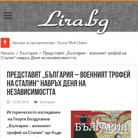
Автори за препрочитане: Луиза Мей Олкът
Начало
/
България
/
Представят „България – военният трофей на
Сталин“ навръх Деня на независимостта
Представят „България – военният трофей
на Сталин“ навръх Деня на
независимостта
15.09.2014
България
Историческото изследване
на Георги Боздуганов
„България – военният
трофей на Сталин“ ще бъде