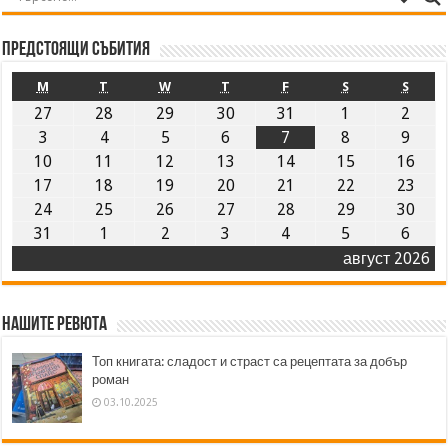
Предстоящи събития
M
T
W
T
F
S
S
27
28
29
30
31
1
2
3
4
5
6
7
8
9
10
11
12
13
14
15
16
17
18
19
20
21
22
23
24
25
26
27
28
29
30
31
1
2
3
4
5
6
август 2026
Нашите ревюта
Топ книгата: сладост и страст са рецептата за добър
роман
03.10.2025