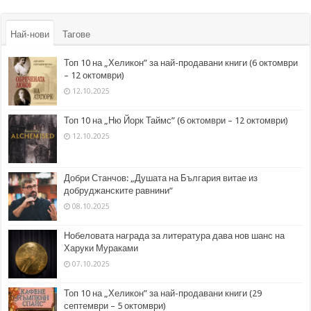
Най-нови
Тагове
Топ 10 на „Хеликон” за най-продавани книги (6 октомври
– 12 октомври)
12.10.2025
Топ 10 на „Ню Йорк Таймс” (6 октомври – 12 октомври)
12.10.2025
Добри Станчов: „Душата на България витае из
добруджанските равнини“
08.10.2025
Нобеловата награда за литература дава нов шанс на
Харуки Мураками
07.10.2025
Топ 10 на „Хеликон” за най-продавани книги (29
септември – 5 октомври)