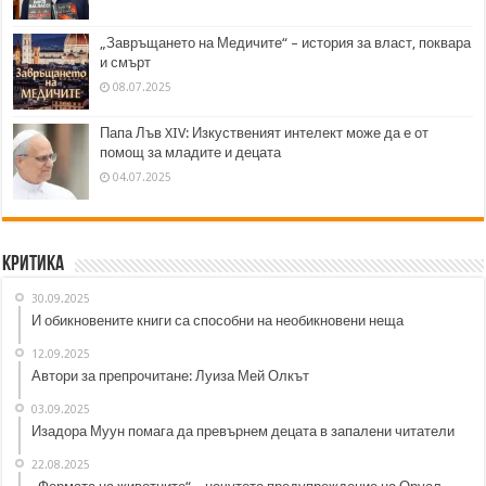
„Завръщането на Медичите“ – история за власт, поквара
и смърт
08.07.2025
Папа Лъв XIV: Изкуственият интелект може да е от
помощ за младите и децата
04.07.2025
Критика
30.09.2025
И обикновените книги са способни на необикновени неща
12.09.2025
Автори за препрочитане: Луиза Мей Олкът
03.09.2025
Изадора Муун помага да превърнем децата в запалени читатели
22.08.2025