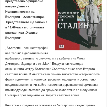
представено официално
навръх Деня на
Независимостта на
България – 22 септември.
Представянето ще започне
в 18:00 часа в столичната
книжарница „Хеликон
България“.
„България – военният трофей
на Сталин“ е дебютната книга
на бившия съветник по сигурността в кабинета на Филип
Димитров. Издадена e от „МаК“. Боздуганов изследва
отношенията между България и Съветския съюз през Втората
световна война. В книгата са включени множество историческите
факти и документи, които са прецизно подредени и осмислено
представени по начин, който позволява дори на неинформирания
или предубеден читател да проумее какво точно се е случило в
България през годините на Втората световна война.
Книгата е изградена на основата на български и чуждестранни