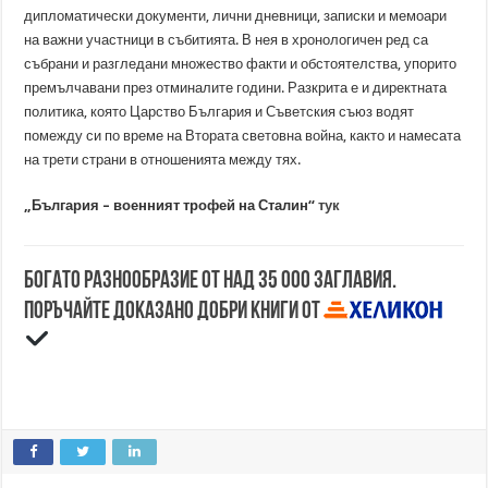
дипломатически документи, лични дневници, записки и мемоари
на важни участници в събитията. В нея в хронологичен ред са
събрани и разгледани множество факти и обстоятелства, упорито
премълчавани през отминалите години. Разкрита е и директната
политика, която Царство България и Съветския съюз водят
помежду си по време на Втората световна война, както и намесата
на трети страни в отношенията между тях.
„България – военният трофей на Сталин“
тук
Богато разнообразие от над 35 000 заглавия.
Поръчайте доказано добри книги от