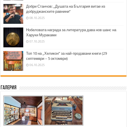
Добри Станчов: „Душата на България витае из
добруджанските равнини“
08.10.2025
Нобеловата награда за литература дава нов шанс на
Харуки Мураками
07.10.2025
Топ 10 на „Хеликон” за най-продавани книги (29
септември – 5 октомври)
06.10.2025
Галерия