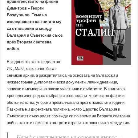
правителството на филип
Димитров – Георги
Боздуганов. Тема на
изследването на книгата му
са отношенията между
България и Съветския съюз
през Втората световна
война.
В изданието, което е дело на
ИК „МаК“, е включен богат
снимков архив, а разкритията са на основата на български и
чуждестранни дипломатически документи, лични дневници,
записки и мемоари на важни участници в събитията. В книгата в
хронологичен ред са събрани и разгледани множество факти и
обстоятелства, упорито премълчавани през отминалите години.
Разкрита е и директната политика, която Царство България и
Съветският съюз водят помежду си по време на Втората световна
война, както и намесата на трети страни в отношенията между тях.
„Наред с изясняването на основния въпрос –