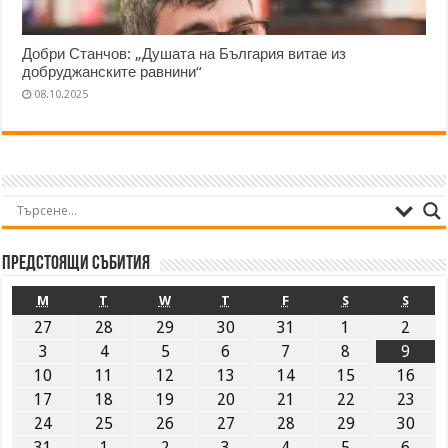
Добри Станчов: „Душата на България витае из
добруджанските равнини“
08.10.2025
Предстоящи събития
M
T
W
T
F
S
S
27
28
29
30
31
1
2
3
4
5
6
7
8
9
10
11
12
13
14
15
16
17
18
19
20
21
22
23
24
25
26
27
28
29
30
31
1
2
3
4
5
6