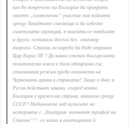
как бе попречено на България да прекрати
своето „символично” участие във войната
срещу Западните съюзници и да избегне
съветската окупация, в книгата се повдигат
и други, останали досега без отговор
въпроси. Сталин ли нареди да бъде отровен
Цар Борис III ? До каква степен българската
политическа класа е била обвързана със
сталиновия режим преди влизането на
Червената армия в страната? Защо и днес в
Русия действат закони, според които
България е вражеска страна, воювала срещу
СССР? Надникнете зад кулисите на
историята с „България- военният трофей на
Сталин“!“, се казва в анотацията й.