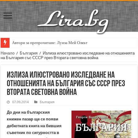
Автори за препрочитане: Луиза Мей Олкът
Начало
/
България
/
Излиза илюстровано изследване на отношенията
на България със СССР през Вторатa световна война
Излиза илюстровано изследване на
отношенията на България със СССР през
Вторатa световна война
07.09.2014
България
До дни на българския
книжен пазар ще се появи
дебютната книга на бившия
съветник по сигурността в