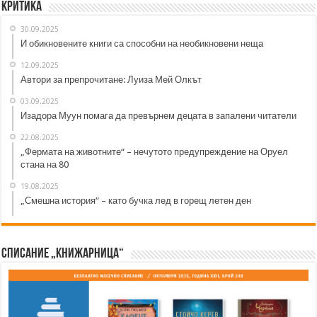
Критика
30.09.2025
И обикновените книги са способни на необикновени неща
12.09.2025
Автори за препрочитане: Луиза Мей Олкът
03.09.2025
Изадора Муун помага да превърнем децата в запалени читатели
22.08.2025
„Фермата на животните“ – нечутото предупреждение на Оруел
стана на 80
19.08.2025
„Смешна история“ – като бучка лед в горещ летен ден
Списание „Книжарница“