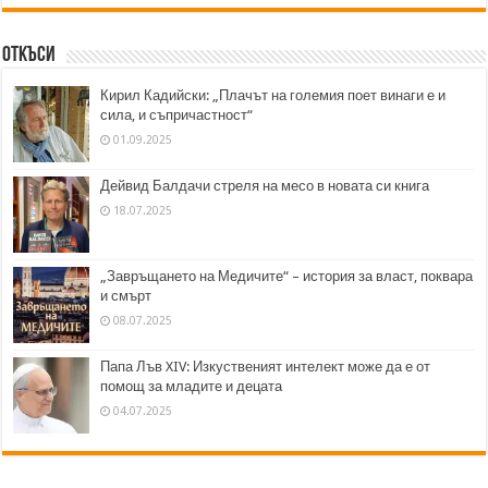
Откъси
Кирил Кадийски: „Плачът на големия поет винаги е и
сила, и съпричастност“
01.09.2025
Дейвид Балдачи стреля на месо в новата си книга
18.07.2025
„Завръщането на Медичите“ – история за власт, поквара
и смърт
08.07.2025
Папа Лъв XIV: Изкуственият интелект може да е от
помощ за младите и децата
04.07.2025