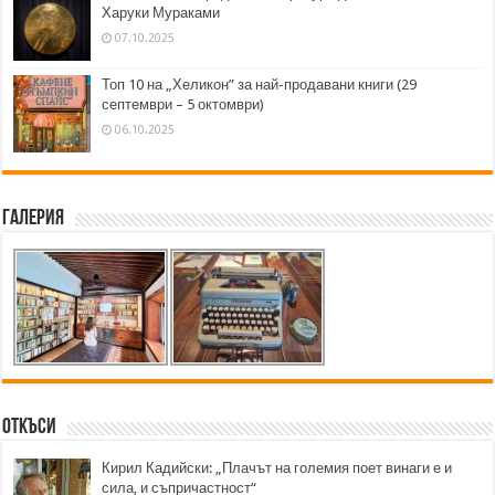
Харуки Мураками
07.10.2025
Топ 10 на „Хеликон” за най-продавани книги (29
септември – 5 октомври)
06.10.2025
Галерия
Откъси
Кирил Кадийски: „Плачът на големия поет винаги е и
сила, и съпричастност“