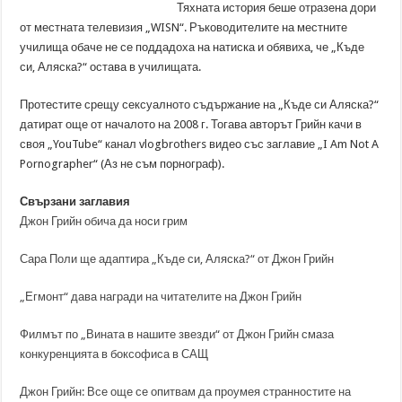
Тяхната история беше отразена дори
от местната телевизия „WISN“. Ръководителите на местните
училища обаче не се поддадоха на натиска и обявиха, че „Къде
си, Аляска?“ остава в училищата.
Протестите срещу сексуалното съдържание на „Къде си Аляска?“
датират още от началото на 2008 г. Тогава авторът Грийн качи в
своя „YouTube“ канал vlogbrothers видео със заглавие „I Am Not A
Pornographer“ (Аз не съм порнограф).
Свързани заглавия
Джон Грийн обича да носи грим
Сара Поли ще адаптира „Къде си, Аляска?“ от Джон Грийн
„Егмонт“ дава награди на читателите на Джон Грийн
Филмът по „Вината в нашите звезди“ от Джон Грийн смаза
конкуренцията в боксофиса в САЩ
Джон Грийн: Все още се опитвам да проумея странностите на