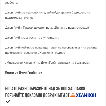
любовта
Джон Грийн за технологиите, тийнейджърите и бъдещето на
издателския бизнес
Джон Грийн: Плаках докато писах „Вината в нашите звезди”
Джон Грийн за агресията в училищата
Джон Грийн обяви за нова адаптация на негова книга – на екрана
ще оживеят героите от „Хартиени градове“
„Множество Катрини“ на Джон Грийн излиза и на български
Книги от Джон Грийн
тук
Богато разнообразие от над 35 000 заглавия.
Поръчайте доказано добри книги от