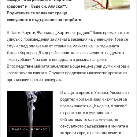
градове“ и „Къде си, Аляска?“.
Родителите се оплакват срещу
сексуалното съдържание на творбите.
В Паско Каунти, Флорида, „Хартиени градове“ беше премахната от
списък с произведения за лятната ваканция на учениците. Това се
случи след оплакване от страна на майката на 13-годишната
Джоан Коркоран. Дъщеря й я попитала за значението на думата
„мастурбация“, на която попаднала в романа на Грийн.
Впоследствие майката забелязала още нецензурни думи и изрази,
когато зачела книгата. Случаят предизвика множество критики от
организации против цензурата.
В същото време в Уакеша, Уисконсин,
родители организирали кампания за
премахването на „Къде си, Аляска?“
от рафтовете в училищните
библиотеки. Те са на мнение, че
сексуалното съдържание в книгата е
за зрели хора, а не за гимназисти.