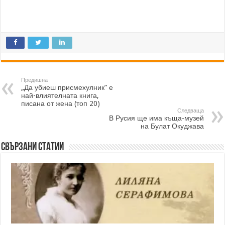
Предишна
„Да убиеш присмехулник” е
най-влиятелната книга,
писана от жена (топ 20)
Следваща
В Русия ще има къща-музей
на Булат Окуджава
Свързани статии