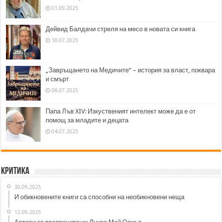
01.09.2025
Дейвид Балдачи стреля на месо в новата си книга
18.07.2025
„Завръщането на Медичите“ – история за власт, поквара
и смърт
08.07.2025
Папа Лъв XIV: Изкуственият интелект може да е от
помощ за младите и децата
04.07.2025
Критика
30.09.2025
И обикновените книги са способни на необикновени неща
12.09.2025