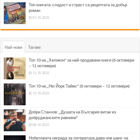
Топ книгата: сладост и страст са рецептата за добър
роман
03.10.2025
Най-нови
Тагове
Топ 10 на „Хеликон” за най-продавани книги (6 октомври
– 12 октомври)
12.10.2025
Топ 10 на „Ню Йорк Таймс” (6 октомври – 12 октомври)
12.10.2025
Добри Станчов: „Душата на България витае из
добруджанските равнини“
08.10.2025
Нобеловата награда за литература дава нов шанс на