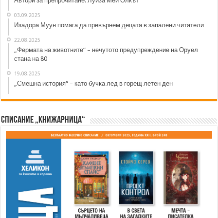
Автори за препрочитане: Луиза Мей Олкът
03.09.2025
Изадора Муун помага да превърнем децата в запалени читатели
22.08.2025
„Фермата на животните“ – нечутото предупреждение на Оруел
стана на 80
19.08.2025
„Смешна история“ – като бучка лед в горещ летен ден
Списание „Книжарница“