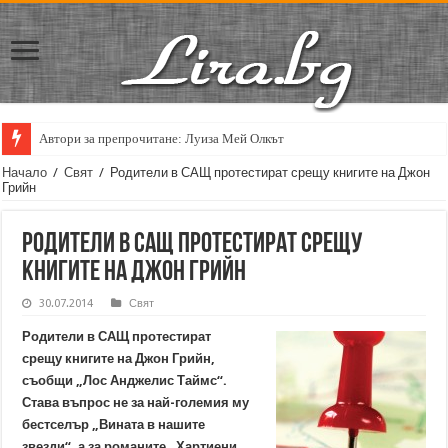
Автори за препрочитане: Луиза Мей Олкът
Начало
/
Свят
/
Родители в САЩ протестират срещу книгите на Джон
Грийн
Родители в САЩ протестират срещу
книгите на Джон Грийн
30.07.2014
Свят
Родители в САЩ протестират
срещу книгите на Джон Грийн,
съобщи „Лос Анджелис Таймс“.
Става въпрос не за най-големия му
бестселър „Вината в нашите
звезди“, а за романите „Хартиени