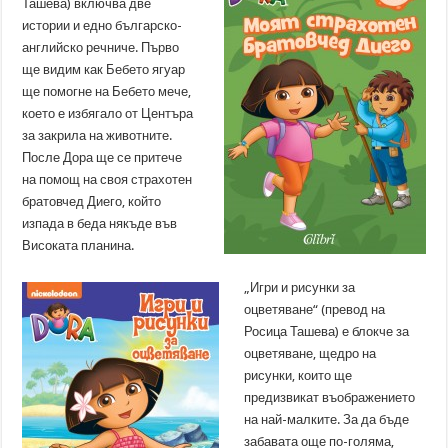
Ташева) включва две
истории и едно българско-
английско речниче. Първо
ще видим как Бебето ягуар
ще помогне на Бебето мече,
което е избягало от Центъра
за закрила на животните.
После Дора ще се притече
на помощ на своя страхотен
братовчед Диего, който
изпада в беда някъде във
Високата планина.
„Игри и рисунки за
оцветяване“ (превод на
Росица Ташева) е блокче за
оцветяване, щедро на
рисунки, които ще
предизвикат въображението
на най-малките. За да бъде
забавата още по-голяма,