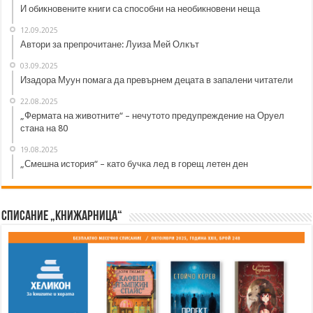
И обикновените книги са способни на необикновени неща
12.09.2025
Автори за препрочитане: Луиза Мей Олкът
03.09.2025
Изадора Муун помага да превърнем децата в запалени читатели
22.08.2025
„Фермата на животните“ – нечутото предупреждение на Оруел
стана на 80
19.08.2025
„Смешна история“ – като бучка лед в горещ летен ден
Списание „Книжарница“