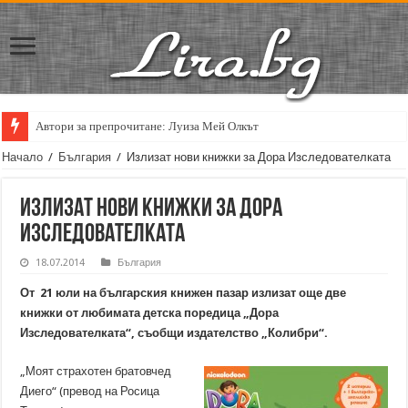
Автори за препрочитане: Луиза Мей Олкът
Начало
/
България
/
Излизат нови книжки за Дора Изследователката
Излизат нови книжки за Дора
Изследователката
18.07.2014
България
От 21 юли на българския книжен пазар излизат още две
книжки от любимата детска поредица „Дора
Изследователката“, съобщи издателство „Колибри“.
„Моят страхотен братовчед
Диего“ (превод на Росица