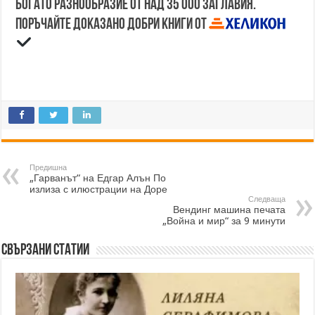
Богато разнообразие от над 35 000 заглавия.
Поръчайте доказано добри книги от
Предишна
„Гарванът“ на Едгар Алън По
излиза с илюстрации на Доре
Следваща
Вендинг машина печата
„Война и мир“ за 9 минути
Свързани статии