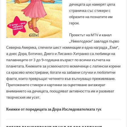
дечицата ще намерят цяла
страничка със стикери с
образите на познатите им
герои.
Проектът на MTV и канал
„Никелодеон“ завладя първо
Северна Америка, спечели шест номинации и една награда „Еми“,
а днес Дора, Ботичко, Диего и Лисанко-Хитранко са любимци на
палавниците от 3 до 9-годишна възраст по всички кътчета на
планетата. Книжките за усмихнатото момиченце с латински корени
са красиво илюстрирани, богати на забавни случки и любопитни
факти, които превръщат четенето във вълнуващо преживяване.
Приложените стикери и картинки за оцветяване ангажират
вниманието на дечицата, поощряват активността им и развиват
творческия им усет.
Книжки от поредицата за Дора Изследователката
тук