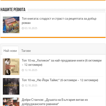
Нашите ревюта
Топ книгата: сладост и страст са рецептата за добър
роман
03.10.2025
Най-нови
Тагове
Топ 10 на „Хеликон” за най-продавани книги (6 октомври
– 12 октомври)
12.10.2025
Топ 10 на „Ню Йорк Таймс” (6 октомври – 12 октомври)
12.10.2025
Добри Станчов: „Душата на България витае из
добруджанските равнини“