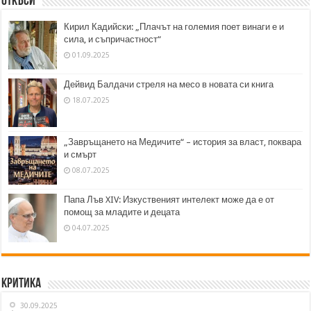
Откъси
Кирил Кадийски: „Плачът на големия поет винаги е и
сила, и съпричастност“
01.09.2025
Дейвид Балдачи стреля на месо в новата си книга
18.07.2025
„Завръщането на Медичите“ – история за власт, поквара
и смърт
08.07.2025
Папа Лъв XIV: Изкуственият интелект може да е от
помощ за младите и децата
04.07.2025
Критика
30.09.2025