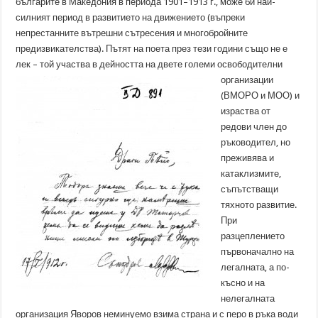
българите в Македония в периода 1901–1913 г., може би най-
силният период в развитието на движението (въпреки
непрестанните вътрешни сътресения и многобройните
предизвикателства). Пътят на поета през тези години също не е
лек – той участва в дейността на
двете големи освободителни
организации
(ВМОРО и МОО) и
израства от
редови член до
ръководител, но
преживява и
катаклизмите,
съпътстващи
тяхното развитие.
При
разцеплението
първоначално на
легалната, а по-
късно и на
нелегалната
организация Яворов неминуемо взима страна и с перо в ръка води