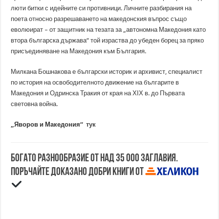
люти битки с идейните си противници. Личните разбирания на
поета относно разрешаването на македонския въпрос също
еволюират – от защитник на тезата за „автономна Македония като
втора българска държава“ той израства до убеден борец за пряко
присъединяване на Македония към България.
Милкана Бошнакова е български историк и архивист, специалист
по история на освободителното движение на българите в
Македония и Одринска Тракия от края на ХІХ в. до Първата
световна война.
„Яворов и Македония“
тук
Богато разнообразие от над 35 000 заглавия.
Поръчайте доказано добри книги от