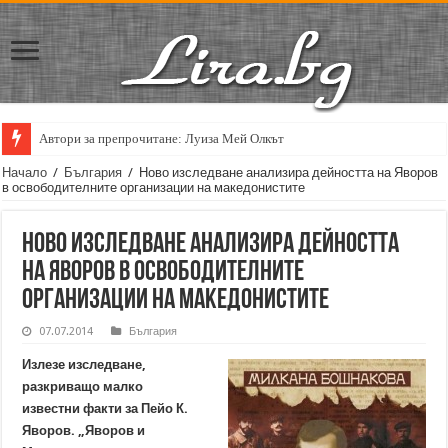
Автори за препрочитане: Луиза Мей Олкът
Кирил Кадийски: „Плачът на големия поет винаги е и сила, и съпричаст
Начало
/
България
/
Ново изследване анализира дейността на Яворов
в освободителните организации на македонистите
Ново изследване анализира дейността
на Яворов в освободителните
организации на македонистите
07.07.2014
България
Излезе изследване,
разкриващо малко
известни факти за Пейо К.
Яворов. „Яворов и