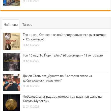
03.10.2025
Най-нови
Тагове
Топ 10 на „Хеликон” за най-продавани книги (6 октомври
– 12 октомври)
12.10.2025
Топ 10 на „Ню Йорк Таймс” (6 октомври – 12 октомври)
12.10.2025
Добри Станчов: „Душата на България витае из
добруджанските равнини“
08.10.2025
Нобеловата награда за литература дава нов шанс на
Харуки Мураками
07.10.2025