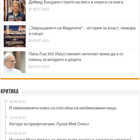
Дейвид Балдачи стреля на месо в новата си книга
18.07.2025
„Завръщането на Медичите“ – история за власт, поквара
и смърт
08.07.2025
Папа Лъв XIV: Изкуственият интелект може да е от
помощ за младите и децата
04.07.2025
Критика
30.09.2025
И обикновените книги са способни на необикновени неща
12.09.2025
Автори за препрочитане: Луиза Мей Олкът
03.09.2025
Изадора Муун помага да превърнем децата в запалени читатели