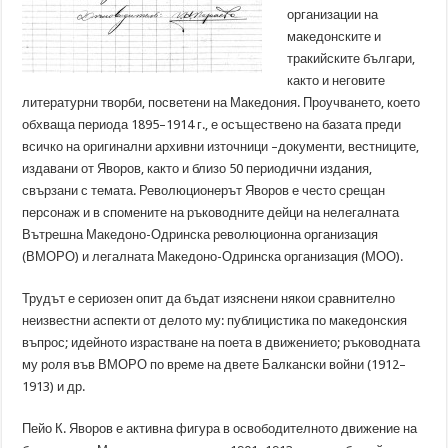
организации на
македонските и
тракийските българи,
както и неговите
литературни творби, посветени на Македония. Проучването, което
обхваща периода 1895–1914 г., е осъществено на базата преди
всичко на оригинални архивни източници –документи, вестниците,
издавани от Яворов, както и близо 50 периодични издания,
свързани с темата. Революционерът Яворов е често срещан
персонаж и в спомените на ръководните дейци на нелегалната
Вътрешна Македоно-Одринска революционна организация
(ВМОРО) и легалната Македоно-Одринска организация (МОО).
Трудът е сериозен опит да бъдат изяснени някои сравнително
неизвестни аспекти от делото му: публицистика по македонския
въпрос; идейното израстване на поета в движението; ръководната
му роля във ВМОРО по време на двете Балкански войни (1912–
1913) и др.
Пейо К. Яворов е активна фигура в освободителното движение на