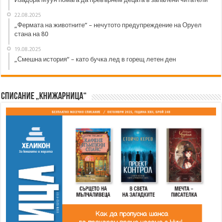
22.08.2025
„Фермата на животните“ – нечутото предупреждение на Оруел
стана на 80
19.08.2025
„Смешна история“ – като бучка лед в горещ летен ден
Списание „Книжарница“