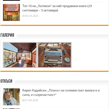
Топ 10 на „Хеликон” за най-продавани книги (29
септември – 5 октомври)
06.10.2025
Галерия
Откъси
Кирил Кадийски: „Плачът на големия поет винаги е и
сила, и съпричастност“
01.09.2025