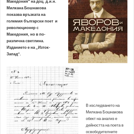
Македония“ на доц. д.и.н.
Милкана Бошнакова
показва връзката на
големия български поет и
революционер с
Македония, но в по-
различна светлина.
Изданието е на „Изток-
Запад“.
В изследването на
Милкана Бошнакова
обект на анализ е
дейността на поета в
освободителните