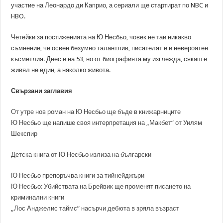
участие на Леонардо ди Каприо, а сериали ще стартират по NBC и
HBO.
Четейки за постиженията на Ю Несбьо, човек не таи никакво
съмнение, че освен безумно талантлив, писателят е и невероятен
късметлия. Днес е на 53, но от биографията му изглежда, сякаш е
живял не един, а няколко живота.
Свързани заглавия
От утре нов роман на Ю Несбьо ще бъде в книжарниците
Ю Несбьо ще напише своя интерпретация на „Макбет“ от Уилям
Шекспир
Детска книга от Ю Несбьо излиза на български
Ю Несбьо препоръчва книги за тийнейджъри
Ю Несбьо: Убийствата на Брейвик ще променят писането на
криминални книги
„Лос Анджелис таймс” насърчи дебюта в зряла възраст