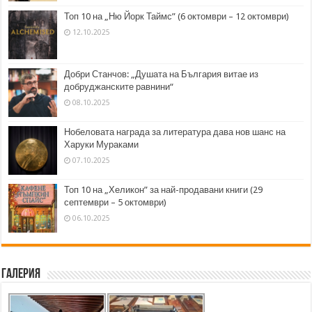
Топ 10 на „Ню Йорк Таймс” (6 октомври – 12 октомври)
12.10.2025
Добри Станчов: „Душата на България витае из
добруджанските равнини“
08.10.2025
Нобеловата награда за литература дава нов шанс на
Харуки Мураками
07.10.2025
Топ 10 на „Хеликон” за най-продавани книги (29
септември – 5 октомври)
06.10.2025
Галерия