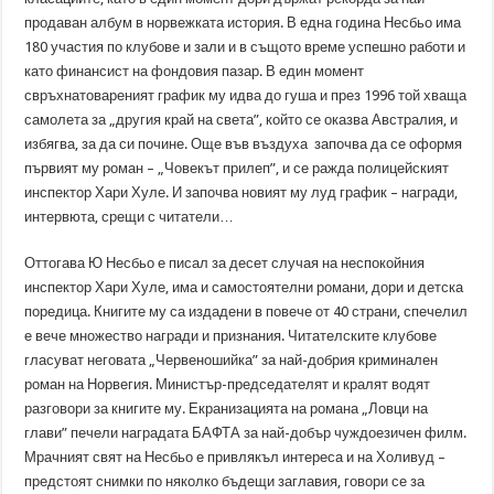
продаван албум в норвежката история. В една година Несбьо има
180 участия по клубове и зали и в същото време успешно работи и
като финансист на фондовия пазар. В един момент
свръхнатовареният график му идва до гуша и през 1996 той хваща
самолета за „другия край на света”, който се оказва Австралия, и
избягва, за да си почине. Още във въздуха започва да се оформя
първият му роман – „Човекът прилеп”, и се ражда полицейският
инспектор Хари Хуле. И започва новият му луд график – награди,
интервюта, срещи с читатели…
Оттогава Ю Несбьо е писал за десет случая на неспокойния
инспектор Хари Хуле, има и самостоятелни романи, дори и детска
поредица. Книгите му са издадени в повече от 40 страни, спечелил
е вече множество награди и признания. Читателските клубове
гласуват неговата „Червеношийка” за най-добрия криминален
роман на Норвегия. Министър-председателят и кралят водят
разговори за книгите му. Екранизацията на романа „Ловци на
глави” печели наградата БАФТА за най-добър чуждоезичен филм.
Мрачният свят на Несбьо е привлякъл интереса и на Холивуд –
предстоят снимки по няколко бъдещи заглавия, говори се за