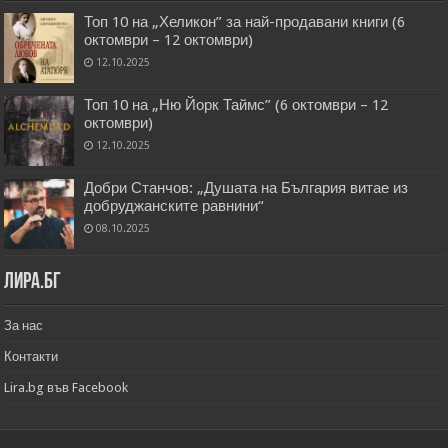
Топ 10 на „Хеликон” за най-продавани книги (6
октомври – 12 октомври)
12.10.2025
Топ 10 на „Ню Йорк Таймс” (6 октомври – 12
октомври)
12.10.2025
Добри Станчов: „Душата на България витае из
добруджанските равнини“
08.10.2025
Лира.бг
За нас
Контакти
Lira.bg във Facebook