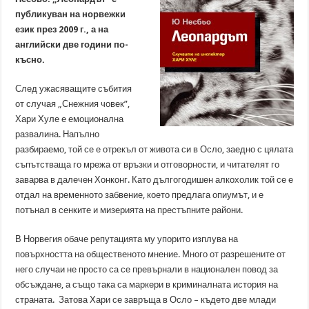
публикуван на норвежки
език през 2009 г., а на
английски две години по-
късно.
След ужасяващите събития
от случая „Снежния човек”,
Хари Хуле е емоционална
развалина. Напълно
разбираемо, той се е отрекъл от живота си в Осло, заедно с цялата
съпътстваща го мрежа от връзки и отговорности, и читателят го
заварва в далечен Хонконг. Като дългогодишен алкохолик той се е
отдал на временното забвение, което предлага опиумът, и е
потънал в сенките и мизерията на престъпните райони.
В Норвегия обаче репутацията му упорито изплува на
повърхността на общественото мнение. Много от разрешените от
него случаи не просто са се превърнали в национален повод за
обсъждане, а също така са маркери в криминалната история на
страната. Затова Хари се завръща в Осло – където две млади