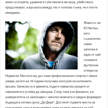
жени са открити, удавени в собствената им кръв, убийствата
продължават, а връзката между тях е толкова тънка, че е почти
невидима…
Животът на
Ю Несбьо
като
съзнателен
човек
започва в
един от най-
големите
футболни
отбори на
Норвегия. Мечтата му да стане професионален спортист обаче
умира, когато на 18 години получава контузия на коленните
връзки. Записва се в армията, където наваксва уроците от
гимназията и успява да завърши. След това учи финанси, а в
университета се запознава с няколко момчета и заедно формират
бъдещата хитова група „Ди Дере”. Достигат първите места на
класациите, като в един момент дори държат рекорда за най-