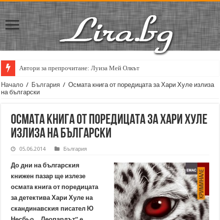
Автори за препрочитане: Луиза Мей Олкът
Кирил Кадийски: „Плачът на големия поет винаги е и сила, и съпричаст
Начало
/
България
/
Осмата книга от поредицата за Хари Хуле излиза
на български
Осмата книга от поредицата за Хари Хуле
излиза на български
05.06.2014
България
До дни на българския
книжен пазар ще излезе
осмата книга от поредицата
за детектива Хари Хуле на
скандинавския писател Ю
Несбьо. „Леопардът“ е