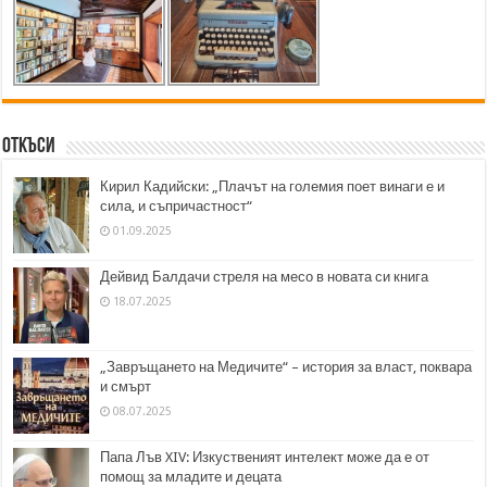
Откъси
Кирил Кадийски: „Плачът на големия поет винаги е и
сила, и съпричастност“
01.09.2025
Дейвид Балдачи стреля на месо в новата си книга
18.07.2025
„Завръщането на Медичите“ – история за власт, поквара
и смърт
08.07.2025
Папа Лъв XIV: Изкуственият интелект може да е от
помощ за младите и децата