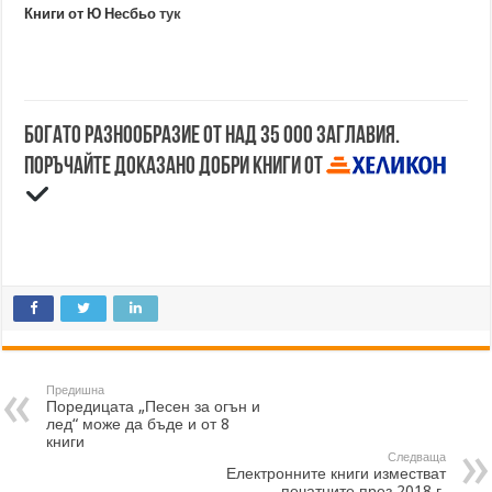
Книги от Ю Несбьо
тук
Богато разнообразие от над 35 000 заглавия.
Поръчайте доказано добри книги от
Предишна
Поредицата „Песен за огън и
лед“ може да бъде и от 8
книги
Следваща
Електронните книги изместват
печатните през 2018 г.