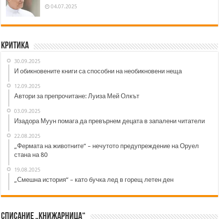
04.07.2025
Критика
30.09.2025
И обикновените книги са способни на необикновени неща
12.09.2025
Автори за препрочитане: Луиза Мей Олкът
03.09.2025
Изадора Муун помага да превърнем децата в запалени читатели
22.08.2025
„Фермата на животните“ – нечутото предупреждение на Оруел
стана на 80
19.08.2025
„Смешна история“ – като бучка лед в горещ летен ден
Списание „Книжарница“