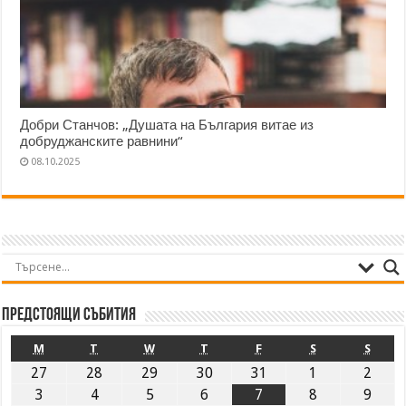
Добри Станчов: „Душата на България витае из
добруджанските равнини“
08.10.2025
Предстоящи събития
M
T
W
T
F
S
S
27
28
29
30
31
1
2
3
4
5
6
7
8
9