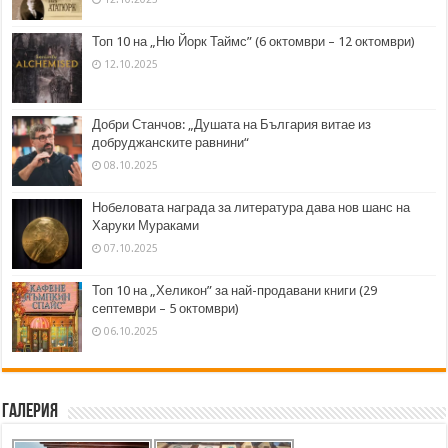
Топ 10 на „Ню Йорк Таймс” (6 октомври – 12 октомври)
12.10.2025
Добри Станчов: „Душата на България витае из
добруджанските равнини“
08.10.2025
Нобеловата награда за литература дава нов шанс на
Харуки Мураками
07.10.2025
Топ 10 на „Хеликон” за най-продавани книги (29
септември – 5 октомври)
06.10.2025
Галерия