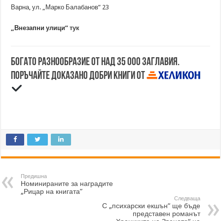
Варна, ул. „Марко Балабанов” 23
„Внезапни улици”
тук
Богато разнообразие от над 35 000 заглавия.
Поръчайте доказано добри книги от
Предишна
Номинираните за наградите
„Рицар на книгата”
Следваща
С „психарски екшън“ ще бъде
представен романът