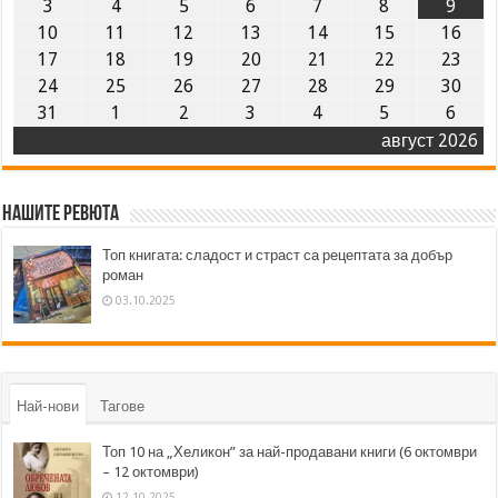
3
4
5
6
7
8
9
10
11
12
13
14
15
16
17
18
19
20
21
22
23
24
25
26
27
28
29
30
31
1
2
3
4
5
6
август 2026
Нашите ревюта
Топ книгата: сладост и страст са рецептата за добър
роман
03.10.2025
Най-нови
Тагове
Топ 10 на „Хеликон” за най-продавани книги (6 октомври
– 12 октомври)
12.10.2025