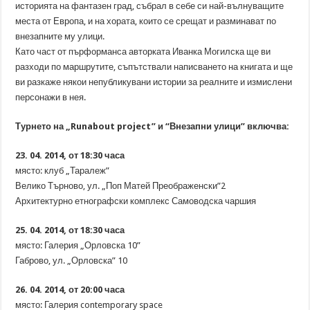
историята на фантазен град, събрал в себе си най-вълнуващите
места от Европа, и на хората, които се срещат и разминават по
внезапните му улици.
Като част от пърформанса авторката Иванка Могилска ще ви
разходи по маршрутите, съпътствали написването на книгата и ще
ви разкаже някои непубликувани истории за реалните и измислени
персонажи в нея.
Турнето на „Runabout project” и “Внезапни улици” включва:
23. 04. 2014, от 18:30 часа
място: клуб „Таралеж”
Велико Търново, ул. „Поп Матей Преображенски”2
Архитектурно етнографски комплекс Самоводска чаршия
25. 04. 2014, от 18:30 часа
място: Галерия „Орловска 10”
Габрово, ул. „Орловска” 10
26. 04. 2014, от 20:00 часа
място: Галерия contemporary space