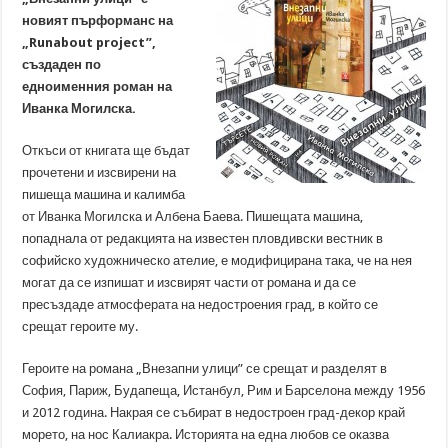
новият пърформанс на
„Runabout project”,
създаден по
едноименния роман на
Иванка Могилска.
Откъси от книгата ще бъдат
прочетени и изсвирени на
пишеща машина и калимба
от Иванка Могилска и Албена Баева. Пишещата машина,
попаднала от редакцията на известен пловдивски вестник в
софийско художническо ателие, е модифицирана така, че на нея
могат да се изпишат и изсвирят части от романа и да се
пресъздаде атмосферата на недостроения град, в който се
срещат героите му.
Героите на романа „Внезапни улици” се срещат и разделят в
София, Париж, Будапеща, Истанбул, Рим и Барселона между 1956
и 2012 година. Накрая се събират в недостроен град-декор край
морето, на нос Калиакра. Историята на една любов се оказва