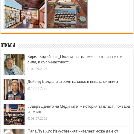
Откъси
Кирил Кадийски: „Плачът на големия поет винаги е и
сила, и съпричастност“
01.09.2025
Дейвид Балдачи стреля на месо в новата си книга
18.07.2025
„Завръщането на Медичите“ – история за власт, поквара
и смърт
08.07.2025
Папа Лъв XIV: Изкуственият интелект може да е от