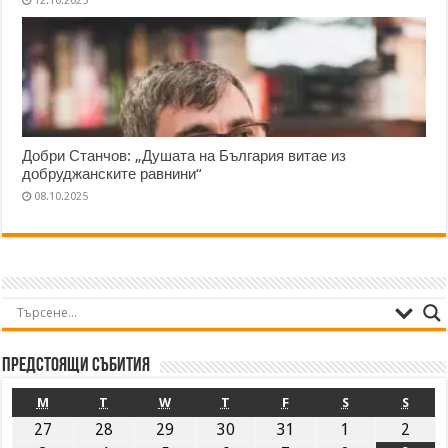
12.10.2025
Добри Станчов: „Душата на България витае из
добруджанските равнини“
08.10.2025
Предстоящи събития
M
T
W
T
F
S
S
27
28
29
30
31
1
2