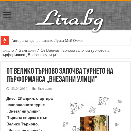
Автори за препрочитане: Луиза Мей Олкът
Начало
/
България
/
От Велико Търново започва турнето на
пърформанса „Внезапни улици”
От Велико Търново започва турнето на
пърформанса „Внезапни улици”
23.04.2014
България
Днес, 23 април, стартира
националното турне
„Внезапни улици”.
Първата спирка е във
Велико Търново.
„Внезапни улици” е