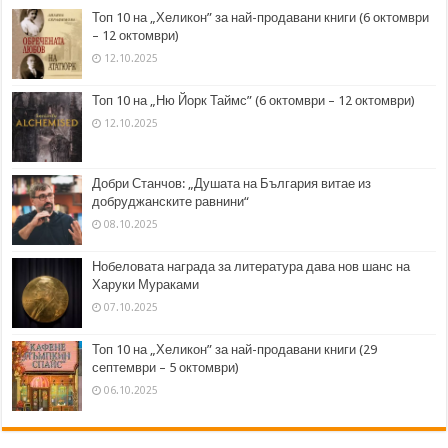
Топ 10 на „Хеликон” за най-продавани книги (6 октомври
– 12 октомври)
12.10.2025
Топ 10 на „Ню Йорк Таймс” (6 октомври – 12 октомври)
12.10.2025
Добри Станчов: „Душата на България витае из
добруджанските равнини“
08.10.2025
Нобеловата награда за литература дава нов шанс на
Харуки Мураками
07.10.2025
Топ 10 на „Хеликон” за най-продавани книги (29
септември – 5 октомври)
06.10.2025