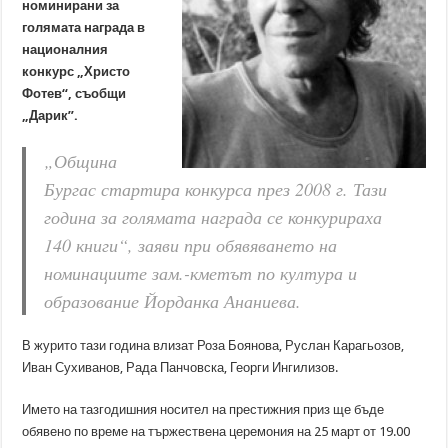
номинирани за
голямата награда в
националния
конкурс „Христо
Фотев“, съобщи
„Дарик”.
„Община
Бургас стартира конкурса през 2008 г. Тази
година за голямата награда се конкурираха
140 книги“, заяви при обявяването на
номинациите зам.-кметът по култура и
образование Йорданка Ананиева.
В журито тази година влизат Роза Боянова, Руслан Карагьозов,
Иван Сухиванов, Рада Панчовска, Георги Ингилизов.
Името на тазгодишния носител на престижния приз ще бъде
обявено по време на тържествена церемония на 25 март от 19.00