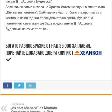
часа в ДТ „Адриана Будевска“.
Автентичен запис с гласа на Христо Фотев ще звучи в спектакъла
„Князът на поезията“. Събитието е част от богатата програма за
честване на 80 години от рождението на поета. Музикално-
поетичният спектакъл ще бъде представен в ДТ“Адриана
Будевска“ на 25 март от 18 ч.
Богато разнообразие от над 35 000 заглавия.
Поръчайте доказано добри книги от
Предишна
„Аз съм Малала“ от Малала
Юсафзаи и Кристина Лам