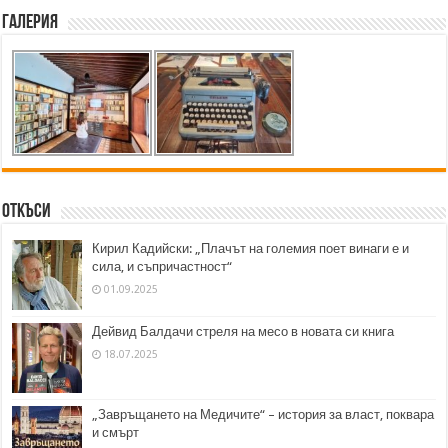
Галерия
Откъси
Кирил Кадийски: „Плачът на големия поет винаги е и
сила, и съпричастност“
01.09.2025
Дейвид Балдачи стреля на месо в новата си книга
18.07.2025
„Завръщането на Медичите“ – история за власт, поквара
и смърт