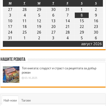
M
T
W
T
F
S
S
27
28
29
30
31
1
2
3
4
5
6
7
8
9
10
11
12
13
14
15
16
17
18
19
20
21
22
23
24
25
26
27
28
29
30
31
1
2
3
4
5
6
август 2026
Нашите ревюта
Топ книгата: сладост и страст са рецептата за добър
роман
03.10.2025
Най-нови
Тагове