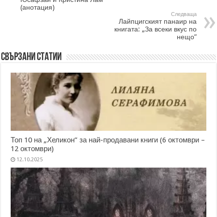
(анотация)
Следваща
Лайпцигският панаир на
книгата: „За всеки вкус по
нещо”
Свързани статии
Топ 10 на „Хеликон” за най-продавани книги (6 октомври –
12 октомври)
12.10.2025