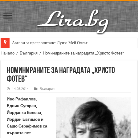
Автори за препрочитане: Луиза Мей Олкът
Начало
/
България
/
Номинираните за наградата „Христо Фотев“
Номинираните за наградата „Христо
Фотев“
14.03.2014
България
Иво Рафаилов,
Едвин Сугарев,
Йорданка Белева,
Йордан Евтимов и
Сашо Серафимов са
първите пет