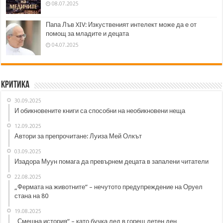
08.07.2025
Папа Лъв XIV: Изкуственият интелект може да е от
помощ за младите и децата
04.07.2025
Критика
30.09.2025
И обикновените книги са способни на необикновени неща
12.09.2025
Автори за препрочитане: Луиза Мей Олкът
03.09.2025
Изадора Муун помага да превърнем децата в запалени читатели
22.08.2025
„Фермата на животните“ – нечутото предупреждение на Оруел
стана на 80
19.08.2025
„Смешна история“ – като бучка лед в горещ летен ден