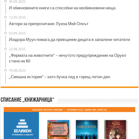
30.09.2025
И обикновените книги са способни на необикновени неща
12.09.2025
Автори за препрочитане: Луиза Мей Олкът
03.09.2025
Изадора Муун помага да превърнем децата в запалени читатели
22.08.2025
„Фермата на животните“ – нечутото предупреждение на Оруел
стана на 80
19.08.2025
„Смешна история“ – като бучка лед в горещ летен ден
Списание „Книжарница“