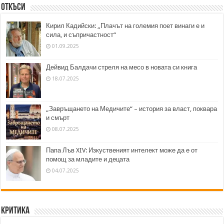
Откъси
Кирил Кадийски: „Плачът на големия поет винаги е и
сила, и съпричастност“
01.09.2025
Дейвид Балдачи стреля на месо в новата си книга
18.07.2025
„Завръщането на Медичите“ – история за власт, поквара
и смърт
08.07.2025
Папа Лъв XIV: Изкуственият интелект може да е от
помощ за младите и децата
04.07.2025
Критика