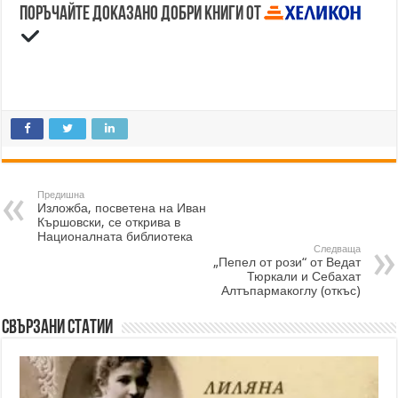
Поръчайте доказано добри книги от
Предишна
Изложба, посветена на Иван
Кършовски, се открива в
Националната библиотека
Следваща
„Пепел от рози“ от Ведат
Тюркали и Себахат
Алтъпармакоглу (откъс)
Свързани статии