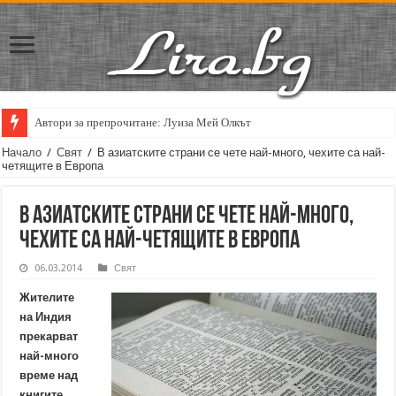
Автори за препрочитане: Луиза Мей Олкът
Начало
/
Свят
/
В азиатските страни се чете най-много, чехите са най-
четящите в Европа
В азиатските страни се чете най-много,
чехите са най-четящите в Европа
06.03.2014
Свят
Жителите
на Индия
прекарват
най-много
време над
книгите,