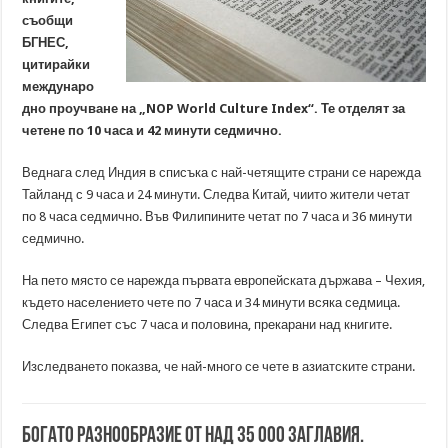
съобщи
БГНЕС,
цитирайки
междунаро
дно проучване на „NOP World Culture Index“. Те отделят за
четене по 10 часа и 42 минути седмично.
Веднага след Индия в списъка с най-четящите страни се нарежда
Тайланд с 9 часа и 24 минути. Следва Китай, чиито жители четат
по 8 часа седмично. Във Филипините четат по 7 часа и 36 минути
седмично.
На пето място се нарежда първата европейската държава – Чехия,
където населението чете по 7 часа и 34 минути всяка седмица.
Следва Египет със 7 часа и половина, прекарани над книгите.
Изследването показва, че най-много се чете в азиатските страни.
Богато разнообразие от над 35 000 заглавия.