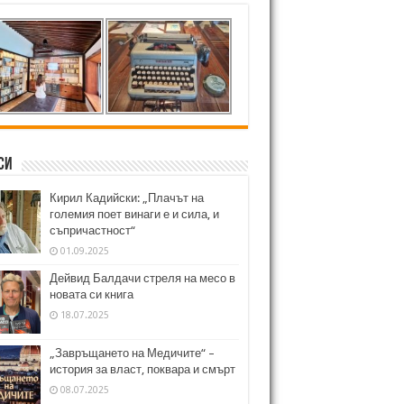
си
Кирил Кадийски: „Плачът на
големия поет винаги е и сила, и
съпричастност“
01.09.2025
Дейвид Балдачи стреля на месо в
новата си книга
18.07.2025
„Завръщането на Медичите“ –
история за власт, поквара и смърт
08.07.2025