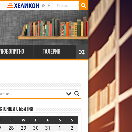
Любопитно
Галерия
стоящи събития
M
T
W
T
F
S
S
7
28
29
30
31
1
2