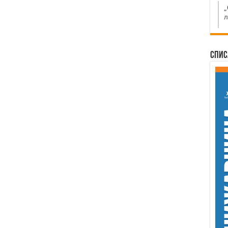
„
л
Спис