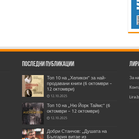
Последни публикации
Лир
Топ 10 на „Хеликон” за най-
За н
продавани книги (6 октомври –
Конт
12 октомври)
12.10.2025
Lira.
Топ 10 на „Ню Йорк Таймс” (6
октомври – 12 октомври)
12.10.2025
Добри Станчов: „Душата на
България витае из