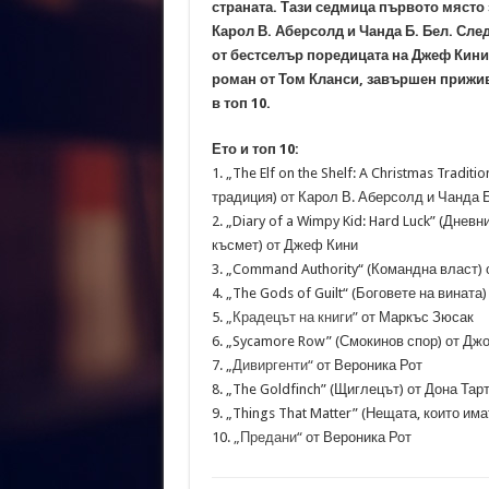
страната. Тази седмица първото място з
Карол В. Аберсолд и Чанда Б. Бел. След
от бестселър поредицата на Джеф Кини
роман от Том Кланси, завършен прижив
в топ 10.
Ето и топ 10:
1. „The Elf on the Shelf: A Christmas Tradi
традиция) от Карол В. Аберсолд и Чанда 
2. „Diary of a Wimpy Kid: Hard Luck” (Дне
късмет) от Джеф Кини
3. „Command Authority“ (Командна власт) 
4. „The Gods of Guilt“ (Боговете на винат
5.
„Крадецът на книги”
от Маркъс Зюсак
6. „Sycamore Row” (Смокинов спор) от Дж
7. „
Дивиргенти“
от Вероника Рот
8. „The Goldfinch” (Щиглецът) от Дона Тар
9. „Things That Matter” (Нещата, които и
10.
„Предани“
от Вероника Рот