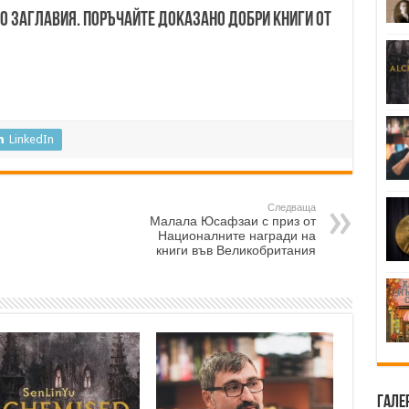
00 заглавия. Поръчайте доказано добри книги от
LinkedIn
Следваща
Малала Юсафзаи с приз от
Националните награди на
книги във Великобритания
Гале