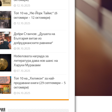
12.10.2025
Топ 10 на „Ню Йорк Таймс” (6
октомври – 12 октомври)
12.10.2025
Добри Станчов: „Душата на
България витае из
добруджанските равнини“
08.10.2025
Нобеловата награда за
литература дава нов шанс на
Харуки Мураками
07.10.2025
Топ 10 на „Хеликон” за най-
продавани книги (29 септември – 5
октомври)
06.10.2025
рия