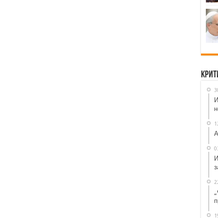
Крит
3
И
н
1
А
0
И
з
2
„
п
1