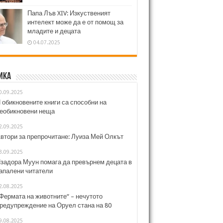
Папа Лъв XIV: Изкуственият
интелект може да е от помощ за
младите и децата
04.07.2025
ика
0.09.2025
 обикновените книги са способни на
еобикновени неща
2.09.2025
втори за препрочитане: Луиза Мей Олкът
3.09.2025
задора Муун помага да превърнем децата в
апалени читатели
2.08.2025
Фермата на животните“ – нечутото
редупреждение на Оруел стана на 80
9.08.2025