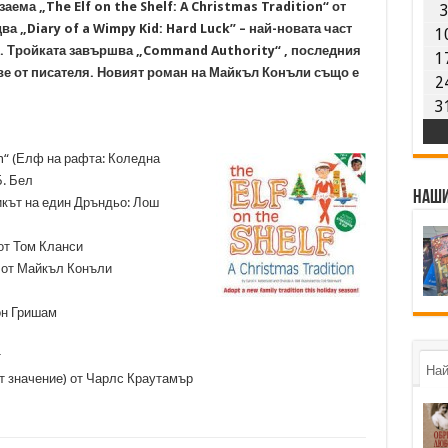
аема „The Elf on the Shelf: A Christmas Tradition“ от
ва „Diary of a Wimpy Kid: Hard Luck” – най-новата част
1
. Тройката завършва „Command Authority“ , последния
1
е от писателя. Новият роман на Майкъл Конъли също е
2
3
tion“ (Елф на рафта: Коледна
Б. Бел
Наши
вникът на един Дръндьо: Лош
от Том Кланси
а) от Майкъл Конъли
он Гришам
т
Най
мат значение) от Чарлс Краутамър