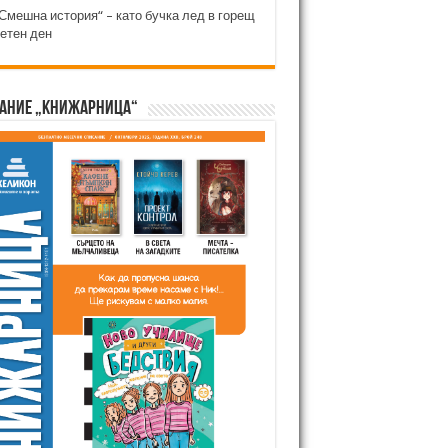
Смешна история“ – като бучка лед в горещ
етен ден
ание „Книжарница“