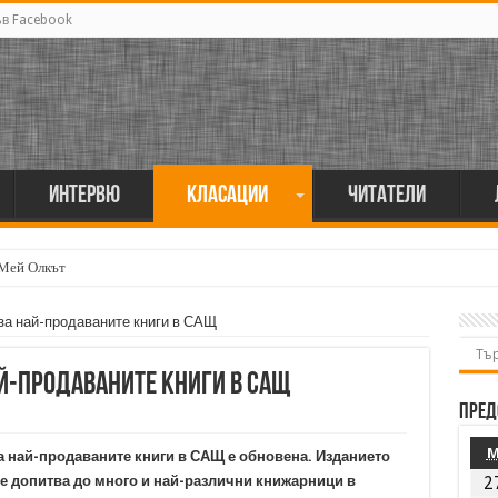
ъв Facebook
Интервю
Класации
Читатели
 Мей Олкът
 за най-продаваните книги в САЩ
най-продаваните книги в САЩ
Пред
а най-продаваните книги в САЩ е обновена. Изданието
се допитва до много и най-различни книжарници в
2