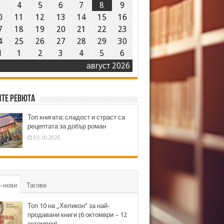
3
4
5
6
7
8
9
0
11
12
13
14
15
16
7
18
19
20
21
22
23
4
25
26
27
28
29
30
1
1
2
3
4
5
6
август 2026
те ревюта
Топ книгата: сладост и страст са
рецептата за добър роман
03.10.2025
-нови
Тагове
Топ 10 на „Хеликон” за най-
продавани книги (6 октомври – 12
октомври)