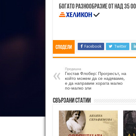
Богато разнообразие от над 35 0
Facebook
Twitter
Сподели
Предишна
Гюстав Флобер: Прогресът, на
който можем да се надяваме,
е да направим хората малко
по-малко зли
Свързани статии