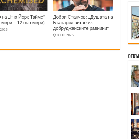
0 на „Ню Йорк Таймс”
Добри Станчов: „Душата на
томври – 12 октомври)
България витае из
добруджанските равнини“
.2025
08.10.2025
Откъ