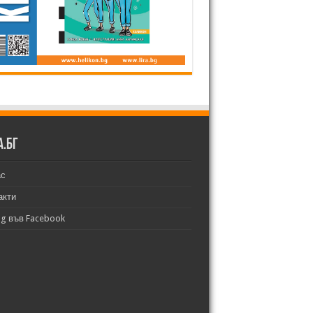
а.бг
ас
акти
bg във Facebook