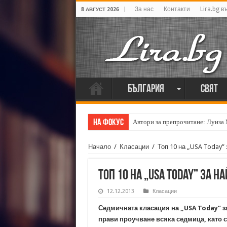
За нас
Контакти
Lira.bg в
8 АВГУСТ 2026
България
Свят
На фокус
Автори за препрочитане: Луиза
Начало
/
Класации
/
Топ 10 на „USA Today”
Топ 10 на „USA Today” за 
12.12.2013
Класации
Седмичната класация на „USA Today” з
прави проучване всяка седмица, като 