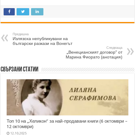
Предишна
Излязоха непубликувани на
български разкази на Вонегът
Следваща
„Венецианският договор” от
Марина Фиорато (анотация)
Свързани статии
Топ 10 на „Хеликон” за най-продавани книги (6 октомври –
12 октомври)
12.10.2025