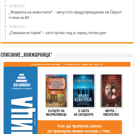
22.08.2025
„Фермата на животните“ – нечутото предупреждение на Оруел
стана на 80
19.08.2025
„Смешна история“ – като бучка лед в горещ летен ден
Списание „Книжарница“