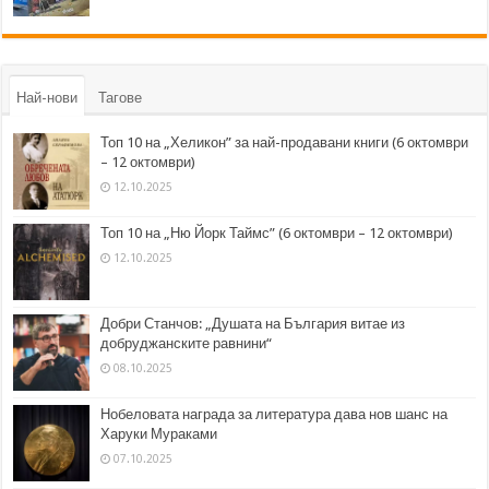
Най-нови
Тагове
Топ 10 на „Хеликон” за най-продавани книги (6 октомври
– 12 октомври)
12.10.2025
Топ 10 на „Ню Йорк Таймс” (6 октомври – 12 октомври)
12.10.2025
Добри Станчов: „Душата на България витае из
добруджанските равнини“
08.10.2025
Нобеловата награда за литература дава нов шанс на
Харуки Мураками
07.10.2025