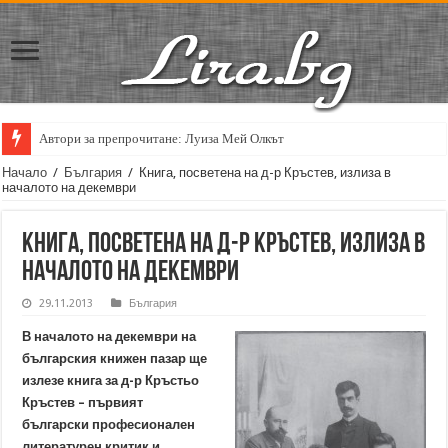
Автори за препрочитане: Луиза Мей Олкът
Кирил Кадийски: „Плачът на големия поет винаги е и сила, и съпричаст
Начало
/
България
/
Книга, посветена на д-р Кръстев, излиза в
началото на декември
Книга, посветена на д-р Кръстев, излиза в
началото на декември
29.11.2013
България
В началото на декември на
българския книжен пазар ще
излезе книга за д-р Кръстьо
Кръстев – първият
български професионален
литературен критик и