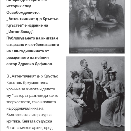
историк след
Освобождението.
„Автентичният д-р Кръстьо
Кръстев“ е издание на
„Изток-Запад”.
Публикуването на книгата е
свързано и с отбелязването
на 100-годишнината от
рождението на нейния
автор Здравко Дафинов.
В „Автентичният д-р Кръстьо
Кръстев. Документална
хроника за живота и делото
му “ авторът разглежда както
творчеството, така и живота
на родоначалника на
българската литературна
критика. Книгата съдържа
богат снимков архив, сред