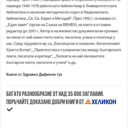
периода 1949-1978 работи като библиотекар в Университетската
библиотека и началник методически отдел в Националната
библиотека „Св. Св. Кирил и Методий”. През 1992 г. основава сп.
„Един завет” (орган на Съюза на ВВНВУ), на което е и главен
редактор до 2001 г. Автор е на множество документални хроники
за някои от най-известните поети, писатели, учени и политици у
нас. Сред трудовете му са „Безсмъртен и гениален. Автентичният
Христо Ботев“, „Приятелства и съперничества между българските
поети, писатели и критици“, „Любовта на най-бележитите
български поети, писатели и учени“ и др.
Книги от Здравко Дафинов
тук
Богато разнообразие от над 35 000 заглавия.
Поръчайте доказано добри книги от