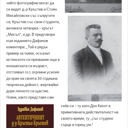
чийто фотографии могат да
се видят д-р Кръстев и Стоян
Михайловски със съпругите
си, Кръстев със свои студенти,
великата четворка – кръгът
„Мисъл“, и др. В предговора
към изданието Дафинов
коментира: „Той е рядък
пример за човек, осъзнал
истинското си призвание още в
юношеската си възраст,
отстоявал го с огромни усилия
до края на своята 30-годишна
творческа дейност, жертвайки
дори личното си щастие.
Човек, както представя сам
себе си – ту като Дон Кихот в
примитивната действителност на
своето време, ту „със студено
сърце и горещ ум.“