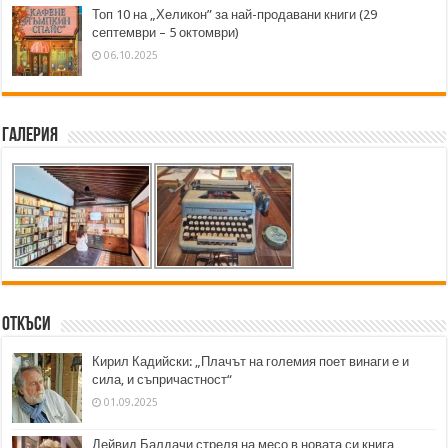
Топ 10 на „Хеликон” за най-продавани книги (29
септември – 5 октомври)
06.10.2025
Галерия
Откъси
Кирил Кадийски: „Плачът на големия поет винаги е и
сила, и съпричастност“
01.09.2025
Дейвид Балдачи стреля на месо в новата си книга