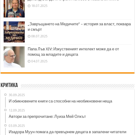
18.07.2025
„Завръщането на Медичите“ – история за власт, поквара
и смърт
08.07.2025
Папа Лъв XIV: Изкуственият интелект може да е от
помощ за младите и децата
04.07.2025
Критика
30.09.2025
И обикновените книги са способни на необикновени неща
12.09.2025
Автори за препрочитане: Луиза Мей Олкът
03.09.2025
Изадора Муун помага да превърнем децата в запалени читатели