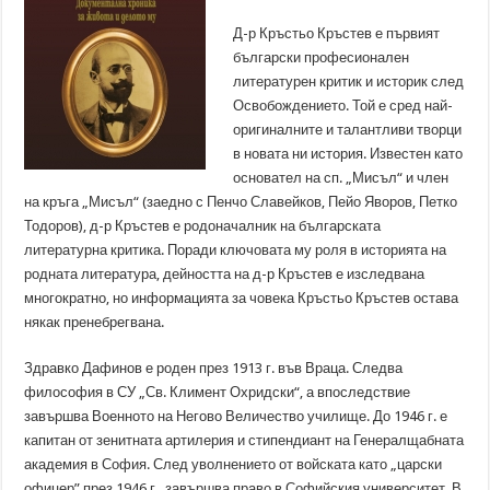
Д-р Кръстьо Кръстев е първият
български професионален
литературен критик и историк след
Освобождението. Той е сред най-
оригиналните и талантливи творци
в новата ни история. Известен като
основател на сп. „Мисъл“ и член
на кръга „Мисъл“ (заедно с Пенчо Славейков, Пейо Яворов, Петко
Тодоров), д-р Кръстев е родоначалник на българската
литературна критика. Поради ключовата му роля в историята на
родната литература, дейността на д-р Кръстев е изследвана
многократно, но информацията за човека Кръстьо Кръстев остава
някак пренебрегвана.
Здравко Дафинов е роден през 1913 г. във Враца. Следва
философия в СУ „Св. Климент Охридски“, а впоследствие
завършва Военното на Негово Величество училище. До 1946 г. е
капитан от зенитната артилерия и стипендиант на Генералщабната
академия в София. След уволнението от войската като „царски
офицер” през 1946 г., завършва право в Софийския университет. В